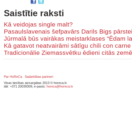
Saistītie raksti
Kā veidojas single malt?
Pasaulslavenais šefpavārs Darils Bigs pārste
Jūrmalā būs vairākas meistarklases “Ēdam la
Kā gatavot neatvairāmi sātīgu chili con carne
Tradicionālie Ziemassvētku ēdieni citās zem
Par HoReCa
Sadarbības partneri
Visas tiesības aizsargātas 2013 © horeca.lv
tālr: +371 20039309; e-pasts:
horeca@horeca.lv