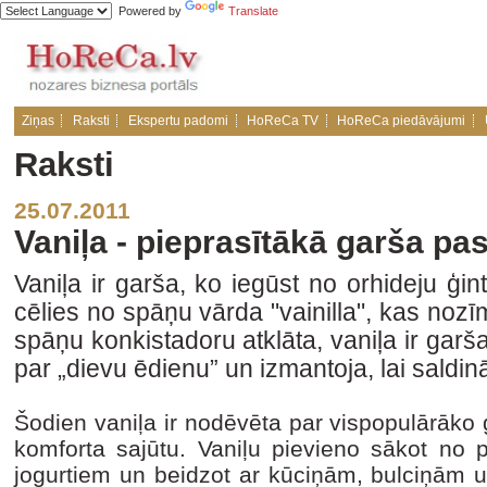
Powered by
Translate
Ziņas
Raksti
Ekspertu padomi
HoReCa TV
HoReCa piedāvājumi
Raksti
25.07.2011
Vaniļa - pieprasītākā garša pa
Vaniļa ir garša, ko iegūst no orhideju ģin
cēlies no spāņu vārda "vainilla", kas noz
spāņu konkistadoru atklāta, vaniļa ir gar
par „dievu ēdienu” un izmantoja, lai saldi
Šodien vaniļa ir nodēvēta par vispopulārāko
komforta sajūtu. Vaniļu pievieno sākot no 
jogurtiem un beidzot ar kūciņām, bulciņām u