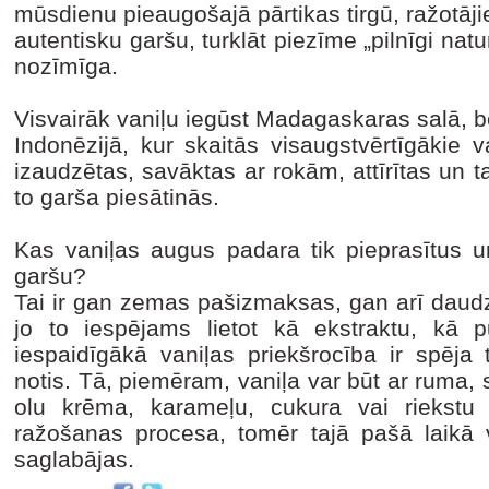
mūsdienu pieaugošajā pārtikas tirgū, ražotāj
autentisku garšu, turklāt piezīme „pilnīgi natu
nozīmīga.
Visvairāk vaniļu iegūst Madagaskaras salā, b
Indonēzijā, kur skaitās visaugstvērtīgākie v
izaudzētas, savāktas ar rokām, attīrītas un 
to garša piesātinās.
Kas vaniļas augus padara tik pieprasītus u
garšu?
Tai ir gan zemas pašizmaksas, gan arī daud
jo to iespējams lietot kā ekstraktu, kā p
iespaidīgākā vaniļas priekšrocība ir spēja 
notis. Tā, piemēram, vaniļa var būt ar ruma,
olu krēma, karameļu, cukura vai riekstu 
ražošanas procesa, tomēr tajā pašā laikā v
saglabājas.