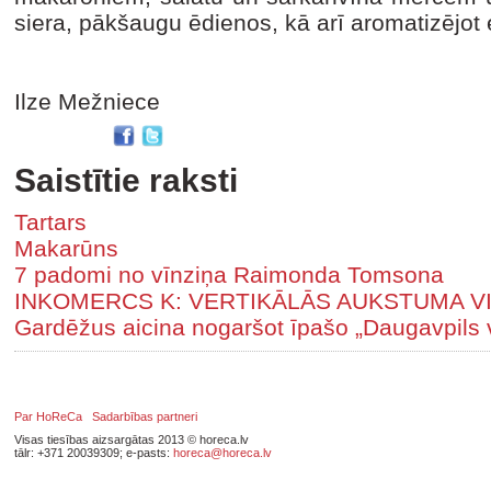
siera, pākšaugu ēdienos, kā arī aromatizējot e
Ilze Mežniece
Saistītie raksti
Tartars
Makarūns
7 padomi no vīnziņa Raimonda Tomsona
INKOMERCS K: VERTIKĀLĀS AUKSTUMA V
Gardēžus aicina nogaršot īpašo „Daugavpils 
Par HoReCa
Sadarbības partneri
Visas tiesības aizsargātas 2013 © horeca.lv
tālr: +371 20039309; e-pasts:
horeca@horeca.lv