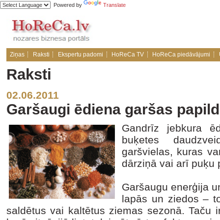
Powered by
Translate
Ziņas
Raksti
Ekspertu padomi
HoReCa TV
HoReCa piedāvājumi
Raksti
02.06.2011
Garšaugi ēdiena garšas papild
Gandrīz jebkura ēd
buķetes daudzvei
garšvielas, kuras va
dārziņā vai arī puķu
Garšaugu enerģija u
lapās un ziedos – to
saldētus vai kaltētus ziemas sezonā. Taču ir 