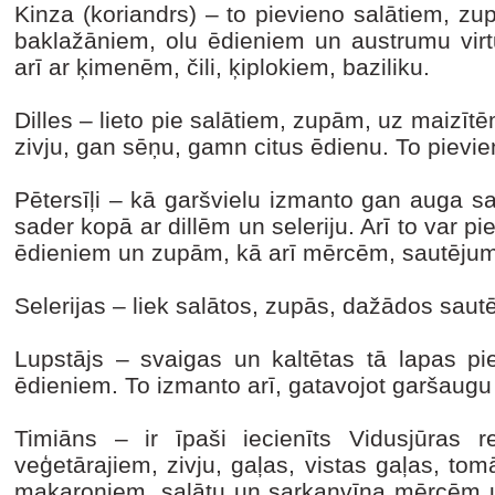
Kinza (koriandrs) – to pievieno salātiem, zup
baklažāniem, olu ēdieniem un austrumu virtu
arī ar ķimenēm, čili, ķiplokiem, baziliku.
Dilles – lieto pie salātiem, zupām, uz maizītē
zivju, gan sēņu, gamn citus ēdienu. To pievi
Pētersīļi – kā garšvielu izmanto gan auga sa
sader kopā ar dillēm un seleriju. Arī to var pi
ēdieniem un zupām, kā arī mērcēm, sautēju
Selerijas – liek salātos, zupās, dažādos saut
Lupstājs – svaigas un kaltētas tā lapas 
ēdieniem. To izmanto arī, gatavojot garšaugu 
Timiāns – ir īpaši iecienīts Vidusjūras r
veģetārajiem, zivju, gaļas, vistas gaļas, to
makaroniem, salātu un sarkanvīna mērcēm un