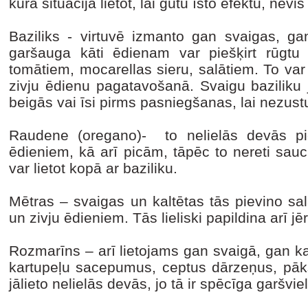
kurā situācijā lietot, lai gūtu īsto efektu, nevis
Baziliks - virtuvē izmanto gan svaigas, gan
garšauga kāti ēdienam var piešķirt rūgtu g
tomātiem, mocarellas sieru, salātiem. To var
zivju ēdienu pagatavošanā. Svaigu baziliku
beigās vai īsi pirms pasniegšanas, lai nezust
Raudene (oregano)- to nelielās devās pi
ēdieniem, kā arī picām, tāpēc to nereti sauc
var lietot kopā ar baziliku.
Mētras – svaigas un kaltētas tās pievino sa
un zivju ēdieniem. Tās lieliski papildina arī j
Rozmarīns – arī lietojams gan svaigā, gan kalt
kartupeļu sacepumus, ceptus dārzeņus, pā
jālieto nelielās devās, jo tā ir spēcīga garšvi