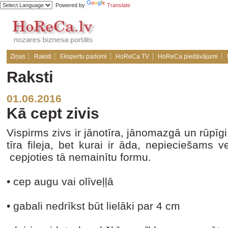
Powered by
Translate
Ziņas
Raksti
Ekspertu padomi
HoReCa TV
HoReCa piedāvājumi
Raksti
01.06.2016
Kā cept zivis
Vispirms zivs ir jānotīra, jānomazgā un rūpī
tīra fileja, bet kurai ir āda, nepieciešams v
cepjoties tā nemainītu formu.
• cep augu vai olīveļļā
• gabali nedrīkst būt lielāki par 4 cm