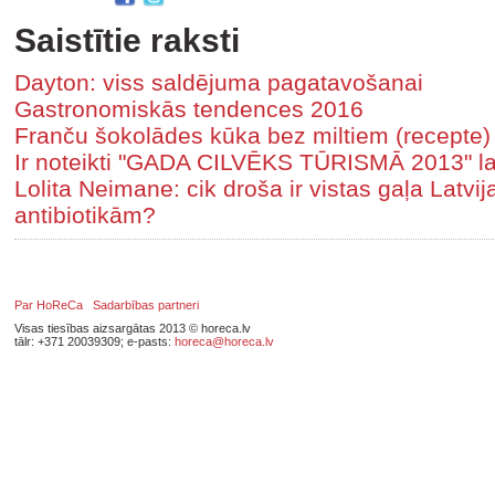
Saistītie raksti
Dayton: viss saldējuma pagatavošanai
Gastronomiskās tendences 2016
Franču šokolādes kūka bez miltiem (recepte)
Ir noteikti "GADA CILVĒKS TŪRISMĀ 2013" la
Lolita Neimane: cik droša ir vistas gaļa Latvi
antibiotikām?
Par HoReCa
Sadarbības partneri
Visas tiesības aizsargātas 2013 © horeca.lv
tālr: +371 20039309; e-pasts:
horeca@horeca.lv