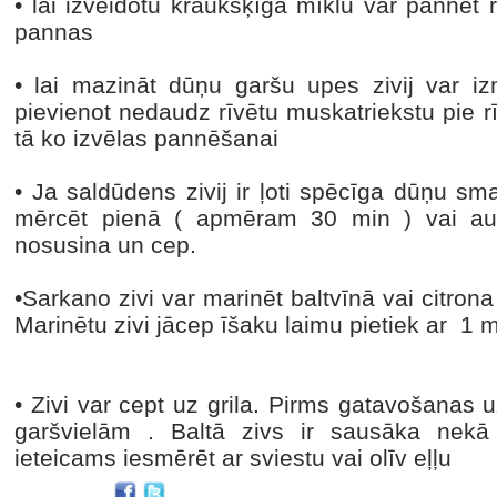
• lai izveidotu kraukšķīga mīklu var pannēt 
pannas
• lai mazināt dūņu garšu upes zivij var iz
pievienot nedaudz rīvētu muskatriekstu pie r
tā ko izvēlas pannēšanai
• Ja saldūdens zivij ir ļoti spēcīga dūņu sm
mērcēt pienā ( apmēram 30 min ) vai auks
nosusina un cep.
•Sarkano zivi var marinēt baltvīnā vai citron
Marinētu zivi jācep īšaku laimu pietiek ar 1 
• Zivi var cept uz grila. Pirms gatavošanas uz 
garšvielām . Baltā zivs ir sausāka nekā
ieteicams iesmērēt ar sviestu vai olīv eļļu