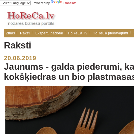
Powered by
Translate
Ziņas
Raksti
Ekspertu padomi
HoReCa TV
HoReCa piedāvājumi
Raksti
20.06.2019
Jaunums - galda piederumi, ka
kokšķiedras un bio plastmasa