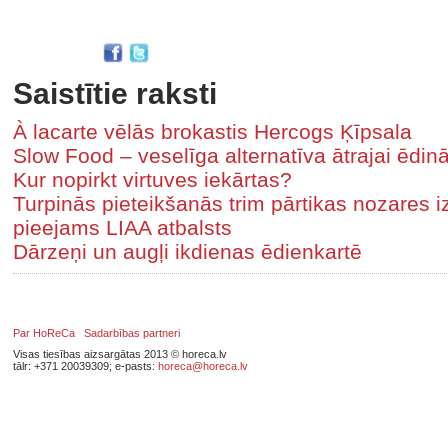
Saistītie raksti
À lacarte vēlās brokastis Hercogs Ķīpsala
Slow Food – veselīga alternatīva ātrajai ēdin
Kur nopirkt virtuves iekārtas?
Turpinās pieteikšanās trim pārtikas nozares
pieejams LIAA atbalsts
Dārzeņi un augļi ikdienas ēdienkartē
Par HoReCa
Sadarbības partneri
Visas tiesības aizsargātas 2013 © horeca.lv
tālr: +371 20039309; e-pasts:
horeca@horeca.lv