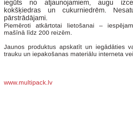
iegūts no atjaunojamiem, augu izc
kokšķiedras un cukurniedrēm. Nesatu
pārstrādājami.
Piemēroti atkārtotai lietošanai – iespē
mašīnā līdz 200 reizēm.
Jaunos produktus apskatīt un iegādāties 
trauku un iepakošanas materiālu interneta vei
www.multipack.lv