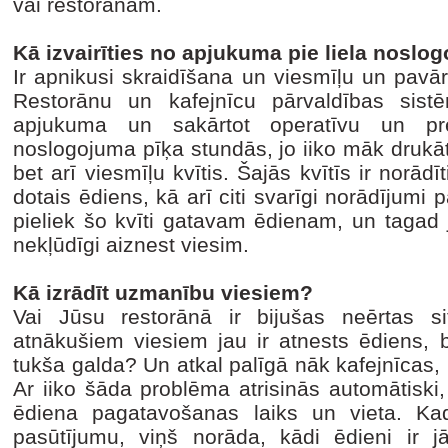
vai restorānam.
Kā izvairīties no apjukuma pie liela nosl
Ir apnikusi skraidīšana un viesmīļu un pavār
Restorānu un kafejnīcu pārvaldības sistē
apjukuma un sakārtot operatīvu un pr
noslogojuma pīķa stundās, jo iiko māk drukāt
bet arī viesmīļu kvītis. Šajās kvītīs ir norādī
dotais ēdiens, kā arī citi svarīgi norādījumi
pieliek šo kvīti gatavam ēdienam, un tagad j
nekļūdīgi aiznest viesim.
Kā izrādīt uzmanību viesiem?
Vai Jūsu restorānā ir bijušas neērtas s
atnākušiem viesiem jau ir atnests ēdiens, b
tukša galda? Un atkal palīgā nāk kafejnīcas,
Ar iiko šāda problēma atrisinās automātiski,
ēdiena pagatavošanas laiks un vieta. Ka
pasūtījumu, viņš norāda, kādi ēdieni ir j