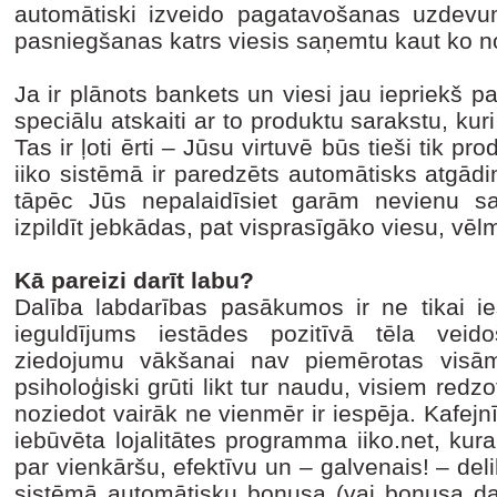
automātiski izveido pagatavošanas uzdevu
pasniegšanas katrs viesis saņemtu kaut ko n
Ja ir plānots bankets un viesi jau iepriekš pas
speciālu atskaiti ar to produktu sarakstu, kur
Tas ir ļoti ērti – Jūsu virtuvē būs tieši tik pr
iiko sistēmā ir paredzēts automātisks atgā
tāpēc Jūs nepalaidīsiet garām nevienu s
izpildīt jebkādas, pat visprasīgāko viesu, vēl
Kā pareizi darīt labu?
Dalība labdarības pasākumos ir ne tikai ies
ieguldījums iestādes pozitīvā tēla veid
ziedojumu vākšanai nav piemērotas visām
psiholoģiski grūti likt tur naudu, visiem redzo
noziedot vairāk ne vienmēr ir iespēja. Kafejnī
iebūvēta lojalitātes programma iiko.net, kur
par vienkāršu, efektīvu un – galvenais! – delik
sistēmā automātisku bonusa (vai bonusa daļ