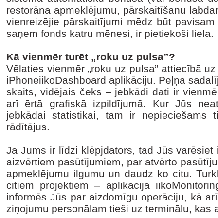
restorāna apmeklējumu, pārskaitīšanu labdar
vienreizējie pārskaitījumi mēdz būt pavisam
saņem fonds katru mēnesi, ir pietiekoši liela.
Kā vienmēr turēt „roku uz pulsa”?
Vēlaties vienmēr „roku uz pulsa” attiecībā u
iPhoneiikoDashboard aplikāciju. Peļņa sadal
skaits, vidējais čeks – jebkādi dati ir vienmē
arī ērtā grafiskā izpildījumā. Kur Jūs neat
jebkādai statistikai, tam ir nepieciešams t
rādītājus.
Ja Jums ir līdzi klēpjdators, tad Jūs varēsiet
aizvērtiem pasūtījumiem, par atvērto pasūtī
apmeklējumu ilgumu un daudz ko citu. Turkl
citiem projektiem – aplikācija iikoMonitorin
informēs Jūs par aizdomīgu operāciju, kā arī 
ziņojumu personālam tieši uz terminālu, kas 