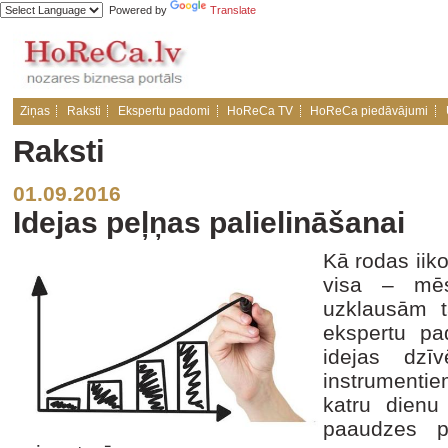
Powered by
Translate
Ziņas
Raksti
Ekspertu padomi
HoReCa TV
HoReCa piedāvājumi
Raksti
01.09.2016
Idejas peļņas palielināšanai
Kā rodas iik
visa – mēs
uzklausām t
ekspertu p
idejas dzī
instrumentie
katru dienu 
paaudzes pr