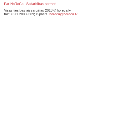
Par HoReCa
Sadarbības partneri
Visas tiesības aizsargātas 2013 © horeca.lv
tālr: +371 20039309; e-pasts:
horeca@horeca.lv