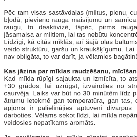
Pēc tam visas sastāvdaļas (miltus, pienu, cuk
bļodā, pievieno rauga maisījumu un samīca. 
raugu, to deaktivizē, tāpēc, pirms rauga
jāsamaisa ar miltiem, lai tas nebūtu koncent
Līdzīgi, kā citās mīklās, arī šajā olas balt
veido struktūru, garšu un kraukšķīgumu. Lai 
nav obligāta, to var darīt, ja vēlamies bagāti
Kas jāzina par mīklas raudzēšanu, mīcīša
Kad mīkla rūpīgi sajaukta un izmīcīta, to atst
+30 grādos, lai uzrūgst, izvairoties no 
caurvēja. Laiks var būt no 30 minūtēm līdz 
ātrumu ietekmē gan temperatūra, gan tas, ci
apjoms ir palielinājies aptuveni divarpus 
darboties. Vēlams sekot līdzi, lai mīkla nepārr
veidosies nepatīkams aromāts.