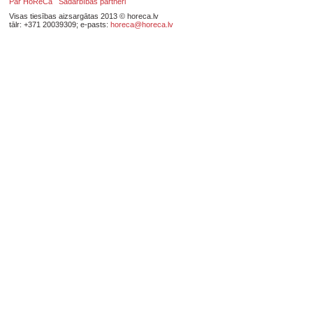
Par HoReCa
Sadarbības partneri
Visas tiesības aizsargātas 2013 © horeca.lv
tālr: +371 20039309; e-pasts:
horeca@horeca.lv