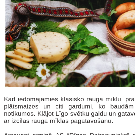
Kad iedomājamies klasisko rauga mīklu, prā
plātsmaizes un citi gardumi, ko baudā
notikumos. Klājot Līgo svētku galdu un gatavo
ar izcilas rauga mīklas pagatavošanu.