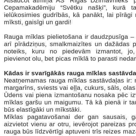
Atsaucot atmiņā AS “Rīgas Dzirnavnieks” p
Cepamakadēmiju “Svētku našķi”, kurā t
ielūkosimies gudrībās, kā panākt, lai pīrāg
mīksti, gaisīgi un gardi!
Rauga mīklas pielietošana ir daudzpusīga – 
arī pīrādziņus, smalkmaizītes un dažādas 
noteiks, kuru no piedevām izmantot, jo
pievienot olu, bet picas mīklā to parasti nedar
Kādas ir svarīgākās rauga mīklas sastāvd
Neatņemamas rauga mīklas sastāvdaļas ir: mi
margarīns, sviests vai eļļa, cukurs, sāls, ola
Ūdens vai piena izmantošanu nosaka pēc izv
mīklas garšu un maigumu. Tā kā pienā ir tau
būs elastīgāki un mīkstāki.
Mīklas pagatavošanai der gan sausais, g
aizvietot vienu ar otru, ievērojot pareizas pr
rauga būs līdzvērtīgi aptuveni trīs reizes 