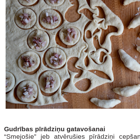
Gudrības pīrādziņu gatavošanai
“Smejošie” jeb atvērušies pīrādziņi cepšan