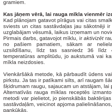
gramiem.
Kas jāņem vērā, lai rauga mīkla vienmēr i
Kad plānojam gatavot pīrāgus vai citas smalkm
sviests un citas sastāvdaļas jau sākotnēji ir 
uzglabājam vēsumā, laikus izņemam un novie
Pirmais darbs, gatavojot mīklu, ir
aktivizēt
ra
no pašiem pamatiem, sākam ar neliel
uzsildīšanu, līdz tas sasniedz 36 līdz 
temperatūras amplitūdu, jo aukstumā vai ka
mīkla neizdosies.
Vienkāršākā metode, kā pārbaudīt ūdens vai 
pirkstu. Ja tas ir patīkami silts, arī raugam š
šķidrumam raugu, sajaucam un atstājam, lai 
Alternatīvās rauga mīklas receptēs izmanto 
metodi var pielietot, jo pienskābās baktērijas
sastāvdaļām, veicinot apjoma palielināšanos
pankūkās.