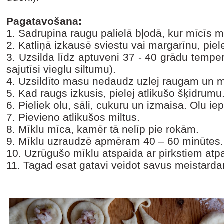
Pagatavošana:
1. Sadrupina raugu palielā bļodā, kur mīcīs m
2. Katliņā izkausē sviestu vai margarīnu, piel
3. Uzsilda līdz aptuveni 37 - 40 grādu tempera
sajutīsi vieglu siltumu).
4. Uzsildīto masu nedaudz uzlej raugam un mai
5. Kad raugs izkusis, pielej atlikušo šķidrumu
6. Pieliek olu, sāli, cukuru un izmaisa. Olu iep
7. Pievieno atlikušos miltus.
8. Mīklu mīca, kamēr tā nelīp pie rokām.
9. Mīklu uzraudzē apmēram 40 – 60 minūtes.
10. Uzrūgušo mīklu atspaida ar pirkstiem atp
11. Tagad esat gatavi veidot savus meistarda