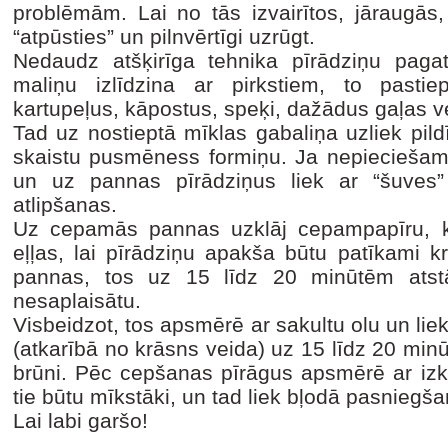
problēmām. Lai no tās izvairītos, jāraugās,
“atpūsties” un pilnvērtīgi uzrūgt.
Nedaudz atšķirīga tehnika pīrādziņu paga
maliņu izlīdzina ar pirkstiem, to pastiep
kartupeļus, kāpostus, speķi, dažādus gaļas v
Tad uz nostieptā mīklas gabaliņa uzliek pild
skaistu pusmēness formiņu. Ja nepieciešams,
un uz pannas pīrādziņus liek ar “šuves” 
atlipšanas.
Uz cepamās pannas uzklāj cepampapīru, k
eļļas, lai pīrādziņu apakša būtu patīkami kr
pannas, tos uz 15 līdz 20 minūtēm atstāj
nesaplaisātu.
Visbeidzot, tos apsmērē ar sakultu olu un li
(atkarībā no krāsns veida) uz 15 līdz 20 minūt
brūni. Pēc cepšanas pīrāgus apsmērē ar izkau
tie būtu mīkstāki, un tad liek bļodā pasniegša
Lai labi garšo!