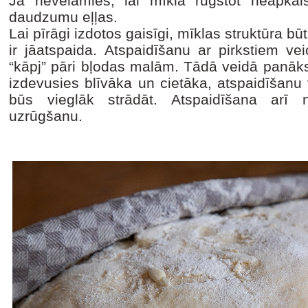
Ja nevēlamies, lai mīkla rūgstot neapkal
daudzumu eļļas.
Lai pīrāgi izdotos gaisīgi, mīklas struktūra bū
ir jāatspaida. Atspaidīšanu ar pirkstiem ve
“kāpj” pāri bļodas malām. Tādā veidā panāksi
izdevusies blīvāka un cietāka, atspaidīšanu v
būs vieglāk strādāt. Atspaidīšana arī 
uzrūgšanu.