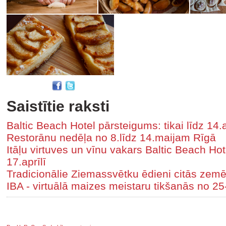
Saistītie raksti
Baltic Beach Hotel pārsteigums: tikai līdz 14.a
Restorānu nedēļa no 8.līdz 14.maijam Rīgā
Itāļu virtuves un vīnu vakars Baltic Beach Hote
17.aprīlī
Tradicionālie Ziemassvētku ēdieni citās zem
IBA - virtuālā maizes meistaru tikšanās no 2