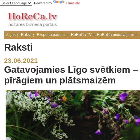
Powered by
Translate
Ziņas
Raksti
Ekspertu padomi
HoReCa TV
HoReCa piedāvājumi
Raksti
23.06.2021
Gatavojamies Līgo svētkiem –
pīrāgiem un plātsmaizēm