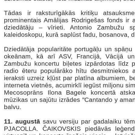
Tādas ir raksturīgākās kritiķu atsauks
prominentais Amālijas Rodrigešas fonds ir 
dziedātāju – vīrieti. Antonio Zambužu sp
kaleidoskopu, kurā saplūst fadu, bosanova, 
Dziedātāja popularitāte portugāļu un spāņ
okeānam, kā arī ASV, Francijā, Vācijā un
Zambužu koncertu biļetes izpārdotas līdz
radio ēteru populārāko hītu desmitniekos 
ieraksti uzreiz kļūst par platīna albumiem, be
interneta vietnēs, acumirklī iegūst miljonu sim
Mecosoprāns Ilona Bagele koncertā atska
mūzikas un sajūtu izrādes "Cantando y aman
balvu.
11. augustā
savu versiju par gadalaiku tē
PJACOLLA. ČAIKOVSKIS piedāvās leģendā