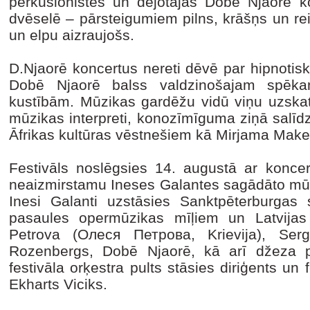
perkusionistes un dejotājas Dobē Njaorē 
dvēselē – pārsteigumiem pilns, krāšņs un re
un elpu aizraujošs.
D.Njaorē koncertus nereti dēvē par hipnotiski
Dobē Njaorē balss valdzinošajam spēk
kustībām. Mūzikas gardēžu vidū viņu uzska
mūzikas interpreti, konozīmīguma ziņā salī
Āfrikas kultūras vēstnešiem kā Mirjama Ma
Festivāls noslēgsies 14. augustā ar kon
neaizmirstamu Ineses Galantes sagādāto mūz
Inesi Galanti uzstāsies Sanktpēterburgas
pasaules opermūzikas mīļiem un Latvijas 
Petrova (Олеся Петрова, Krievija), Serg
Rozenbergs, Dobē Njaorē, kā arī džeza pi
festivāla orķestra pults stāsies diriģents un 
Ekharts Viciks.