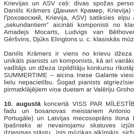
Krievijas un ASV ceļi: divas spožas person
Daniils Krāmers (Даниил Крамер, Krievija) 
Гроховоский, Krievija, ASV) satiksies elpu
„sekundantiem” aicināti komponisti no kl
Amadejs Mocarts, Ludvigs van Bēthoven
Gēršvins, Djūks Elingtons u. c. klasiskās mūz
Daniils Krāmers ir viens no krievu džeza 
unikāls pianists un komponists, kā arī vairā
vadītājs un džeza izpildītāju konkursu rīkot
SUMMERTIME – aicina Inese Galante viesis
lielu nepacietību. Šogad pianists atgriezīsies
pirmatklājējiem viņa duetam ar Valēriju Groho
10. augustā
koncertā VISS PAR MĪLESTĪBU
fadu un bosanovas meistariem Antoni
Portugāle) un Latvijas mecosoprāns Ilona B
īpašnieks ar nevainojamu skatuves izjūt
dziesmas stāstu, īsts mūzikas alķīmiķis, sir