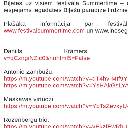
Biļetes uz visiem festivāla Summertime – 
iespējams iegādāties Biļešu paradīze tirdznie
Plašāka informācija par festiv
www.festivalsummertime.com
un www.ineseg
Daniils Krāmers
v=qCzngiNZic0&nohtml5=False
Antonio Zambužu:
https://m.youtube.com/watch?v=dT4hv-MIf9Y
https://m.youtube.com/watch?v=YsHAkGsLY
Maskavas virtuozi:
https://m.youtube.com/watch?v=YbTsZevxyU
Rozenbergu trio:
https://m.youtube.com/watch?v=vEkzfEwRh-I