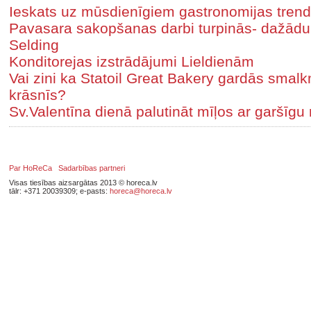
Ieskats uz mūsdienīgiem gastronomijas tren
Pavasara sakopšanas darbi turpinās- dažādu
Selding
Konditorejas izstrādājumi Lieldienām
Vai zini ka Statoil Great Bakery gardās smal
krāsnīs?
Sv.Valentīna dienā palutināt mīļos ar garšīgu m
Par HoReCa
Sadarbības partneri
Visas tiesības aizsargātas 2013 © horeca.lv
tālr: +371 20039309; e-pasts:
horeca@horeca.lv