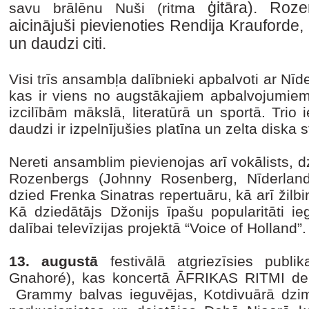
ģitāra). Ro
savu brālēnu Nuši (ritma
aicinājuši pievienoties Rendija Krauforde, L
un daudzi citi.
Visi trīs ansambļa dalībnieki apbalvoti ar Nīd
kas ir viens no augstākajiem apbalvojumiem, 
izcilībām mākslā, literatūrā un sportā. Trio
daudzi ir izpelnījušies platīna un zelta diska 
Nereti ansamblim pievienojas arī vokālists, d
Rozenbergs (Johnny Rosenberg, Nīderland
dzied Frenka Sinatras repertuāru, kā arī žilb
Kā dziedātājs Džonijs īpašu popularitāti ie
dalībai televīzijas projektā “Voice of Holland”.
13. augustā
festivālā atgriezīsies publi
Gnahoré), kas koncertā ĀFRIKAS RITMI dem
Grammy balvas ieguvējas, Kotdivuārā dzimuš