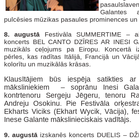
pasaulsla
Galantes a
pulcēsies mūzikas pasaules prominences un j
8. augustā
Festivāla SUMMERTIME – aic
koncerts BEL CANTO DZĪRES AR INESI GAL
muzikāls ceļojums pa Eiropu. Koncertā 
pērles, kas radītas Itālijā, Francijā un Vācij
kolorītu un muzikālās krāsas.
Klausītājiem būs iespēja satikties a
māksliniekiem – soprānu Inesi Galant
kontrtenoru Sergeju Jēgeru, tenoru R
Andreju Osokinu. Pie Festivāla orķestra
Ekharts Viciks (Ekhart Wycik, Vācija), 
Inese Galante mākslinieciskais vadītājs.
9. augustā
izskanēs koncerts DUELIS – DŽ