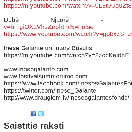
https://m.youtube.com/watch?v=9L8t0UquZt8
Dobē Njaorē 
v=bI_giOX1Vhs&nohtml5=False
https://www.youtube.com/watch?v=gobxzS
Inese Galante un Intars Busulis:
https://m.youtube.com/watch?v=2zocKaidhEI
www.inesegalante.com
www.festivalsummertime.com
https://www.facebook.com/InesesGalantesFo
https://twitter.com/Inese_Galante
http://www.draugiem.lv/inesesgalantesfonds/
Saistītie raksti