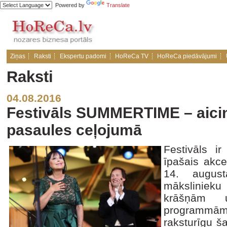
Powered by
Translate
Ziņas
Raksti
Ekspertu padomi
HoReCa TV
HoReCa piedāvājumi
Raksti
04.08.2016
Festivāls SUMMERTIME – aicin
pasaules ceļojumā
Festivāls ir
īpašais akce
14. august
mākslinieku
krāšņām 
programmā
raksturīgu ša