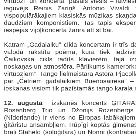
virtuozi” un koncerta īpašais viesis – latvie
ieguvējs Reinis Zariņš. Antonio Vivaldi 
vispopulārākajiem klasiskās mūzikas skaņda
daudziem komponistiem. Tas tapis eksper
iespējas vijoļkoncerta žanra attīstībai.
Katram „Gadalaiku” cikla koncertam ir trīs d
valodā rakstīta poēma, kura tiek iedzīv
Čaikovska cikls radīts klavierēm, tajā i
noskaņas un atmosfēra. Pārlikums kamerorķes
virtuoziem”. Tango lielmeistara Astora Pjacoll
par „Četriem gadalaikiem Buenosairesā” – ti
ieskanas visiem tik pazīstamās tango karaļa 
12. augustā
izskanēs koncerts ĢITĀR
Rosenberg Trio un Džonijs Rozenbergs.
(Nīderlande) ir viens no Eiropas labākajie
ģitāristu ansambļiem. Rūpīgi koptās ģimenes
brāļi Stahelo (soloģitāra) un Nonni (kontrab