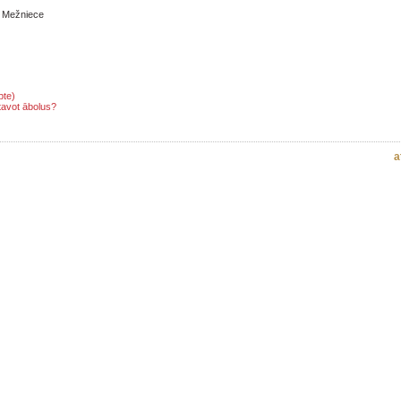
e Mežniece
pte)
tavot ābolus?
a