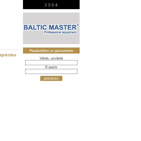
Parakstīties uz jaunumiem
tgriezties
Vārds, uzvārds
E-pasts
pieteikties