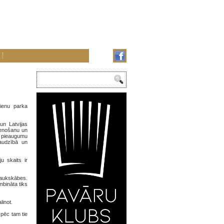
vienu parka
un Latvijas
ienošanu un
s pieaugumu
raudzībā un
u skaits ir
taukskābes.
mbināta tiks
linot.
 pēc tam tie