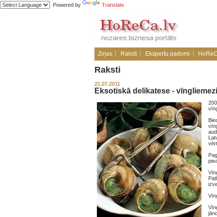
Powered by
Translate
Ziņas
Raksti
Ekspertu padomi
HoReC
Raksti
21.07.2011
Eksotiskā delikatese - vīngliemez
200
vīn
Bie
vīn
aud
Lat
vēr
Pag
pie
Vīn
Pat
izv
Vīn
Vīn
jān