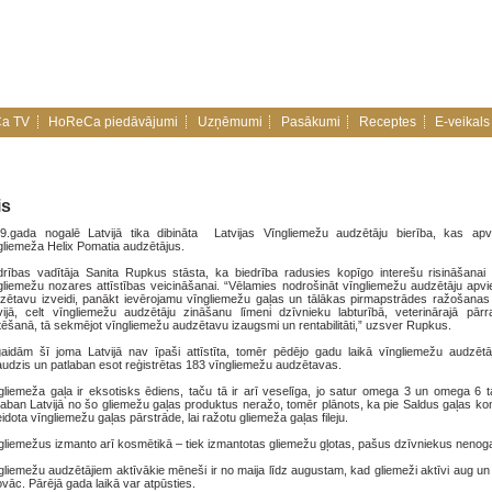
a TV
HoReCa piedāvājumi
Uzņēmumi
Pasākumi
Receptes
E-veikals
is
9.gada nogalē Latvijā tika dibināta Latvijas Vīngliemežu audzētāju bierība, kas ap
gliemeža Helix Pomatia audzētājus.
drības vadītāja Sanita Rupkus stāsta, ka biedrība radusies kopīgo interešu risināšanai 
gliemežu nozares attīstības veicināšanai. “Vēlamies nodrošināt vīngliemežu audzētāju apv
zētavu izveidi, panākt ievērojamu vīngliemežu gaļas un tālākas pirmapstrādes ražošana
vijā, celt vīngliemežu audzētāju zināšanu līmeni dzīvnieku labturībā, veterinārajā pār
tēšanā, tā sekmējot vīngliemežu audzētavu izaugsmi un rentabilitāti,” uzsver Rupkus.
aidām šī joma Latvijā nav īpaši attīstīta, tomēr pēdējo gadu laikā vīngliemežu audzētāj
audzis un patlaban esot reģistrētas 183 vīngliemežu audzētavas.
gliemeža gaļa ir eksotisks ēdiens, taču tā ir arī veselīga, jo satur omega 3 un omega 6 
laban Latvijā no šo gliemežu gaļas produktus neražo, tomēr plānots, ka pie Saldus gaļas ko
eidota vīngliemežu gaļas pārstrāde, lai ražotu gliemeža gaļas fileju.
gliemežus izmanto arī kosmētikā – tiek izmantotas gliemežu gļotas, pašus dzīvniekus nenoga
gliemežu audzētājiem aktīvākie mēneši ir no maija līdz augustam, kad gliemeži aktīvi aug un
ovāc. Pārējā gada laikā var atpūsties.