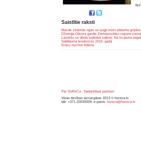
Ilz
Saistītie raksti
Mazāk zināmās ogas un augļi mūsu platuma grādos
Džeimija Olivera gardie Ziemassvētku cepumi (rece
Latviešu un ābolu kulinārā saikne. Kā no jauna paga
Saldējuma tendences 2016. gadā
Krāsu nozīme ēdienā
Par HoReCa
Sadarbības partneri
Visas tiesības aizsargātas 2013 © horeca.lv
tālr: +371 20039309; e-pasts:
horeca@horeca.lv