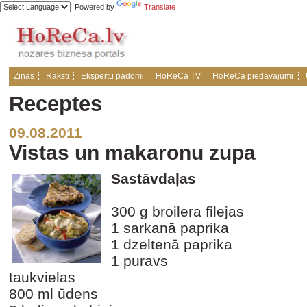
Powered by
Translate
Ziņas
Raksti
Ekspertu padomi
HoReCa TV
HoReCa piedāvājumi
Receptes
09.08.2011
Vistas un makaronu zupa
Sastāvdaļas
300 g broilera filejas
1 sarkanā paprika
1 dzeltenā paprika
1 puravs
taukvielas
800 ml ūdens