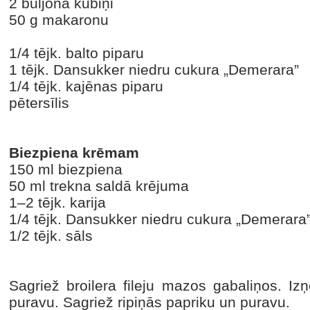
2 buljona kubiņi
50 g makaronu
1/4 tējk. balto piparu
1 tējk. Dansukker niedru cukura „Demerara”
1/4 tējk. kajēnas piparu
pētersīlis
Biezpiena krēmam
150 ml biezpiena
50 ml trekna saldā krējuma
1–2 tējk. karija
1/4 tējk. Dansukker niedru cukura „Demerara
1/2 tējk. sāls
Sagriež broilera fileju mazos gabaliņos. I
puravu. Sagriež ripiņās papriku un puravu.