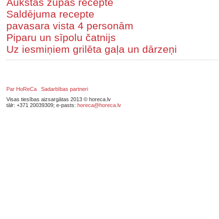
Aukstās zupas recepte
Saldējuma recepte
pavasara vista 4 personām
Piparu un sīpolu čatnijs
Uz iesmiņiem grilēta gaļa un dārzeņi
Par HoReCa
Sadarbības partneri
Visas tiesības aizsargātas 2013 © horeca.lv
tālr: +371 20039309; e-pasts:
horeca@horeca.lv