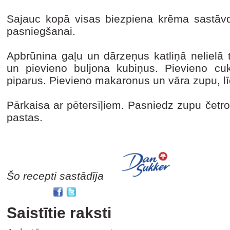
Sajauc kopā visas biezpiena krēma sastāvd
pasniegšanai.
Apbrūnina gaļu un dārzeņus katliņā nelielā 
un pievieno buljona kubiņus. Pievieno cu
piparus. Pievieno makaronus un vāra zupu, lī
Pārkaisa ar pētersīļiem. Pasniedz zupu četro
pastas.
Šo recepti sastādīja
Saistītie raksti