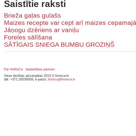
Saistītie raksti
Brieža gaļas gulašs
Maizes recepte var cept arī maizes cepamaj
Jāņogu dzēriens ar vaniļu
Foreles sālīšana
SĀTĪGAIS SNIEGA BUMBU GROZIŅŠ
Par HoReCa
Sadarbības partneri
Visas tiesības aizsargātas 2013 © horeca.lv
tālr: +371 20039309; e-pasts:
horeca@horeca.lv