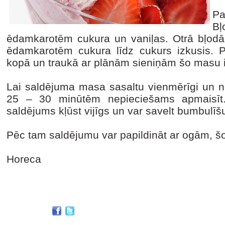
Pa
Bļ
ēdamkarotēm cukura un vaniļas. Otrā bļodā
ēdamkarotēm cukura līdz cukurs izkusis.
kopā un traukā ar plānām sieniņām šo masu i
Lai saldējuma masa sasaltu vienmērīgi un nev
25 – 30 minūtēm nepieciešams apmaisīt
saldējums kļūst vijīgs un var savelt bumbulīš
Pēc tam saldējumu var papildināt ar ogām, š
Horeca