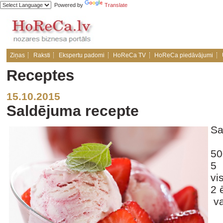
Powered by
Translate
Ziņas
Raksti
Ekspertu padomi
HoReCa TV
HoReCa piedāvājumi
Receptes
15.10.2015
Saldējuma recepte
Sa
50
5 
vi
2 
va