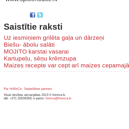
Saistītie raksti
Uz iesmiņiem grilēta gaļa un dārzeņi
Biešu- ābolu salāti
MOJITO karstai vasarai
Kartupeļu, sēņu krēmzupa
Maizes recepte var cept arī maizes cepamaj
Par HoReCa
Sadarbības partneri
Visas tiesības aizsargātas 2013 © horeca.lv
tālr: +371 20039309; e-pasts:
horeca@horeca.lv