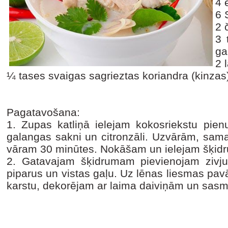
4 
6 
2 č
3 
ga
2 
¼ tases svaigas sagrieztas koriandra (kinzas
Pagatavošana:
1.
Zupas katliņā ielejam kokosriekstu pien
galangas sakni un citronzāli. Uzvārām, sam
vāram 30 minūtes. Nokāšam un ielejam šķidr
2.
Gatavajam šķidrumam pievienojam zivju m
piparus un vistas gaļu. Uz lēnas liesmas pa
karstu, dekorējam ar laima daiviņām un sasm