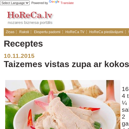
Powered by
Translate
Ziņas
Raksti
Ekspertu padomi
HoReCa TV
HoReCa piedāvājumi
Receptes
10.11.2015
Taizemes vistas zupa ar kokos
Sastāvd
16
4 
¼
sa
2 
ga