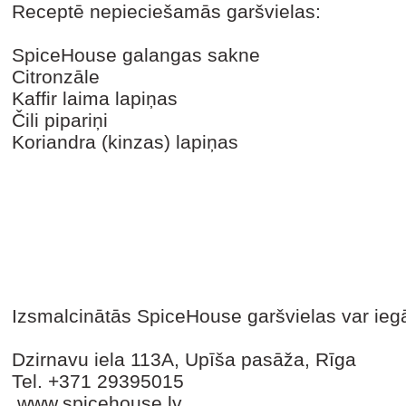
Receptē nepieciešamās garšvielas:
SpiceHouse galangas sakne
Citronzāle
Kaffir laima lapiņas
Čili pipariņi
Koriandra (kinzas) lapiņas
Izsmalcinātās SpiceHouse garšvielas var ieg
Dzirnavu iela 113A, Upīša pasāža, Rīga
Tel. +371 29395015
www.spicehouse.lv