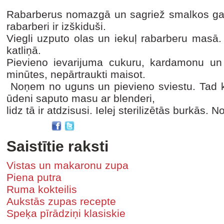
Rabarberus nomazgā un sagriež smalkos gabal
rabarberi ir izškiduši.
Viegli uzputo olas un iekuļ rabarberu masā.
katliņā.
Pievieno ievarijuma cukuru, kardamonu un
minūtes, nepārtraukti maisot.
Noņem no uguns un pievieno sviestu. Tad kat
ūdeni saputo masu ar blenderi,
lidz tā ir atdzisusi. Ielej sterilizētās burkās.
Saistītie raksti
Vistas un makaronu zupa
Piena putra
Ruma kokteilis
Aukstās zupas recepte
Speķa pīrādziņi klasiskie