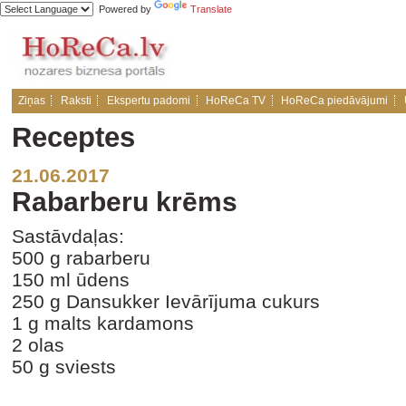
Powered by
Translate
Ziņas
Raksti
Ekspertu padomi
HoReCa TV
HoReCa piedāvājumi
Receptes
21.06.2017
Rabarberu krēms
Sastāvdaļas:
500 g rabarberu
150 ml ūdens
250 g Dansukker Ievārījuma cukurs
1 g malts kardamons
2 olas
50 g sviests