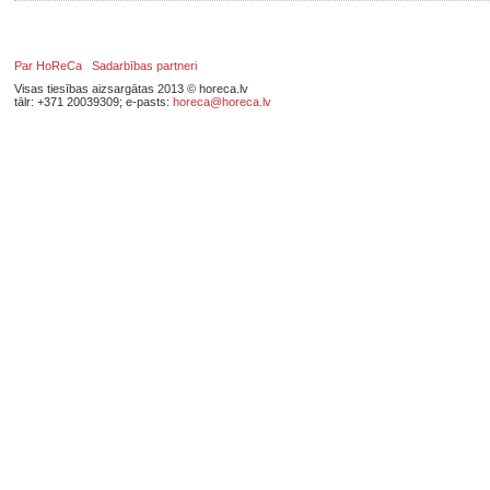
Par HoReCa
Sadarbības partneri
Visas tiesības aizsargātas 2013 © horeca.lv
tālr: +371 20039309; e-pasts:
horeca@horeca.lv