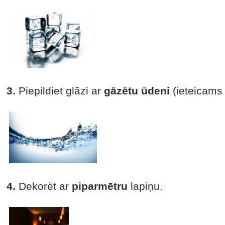
3.
Piepildiet glāzi ar
gāzētu ūdeni
(ieteicams
4.
Dekorēt ar
piparmētru
lapiņu.