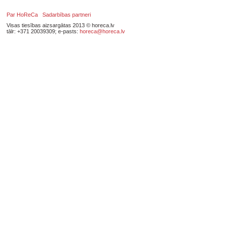
Par HoReCa
Sadarbības partneri
Visas tiesības aizsargātas 2013 © horeca.lv
tālr: +371 20039309; e-pasts:
horeca@horeca.lv