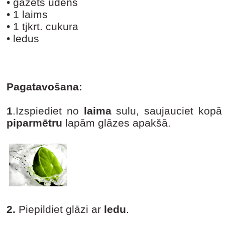
• gāzēts ūdens
• 1 laims
• 1 tjkrt. cukura
• ledus
Pagatavošana:
1
.Izspiediet no
laima
sulu, saujauciet kop
piparmētru
lapām glāzes apakšā.
2.
Piepildiet glāzi ar
ledu
.