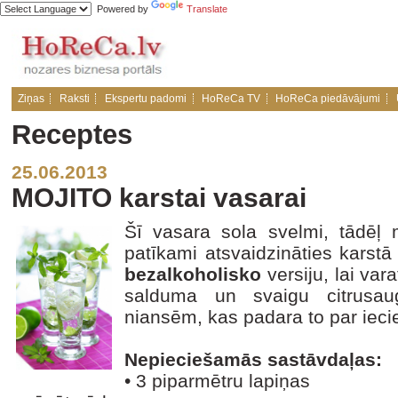
Powered by
Translate
Ziņas
Raksti
Ekspertu padomi
HoReCa TV
HoReCa piedāvājumi
Receptes
25.06.2013
MOJITO karstai vasarai
Šī vasara sola svelmi, tādē
patīkami atsvaidzināties karst
bezalkoholisko
versiju, lai var
salduma un svaigu citrusau
niansēm, kas padara to par iecie
Nepieciešamās sastāvdaļas:
• 3 piparmētru lapiņas