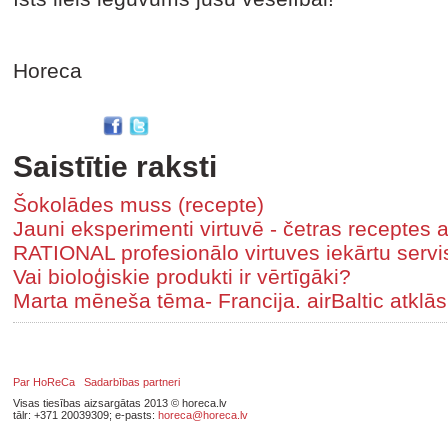
Horeca
Saistītie raksti
Šokolādes muss (recepte)
Jauni eksperimenti virtuvē - četras receptes a
RATIONAL profesionālo virtuves iekārtu servi
Vai bioloģiskie produkti ir vērtīgāki?
Marta mēneša tēma- Francija. airBaltic atklās
Par HoReCa
Sadarbības partneri
Visas tiesības aizsargātas 2013 © horeca.lv
tālr: +371 20039309; e-pasts:
horeca@horeca.lv