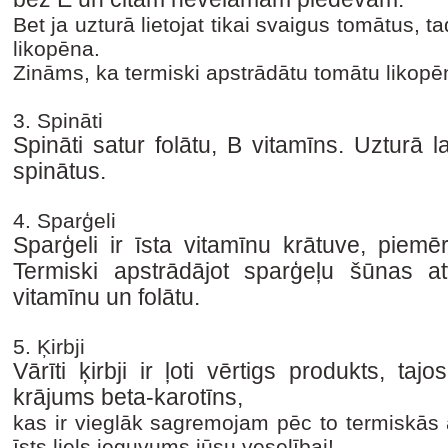
Bet ja uzturā lietojat tikai svaigus tomātus, 
likopēna.
Zināms, ka termiski apstrādātu tomātu likop
3. Spināti
Spināti satur folātu, B vitamīns. Uzturā l
spinātus.
4. Sparģeli
Sparģeli ir īsta vitamīnu krātuve, piemē
Termiski apstrādājot sparģeļu šūnas at
vitamīnu un folātu.
5. Ķirbji
Vārīti ķirbji ir ļoti vērtigs produkts, ta
krājums beta-karotīns,
kas ir vieglāk sagremojam pēc to termiskās a
īsts liels ieguvums jūsu veselībai!