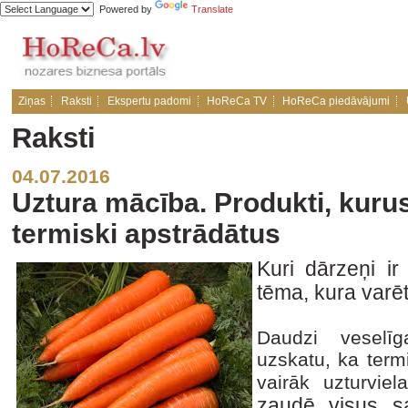
Powered by
Translate
Ziņas
Raksti
Ekspertu padomi
HoReCa TV
HoReCa piedāvājumi
Raksti
04.07.2016
Uztura mācība. Produkti, kuru
termiski apstrādātus
Kuri dārzeņi ir 
tēma, kura varēt
Daudzi veselīg
uzskatu, ka term
vairāk uzturvie
zaudē visus s