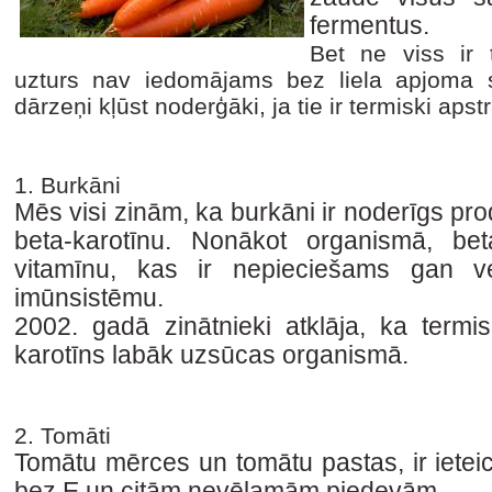
fermentus.
Bet ne viss ir t
uzturs nav iedomājams bez liela apjoma 
dārzeņi kļūst noderģāki, ja tie ir termiski apstr
1. Burkāni
Mēs visi zinām, ka burkāni ir noderīgs prod
beta-karotīnu.
Nonākot organismā, beta
vitamīnu, kas ir nepieciešams gan ve
imūnsistēmu.
2002. gadā zinātnieki atklāja, ka termi
karotīns labāk uzsūcas organismā.
2. Tomāti
Tomātu mērces un tomātu pastas, ir ieteic
bez E un citām nevēlamām piedevām.