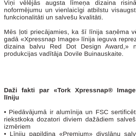
Viņi vēlējās augsta līmeņa dizaina risinā
noformējumu un vienlaicīgi atbilstu visaugs
funkcionalitāti un salvešu kvalitāti.
Mēs ļoti priecājamies, ka šī līnija saņēma v
gadā «Xpressnap Image» līnija ieguva repre
dizaina balvu Red Dot Design Award,» 
produkcijas vadītāja Dovile Buinauskaite.
Daži fakti par «Tork Xpressnap® Image
līniju
•
Piedāvājumā ir alumīnija un FSC sertificē
riekstkoka dozatori diviem dažādiem salve
izmēriem
•
Līniju papildina «Premium» divslāņu salv