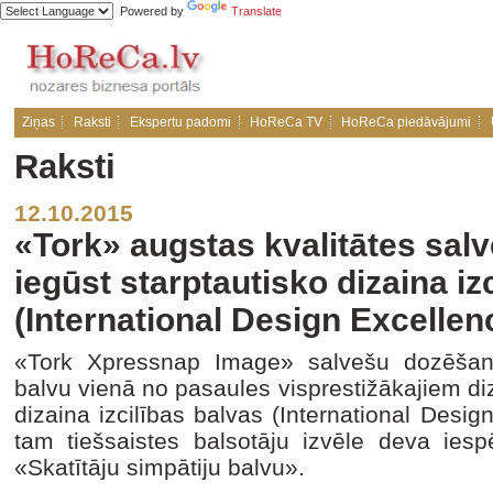
Powered by
Translate
Ziņas
Raksti
Ekspertu padomi
HoReCa TV
HoReCa piedāvājumi
Raksti
12.10.2015
«Tork» augstas kvalitātes salv
iegūst starptautisko dizaina iz
(International Design Excelle
«Tork Xpressnap Image» salvešu dozēšana
balvu vienā no pasaules visprestižākajiem di
dizaina izcilības balvas (International Desi
tam tiešsaistes balsotāju izvēle deva iesp
«Skatītāju simpātiju balvu».