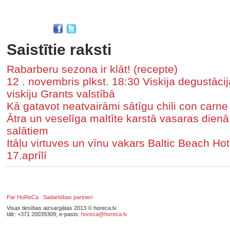
Saistītie raksti
Rabarberu sezona ir klāt! (recepte)
12 . novembris plkst. 18:30 Viskija degustāci
viskiju Grants valstībā
Kā gatavot neatvairāmi sātīgu chili con carne
Ātra un veselīga maltīte karstā vasaras dienā 
salātiem
Itāļu virtuves un vīnu vakars Baltic Beach Hote
17.aprīlī
Par HoReCa
Sadarbības partneri
Visas tiesības aizsargātas 2013 © horeca.lv
tālr: +371 20039309; e-pasts:
horeca@horeca.lv