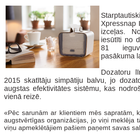
Starptauti
Xpressnap I
izceļas. N
iesūtīti no
81 ieguv
pasākuma l
Dozatoru lī
2015 skatītāju simpātiju balvu, jo dozat
augstas efektivitātes sistēmu, kas nodr
vienā reizē.
«Pēc sarunām ar klientiem mēs sapratām, k
augstvērtīgas organizācijas, jo viņi meklēja 
viņu apmeklētājiem pašiem paņemt savas sa