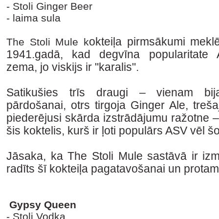
- Stoli Ginger Beer
- laima sula
okteiļa pirmsākumi meklē
The Stoli Mule k
1941.gadā, kad degvīna popularitate 
zema, jo viskijs ir "karalis".
Satikušies trīs draugi – vienam bij
pārdošanai, otrs tirgoja Ginger Ale, treša
piederējusi skārda izstrādājumu ražotne –
šis koktelis, kurš ir ļoti populārs ASV vēl š
Jāsaka, ka The Stoli Mule sastāvā ir izm
radīts šī kokteiļa pagatavošanai un protam
Gypsy Queen
- Stoli Vodka