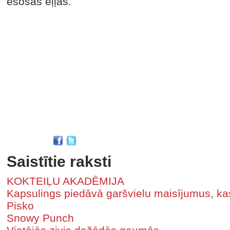
esošās eļļas.
Saistītie raksti
KOKTEIĻU AKADĒMIJA
Kapsulings piedāvā garšvielu maisījumus, kas
Pisko
Snowy Punch