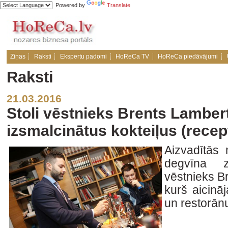
Powered by
Translate
Ziņas
Raksti
Ekspertu padomi
HoReCa TV
HoReCa piedāvājumi
Raksti
21.03.2016
Stoli vēstnieks Brents Lamber
izsmalcinātus kokteiļus (recep
Aizvadītās
degvīna z
vēstnieks Br
kurš aicinā
un restorānu