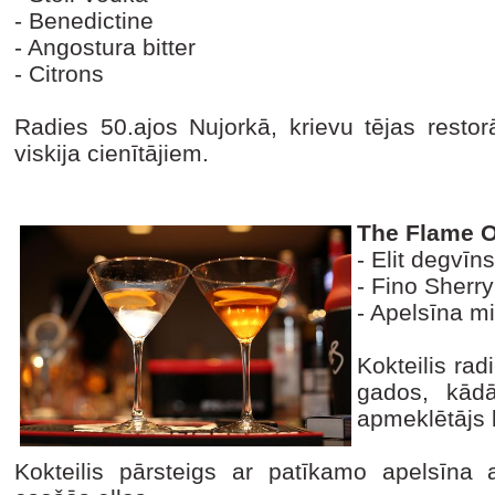
- Benedictine
- Angostura bitter
- Citrons
Radies 50.ajos Nujorkā, krievu tējas resto
viskija cienītājiem.
The Flame O
- Elit degvīns
- Fino Sherry
- Apelsīna m
Kokteilis rad
gados, kād
apmeklētājs b
Kokteilis pārsteigs ar patīkamo apelsīna