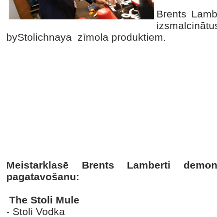
Brents Lambe
izsmalcināt
byStolichnaya zīmola produktiem.
Meistarklasē Brents Lamberti demons
pagatavošanu:
The Stoli Mule
- Stoli Vodka