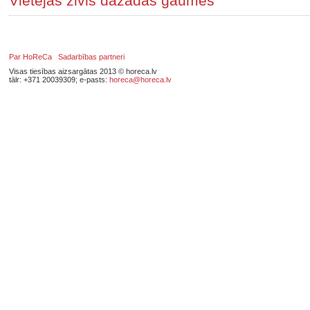
Vietējās zivis dažādās gaumēs
Par HoReCa
Sadarbības partneri
Visas tiesības aizsargātas 2013 © horeca.lv
tālr: +371 20039309; e-pasts:
horeca@horeca.lv