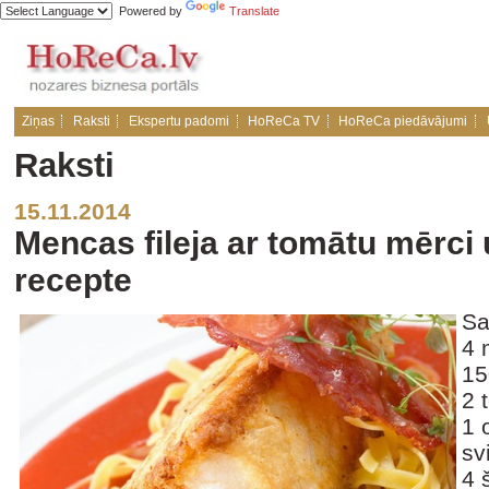
Powered by
Translate
Ziņas
Raksti
Ekspertu padomi
HoReCa TV
HoReCa piedāvājumi
Raksti
15.11.2014
Mencas fileja ar tomātu mērc
recepte
Sa
4 
15
2 
1 
sv
4 