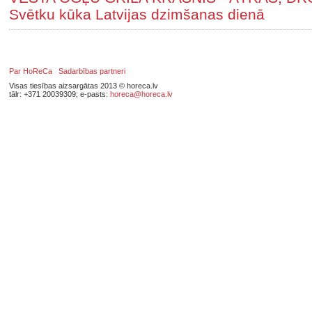
Svētku kūka Latvijas dzimšanas dienā
Par HoReCa
Sadarbības partneri
Visas tiesības aizsargātas 2013 © horeca.lv
tālr: +371 20039309; e-pasts:
horeca@horeca.lv