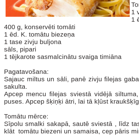
To
1 
1 
400 g, konservēti tomāti
1 ēd. K. tomātu biezeņa
1 tase zivju buljona
sāls, pipari
1 tējkarote sasmalcinātu svaiga timiāna
Pagatavošana:
Sajauc miltus un sāli, panē zivju filejas gaba
sakulta.
Apcep mencu filejas sviestā vidējā siltu
puses. Apcep šķiņķi ātri, lai tā kļūst kraukšķīg
Tomātu mērce:
Sīpolu smalki sakapā, sautē sviestā , līdz ta
klāt tomātu biezeni un samaisa, cep pāris mi