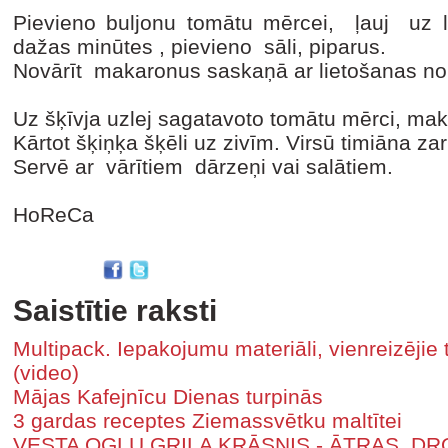
Pievieno buljonu tomātu mērcei, ļauj uz 
dažas minūtes , pievieno sāli, piparus.
Novārīt makaronus saskaņā ar lietošanas n
Uz šķīvja uzlej sagatavoto tomātu mērci, maka
Kārtot šķiņķa šķēli uz zivīm. Virsū timiāna zar
Servē ar vārītiem dārzeņi vai salātiem.
HoReCa
Saistītie raksti
Multipack. Iepakojumu materiāli, vienreizējie 
(video)
Mājas Kafejnīcu Dienas turpinās
3 gardas receptes Ziemassvētku maltītei
VESTA OGĻU GRILA KRĀSNIS - ĀTRAS, DR