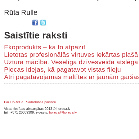
Rūta Rulle
Saistītie raksti
Ekoprodukts – kā to atpazīt
Lietotas profesionālās virtuves iekārtas plaš
Uztura mācība. Veselīga dzīvesveida atslēga
Piecas idejas, kā pagatavot vistas fileju
Ātri pagatavojamas maltītes ar jaunām garša
Par HoReCa
Sadarbības partneri
Visas tiesības aizsargātas 2013 © horeca.lv
tālr: +371 20039309; e-pasts:
horeca@horeca.lv