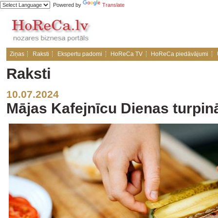
Powered by
Translate
Ziņas
Raksti
Ekspertu padomi
HoReCa TV
HoReCa piedāvājumi
Raksti
10.07.2024
Mājas Kafejnīcu Dienas turpin