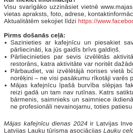
Visu svarīgāko uzzināsiet vietnē www.majask
vietas apraksts, foto, adrese, kontaktinformā
Aktualitātēm sekojiet līdzi
https://www.faceb
Pirms došanās ceļā:
Sazinieties ar kafejnīcu un piesakiet s
pārliecināti, ka jūs gaidīs brīvs galdiņš.
Pārliecinieties par sevis izvēlētās aktivi
restorāns, katra aktivitāte var noritēt dažād
Pārbaudiet, vai izvēlētājā norises vietā 
norēķini – ne visi pasākumu rīkotāji varēs
Mājas kafejnīcu īpašā burvība slēpjas fak
reizi gadā un tam nav rutīnas. Katrs satikt
bārmenis, saimnieks un saimniece ikdienā 
ne profesionāli nevainojamu, toties patiesu
Mājas kafejnīcu dienas 2024
ir Latvijas Inve
Latvijas Lauku tūrisma asociācijas
Lauku ceļo