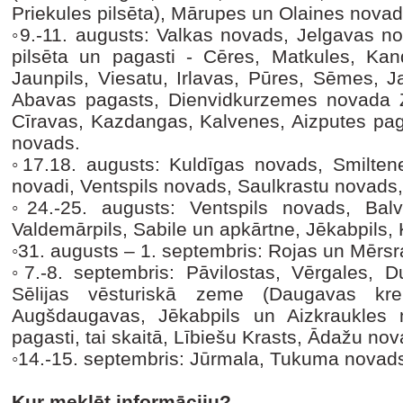
Priekules pilsēta), Mārupes un Olaines novad
◦9.-11. augusts: Valkas novads, Jelgavas
pilsēta un pagasti - Cēres, Matkules, Ka
Jaunpils, Viesatu, Irlavas, Pūres, Sēmes, 
Abavas pagasts, Dienvidkurzemes novada Zie
Cīravas, Kazdangas, Kalvenes, Aizputes pag
novads.
◦17.18. augusts: Kuldīgas novads, Smilte
novadi, Ventspils novads, Saulkrastu novads
◦24.-25. augusts: Ventspils novads, Balv
Valdemārpils, Sabile un apkārtne, Jēkabpils, 
◦31. augusts – 1. septembris: Rojas un Mērsr
◦7.-8. septembris: Pāvilostas, Vērgales, 
Sēlijas vēsturiskā zeme (Daugavas kre
Augšdaugavas, Jēkabpils un Aizkraukles
pagasti, tai skaitā, Lībiešu Krasts, Ādažu nov
◦14.-15. septembris: Jūrmala, Tukuma novad
Kur meklēt informāciju?