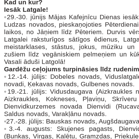
Kad un kur?
Iesāk Latgale!
◦29.-30. jūnijs Mājas Kafejnīcu Dienas iesā
Ludzas novados, pieskaņojoties Pēterdienai
laikos, no Jāņiem līdz Pēteriem. Durvis vēr
Latgalei raksturīgos sātīgos ēdienus, Latg
meistarklases, stāstus, jokus, mūziku u
zušiem līdz vegāniskiem pelmeņiem un kūk
Vasali āduši Latgolā!
Gardēžu ceļojums turpināsies līdz rudeni
◦12.-14. jūlijs: Dobeles novads, Viduslatga
novadi, Ķekavas novads, Gulbenes novads.
◦19.-21. jūlijs: Vidusdaugava (Aizkraukles
Aizkraukles, Kokneses, Pļaviņu, Skrīver
Dienvidkurzemes novada Dienvidi (Rucava
Saldus novads, Varakļānu novads.
◦27.-28. jūlijs: Bauskas novads, Augšdaugav
◦3.-4. augusts: Skujenes pagasts, Dienv
(Bunkas, Virgas, Kalētu, Gramzdas, Priekul