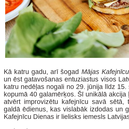
Kā katru gadu, arī šogad
Mājas Kafejnīc
un ēst gatavošanas entuziastus visos Lat
katru nedēļas nogali no 29. jūnija līdz 15.
kopumā 40 galamērķos. Šī unikālā akcija 
atvērt improvizētu kafejnīcu savā sētā, 
galdā ēdienus, kas vislabāk izdodas un 
Kafejnīcu Dienas ir lielisks iemesls Latvij