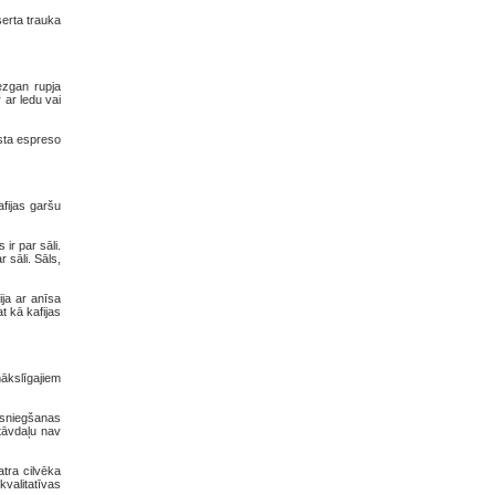
serta trauka
ezgan rupja
 ar ledu vai
asta espreso
.
afijas garšu
ir par sāli.
 sāli. Sāls,
ija ar anīsa
t kā kafijas
mākslīgajiem
asniegšanas
tāvdaļu nav
atra cilvēka
kvalitatīvas