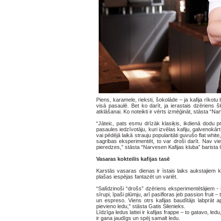
Piens, karamele, rieksti, šokolāde – ja kafija rīkotu 
visā pasaulē. Bet ko darīt, ja ierastais dzēriens 
atklāšanai. Ko noteikti ir vērts izmēģināt, stāsta “Na
“Jāteic, pats esmu drīzāk klasiķis, ikdienā dodu p
pasaules iedzīvotāju, kuri izvēlas kafiju, galvenokār
vai pēdējā laikā strauju popularitāti guvušo flat whit
sagribas eksperimentēt, to var droši darīt. Nav v
pieredzes,” stāsta “Narvesen Kafijas kluba” barista 
Vasaras kokteilis kafijas tasē
Karstās vasaras dienas ir īstais laiks aukstajiem 
plašas iespējas fantazēt un variēt.
“Salīdzinoši “drošs” dzēriens eksperimentētājiem -
sīrupi, īpaši plūmju, arī pasifloras jeb passion fruit 
un espreso. Viens otrs kafijas baudītājs labprāt 
pievieno ledu,” stāsta Gatis Silenieks.
Līdzīga ledus lattei ir kafijas frappe – to gatavo, le
ir gana jaudīgs un spēj samalt ledu.