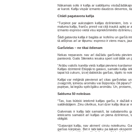
Nākamais solis ir kafija ar saldējumu visdažādākajo
ar karoti. Kafiju vispār izmanto daudzos desertos, 
Citādi pagatavota kafija
“Turpinot par aukstajiem kafijas dzērieniem, īsts
maluma kafiju, franču presē vai citā traukā aplej ar 
izmanto espreso vietā visu iepriekšminēto dzērienu 
Šādi gatavota kafija ir bagāta ar kofeīnu un garšā i
tā atšķiras arī ar tilpumu: espreso ir viens mazs, ja
Garšvielas – ne tikai ēdienam
Nekas neparasts nav arī dažādu garšvielu pievienoš
panteonā. Gatis Silenieks iesaka spert soli tālāk un
“Arābu valstīs kanēļa vietā kafijai pievieno kardamonu
Kafijas dzimtenē Etiopijā to gatavo, samalto kafiju i
tapat kā cukurs, izceļ dabiskās garšas, tāpēc to notei
Kafijai var mēģināt pievienot arī citas garšvielas u
zvaigznīti, ķimeņu aromātu vai šķipsniņu čili piparu?
pupiņas, lai iegūtu spēcīgāku aromātu. Un, protams, 
Salduma 50 nokrāsas
“Tas, kas būtiski ietekmē kafijas garšu, ir dažādi 
saldinātājiem. Zinu cilvēkus, kuri dzer kafiju tikai a
Galvenais ir kafiju labi samaisīt, lai sabalansēt
ieteicams samaisīt arī kafijas un piena dzērienus,
obligāti.
“Gatavojot kafiju, nav akmenī cirstu noteikumu. Ga
garšas kārpiņas. Bet ir labi laiku pa laikam eksperi