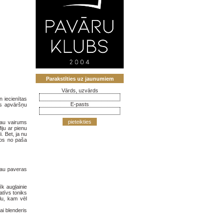
Parakstīties uz jaunumiem
Vārds, uzvārds
n iecienītas
E-pasts
šas apvāršņu
pieteikties
 jau vairums
iju ar pienu
. Bet, ja nu
mos no paša
 jau paveras
īk augļainie
tatīvs toniks
lu, kam vēl
ai blenderis