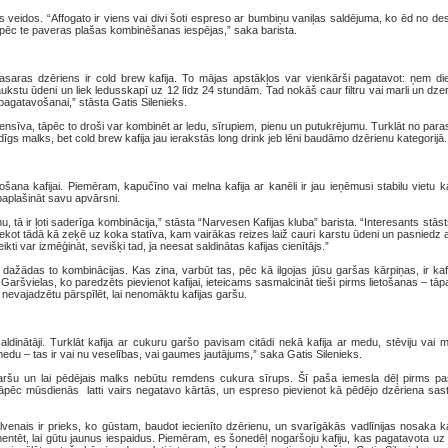
s veidos. “Affogato ir viens vai divi šoti espreso ar bumbiņu vaniļas saldējuma, ko ēd no de
tāpēc te paveras plašas kombinēšanas iespējas,” saka barista.
 vasaras dzēriens ir cold brew kafija. To mājas apstākļos var vienkārši pagatavot: ņem di
aukstu ūdeni un liek ledusskapī uz 12 līdz 24 stundām. Tad nokāš caur filtru vai marli un dzer
pagatavošanai,” stāsta Gatis Silenieks.
ntensīva, tāpēc to droši var kombinēt ar ledu, sīrupiem, pienu un putukrējumu. Turklāt no par
udīgs malks, bet cold brew kafija jau ierakstās long drink jeb lēni baudāmo dzērienu kategorijā
ana kafijai. Piemēram, kapučīno vai melna kafija ar kanēli ir jau ieņēmusi stabilu vietu k
 paplašināt savu apvārsni.
, tā ir ļoti saderīga kombinācija,” stāsta “Narvesen Kafijas kluba” barista. “Interesants stāsts 
eliekot tādā kā zeķē uz koka statīva, kam vairākas reizes laiž cauri karstu ūdeni un pasniedz ar
kti var izmēģināt, sevišķi tad, ja neesat saldinātas kafijas cienītājs.”
n dažādas to kombinācijas. Kas zina, varbūt tas, pēc kā ilgojas jūsu garšas kārpiņas, ir kaf
 Garšvielas, ko paredzēts pievienot kafijai, ieteicams sasmalcināt tieši pirms lietošanas – tāpa
nevajadzētu pārspīlēt, lai nenomāktu kafijas garšu.
saldinātāji. Turklāt kafija ar cukuru garšo pavisam citādi nekā kafija ar medu, stēviju vai 
r medu – tas ir vai nu veselības, vai gaumes jautājums,” saka Gatis Silenieks.
u garšu un lai pēdējais malks nebūtu remdens cukura sīrups. Šī paša iemesla dēļ pirms p
 tāpēc mūsdienās latti vairs negatavo kārtās, un espreso pievienot kā pēdējo dzēriena sas
lvenais ir prieks, ko gūstam, baudot iecienīto dzērienu, un svarīgākās vadlīnijas nosaka k
mentēt, lai gūtu jaunus iespaidus. Piemēram, es šonedēļ nogaršoju kafiju, kas pagatavota uz 