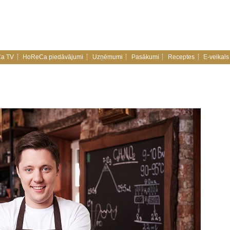
a TV
HoReCa piedāvājumi
Uzņēmumi
Pasākumi
Receptes
E-veikals