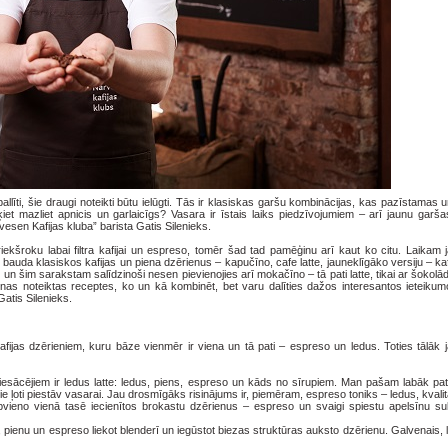
ballīti, šie draugi noteikti būtu ielūgti. Tās ir klasiskas garšu kombinācijas, kas pazīstamas u
šķiet mazliet apnicis un garlaicīgs? Vasara ir īstais laiks piedzīvojumiem – arī jaunu gar
rvesen Kafijas kluba” barista Gatis Silenieks.
riekšroku labai filtra kafijai un espreso, tomēr šad tad pamēģinu arī kaut ko citu. Laikam
t bauda klasiskos kafijas un piena dzērienus – kapučīno, cafe latte, jauneklīgāko versiju – kaf
e, un šim sarakstam salīdzinoši nesen pievienojies arī mokačīno – tā pati latte, tikai ar šokolādi
ienas noteiktas receptes, ko un kā kombinēt, bet varu dalīties dažos interesantos ieteiku
Gatis Silenieks.
kafijas dzērieniem, kuru bāze vienmēr ir viena un tā pati – espreso un ledus. Toties tālāk
 iesācējiem ir ledus latte: ledus, piens, espreso un kāds no sīrupiem. Man pašam labāk pat
– tie ļoti piestāv vasarai. Jau drosmīgāks risinājums ir, piemēram, espreso toniks – ledus, kvali
apvieno vienā tasē iecienītos brokastu dzērienus – espreso un svaigi spiestu apelsīnu su
du, pienu un espreso liekot blenderī un iegūstot biezas struktūras auksto dzērienu. Galvenais, l