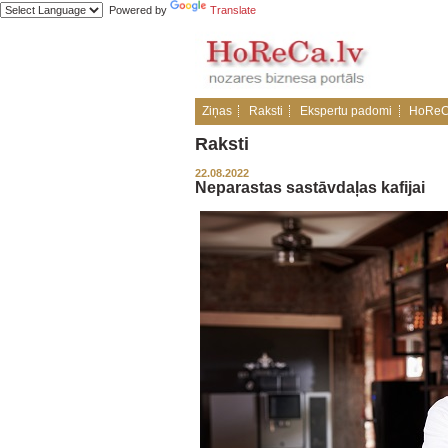
Powered by
Translate
Ziņas
Raksti
Ekspertu padomi
HoReC
Raksti
22.08.2022
Neparastas sastāvdaļas kafijai