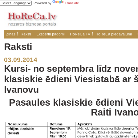
Powered by
Translate
Ziņas
Raksti
Ekspertu padomi
HoReCa TV
HoReCa piedāvājumi
Raksti
03.09.2014
Kursi- no septembra līdz nov
klasiskie ēdieni Viesistabā ar 
Ivanovu
Pasaules klasiskie ēdieni Vi
Raiti Ivan