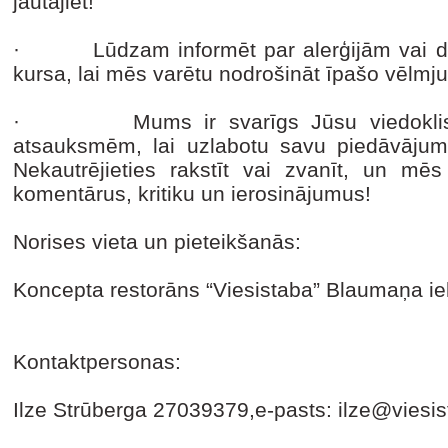
jautājiet!
· Lūdzam informēt par alerģijām vai diē
kursa, lai mēs varētu nodrošināt īpašo vēlmju 
· Mums ir svarīgs Jūsu viedoklis! E
atsauksmēm, lai uzlabotu savu piedāvājumu 
Nekautrējieties rakstīt vai zvanīt, un mēs
komentārus, kritiku un ierosinājumus!
Norises vieta un pieteikšanās:
Koncepta restorāns “Viesistaba” Blaumaņa ie
Kontaktpersonas:
Ilze Strūberga 27039379,e-pasts: ilze@viesis