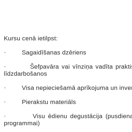
Kursu cenā ietilpst:
· Sagaidīšanas dzēriens
· Šefpavāra vai vīnziņa vadīta praktisk
līdzdarbošanos
· Visa nepieciešamā aprīkojuma un inven
· Pierakstu materiāls
· Visu ēdienu degustācija (pusdienas va
programmai)