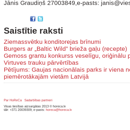
Jānis Graudiņš 27003849,e-pasts: janis@vies
Saistītie raksti
Ziemassvētku konditorejas brīnumi
Burgers ar „Baltic Wild” brieža gaļu (recepte)
Gemoss grantu konkurss veselīgu, oriģinālu 
Virtuves trauku pārvērtības
Pētījums: Gaujas nacionālais parks ir viena 
piemērotākajām vietām Latvijā
Par HoReCa
Sadarbības partneri
Visas tiesības aizsargātas 2013 © horeca.lv
tālr: +371 20039309; e-pasts:
horeca@horeca.lv