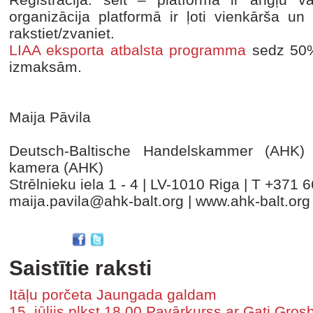
organizācija platformā ir ļoti vienkārša un
rakstiet/zvaniet.
LIAA eksporta atbalsta programma
sedz 50%
izmaksām.
Maija Pāvila
Deutsch-Baltische Handelskammer (AHK) | 
kamera (AHK)
Strēlnieku iela 1 - 4 | LV-1010 Riga | T +37
maija.pavila@ahk-balt.org | www.ahk-balt.org
Saistītie raksti
Itāļu porčeta Jaungada galdam
15. jūlijs plkst.18 00 Pavārkurss ar Gati Gr