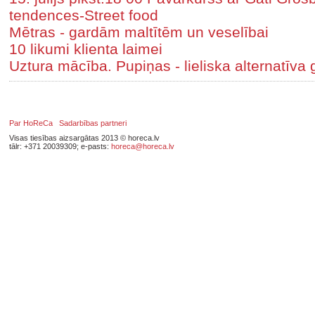
tendences-Street food
Mētras - gardām maltītēm un veselībai
10 likumi klienta laimei
Uztura mācība. Pupiņas - lieliska alternatīva 
Par HoReCa
Sadarbības partneri
Visas tiesības aizsargātas 2013 © horeca.lv
tālr: +371 20039309; e-pasts:
horeca@horeca.lv