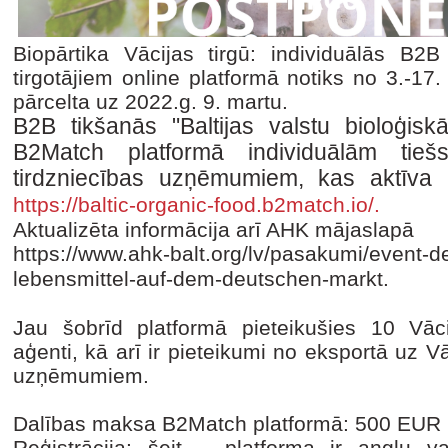
Biopārtika Vācijas tirgū: individuālās B2B
tirgotājiem online platformā notiks no 3.-1
pārcelta uz 2022.g. 9. martu.
B2B tikšanās "Baltijas valstu bioloģiskā
B2Match platformā individuālām
tie
tirdzniecības uzņēmumiem, kas aktīva 
https://baltic-organic-food.b2match.io/.
Aktualizēta informācija arī AHK mājaslapā
https://www.ahk-balt.org/lv/pasakumi/event-det
lebensmittel-auf-dem-deutschen-markt.
Jau šobrīd platformā pieteikušies 10 Vāc
aģenti, kā arī ir pieteikumi no eksportā uz Vā
uzņēmumiem.
Dalības maksa B2Match platformā: 500 EUR
Reģistrācija: šeit – platforma ir angļu va