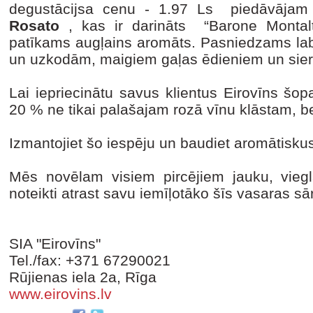
degustācijsa cenu - 1.97 Ls piedāvājam s
Rosato
, kas ir darināts “Barone Montal
patīkams augļains aromāts. Pasniedzams labi
un uzkodām, maigiem gaļas ēdieniem un siera 
Lai iepriecinātu savus klientus Eirovīns šo
20 % ne tikai palašajam rozā vīnu klāstam, be
Izmantojiet šo iespēju un baudiet aromātiskus
Mēs novēlam visiem pircējiem jauku, vie
noteikti atrast savu iemīļotāko šīs vasaras sā
SIA "Eirovīns"
Tel./fax: +371 67290021
Rūjienas iela 2a, Rīga
www.eirovins.lv