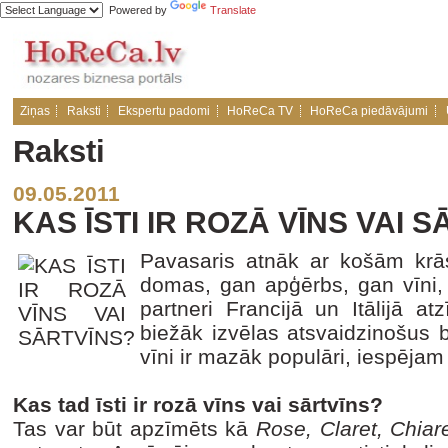
Powered by
Translate
Ziņas
Raksti
Ekspertu padomi
HoReCa TV
HoReCa piedāvājumi
Raksti
09.05.2011
KAS ĪSTI IR ROZĀ VĪNS VAI 
Pavasaris atnāk ar košām krā
domas, gan apģērbs, gan vīni,
partneri Francijā un Itālijā atz
biežāk izvēlas atsvaidzinošus b
vīni ir mazāk populāri, iespējam 
Kas tad īsti ir rozā vīns vai sārtvīns?
Tas var būt apzīmēts kā
Rose, Claret, Chiar