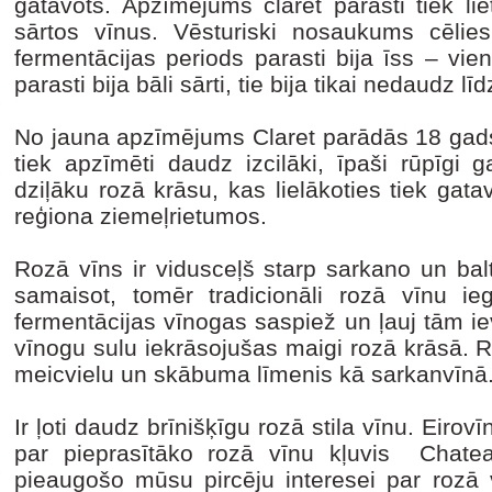
gatavots. Apzīmējums claret parasti tiek li
sārtos vīnus. Vēsturiski nosaukums cēlies 
fermentācijas periods parasti bija īss – vie
parasti bija bāli sārti, tie bija tikai nedaudz 
No jauna apzīmējums Claret parādās 18 gads
tiek apzīmēti daudz izcilāki, īpaši rūpīgi g
dziļāku rozā krāsu, kas lielākoties tiek g
reģiona ziemeļrietumos.
Rozā vīns ir vidusceļš starp sarkano un bal
samaisot, tomēr tradicionāli rozā vīnu i
fermentācijas vīnogas saspiež un ļauj tām ievi
vīnogu sulu iekrāsojušas maigi rozā krāsā. R
meicvielu un skābuma līmenis kā sarkanvīnā
Ir ļoti daudz brīnišķīgu rozā stila vīnu. Eiro
par pieprasītāko rozā vīnu kļuvis Chate
pieaugošo mūsu pircēju interesei par rozā 