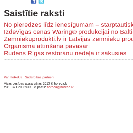
Saistītie raksti
No pieredzes līdz ienesīgumam – starptautis
Izdevīgas cenas Waring® produkcijai no Balt
Zemniekuprodukti.lv ir Latvijas zemnieku produ
Organisma attīrīšana pavasarī
Rudens Rīgas restorānu nedēļa ir sākusies
Par HoReCa
Sadarbības partneri
Visas tiesības aizsargātas 2013 © horeca.lv
tālr: +371 20039309; e-pasts:
horeca@horeca.lv