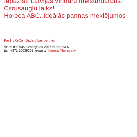
Iepazīsti Latvijas vīndaru meistardarbus.
Citrusaugļu laiks!
Horeca ABC. Ideālās pannas meklējumos
Par HoReCa
Sadarbības partneri
Visas tiesības aizsargātas 2013 © horeca.lv
tālr: +371 20039309; e-pasts:
horeca@horeca.lv