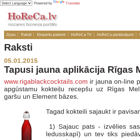
Powered by
Translate
Ziņas
Raksti
Ekspertu padomi
HoReCa TV
HoReCa piedāvājumi
Raksti
05.01.2015
Tapusi jauna aplikācija Rīgas
www.rigablackcocktails.com
ir jauna on-line p
apgūstamu kokteiļu recepšu uz Rīgas Me
garšu un Element bāzes.
Tagad kokteili sajaukt ir pavisa
1) Sajauc pats - izvēlies sast
ledusskapī) un tev tiks piedāv