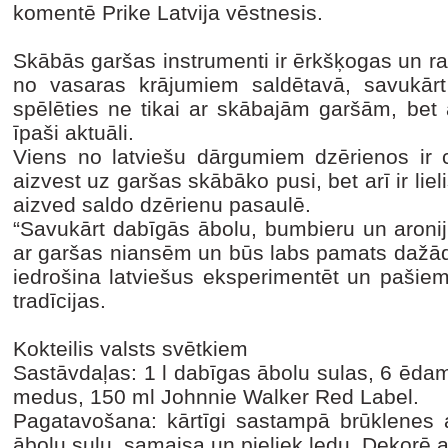
komentē Prike Latvija vēstnesis.
Skābās garšas instrumenti ir ērkšķogas un ra
no vasaras krājumiem saldētavā, savukārt
spēlēties ne tikai ar skābajām garšām, bet 
īpaši aktuāli.
Viens no latviešu dārgumiem dzērienos ir c
aizvest uz garšas skābāko pusi, bet arī ir lie
aizved saldo dzērienu pasaulē.
“Savukārt dabīgās ābolu, bumbieru un aronij
ar garšas niansēm un būs labs pamats dažād
iedrošina latviešus eksperimentēt un pašiem 
tradīcijas.
Kokteilis valsts svētkiem
Sastāvdaļas: 1 l dabīgas ābolu sulas, 6 ēda
medus, 150 ml Johnnie Walker Red Label.
Pagatavošana: kārtīgi sastampā brūklenes
ābolu sulu, samaisa un pieliek ledu. Dekorē a