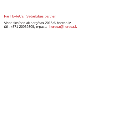
Par HoReCa
Sadarbības partneri
Visas tiesības aizsargātas 2013 © horeca.lv
tālr: +371 20039309; e-pasts:
horeca@horeca.lv