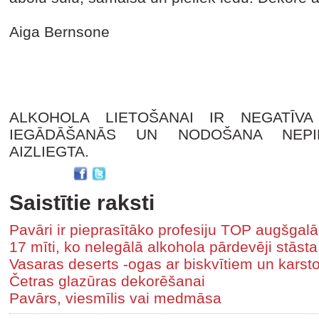
Aiga Bernsone
ALKOHOLA LIETOŠANAI IR NEGATĪVA
IEGĀDĀŠANĀS UN NODOŠANA NEPI
AIZLIEGTA.
Saistītie raksti
Pavāri ir pieprasītāko profesiju TOP augšgalā
17 mīti, ko nelegālā alkohola pārdevēji stāst
Vasaras deserts -ogas ar biskvītiem un karst
Četras glazūras dekorēšanai
Pavārs, viesmīlis vai medmāsa