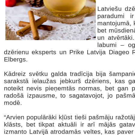
Latviešu dzē
paradumi i
mantojumā, ka
bet mūsdienā
un atvērtāki
labumi – oga
dzērienu eksperts un Prike Latvija Diageo 
Elbergs.
Kādreiz svētku galda tradīcija bija šampani
sarakstā ielaužas jebkurš dzēriens, kas ga
noteikt nevis pieņemtās normas, bet gan 
radošā izpausme, to sagatavojot, jo pašmāju
modē.
“Arvien populārāki kļūst tieši pašmāju ražot
klāsts, bet tikpat aktuāli ir arī mājās gat
izmanto Latvijā atrodamās veltes, kas paver