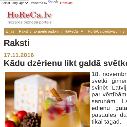
Powered by
Translate
Ziņas
Raksti
Ekspertu padomi
HoReCa TV
HoReCa piedāvājumi
Raksti
17.11.2016
Kādu dzērienu likt galdā svētk
18. novembris
svētki ģime
svinēt Latvi
par vērtībām
sarunām. La
ēdienu gata
pasaules dau
tikai tagad.