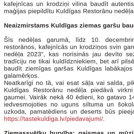
kafejnīcas un krodziņi vilina baudīt autent
maģijas piepildītu Kuldīgas Restorānu nedēļ
Neaizmirstams Kuldīgas ziemas garšu ba
Šīs nedēļas garumā, līdz 10. decembri
restorānos, kafejnīcās un krodziņos svin ga
nedēļa 2023”, kas norisinās jau devīto s
tradīciju ne tikai kuldīdzniekiem, bet arī pils
baudīt ziemīgas garšas Kuldīgas labākajos
galamērķos.
Neatkarīgi no tā, vai esat sāļa vai salda, p
Kuldīgas Restorānu nedēļa piedāvā virkni 
gaumei. Vairāk nekā 40 ēdieni, ko gatavo 14
iedvesmojoties no uguns siltuma un šokol
uzkoda, pamatēdiens un deserts būs pieej
https://tastekuldiga.lv/piedavajumi/.
Ziemassvētku burvība: gaismas un mūzik