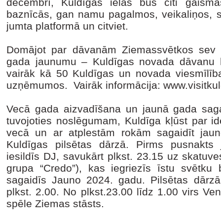
decembrī, Kuldīgas ielās būs citi gaism
baznīcās, gan namu pagalmos, veikaliņos, s
jumta platformā un citviet.
Domājot par dāvanām Ziemassvētkos sev tuv
gada jaunumu – Kuldīgas novada dāvanu ka
vairāk kā 50 Kuldīgas un novada viesmīlība
uzņēmumos. Vairāk informācija: www.visitkul
Vecā gada aizvadīšana un jaunā gada sa
tuvojoties noslēgumam, Kuldīga kļūst par id
vecā un ar atplestām rokām sagaidīt jau
Kuldīgas pilsētas dārzā. Pirms pusnakts 
iesildīs DJ, savukārt plkst. 23.15 uz skatuv
grupa “Credo”), kas iegriezīs īstu svētku
sagaidīs Jauno 2024. gadu. Pilsētas dārzā 
plkst. 2.00. No plkst.23.00 līdz 1.00 virs 
spēle Ziemas stāsts.