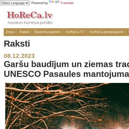
Powered by
Translate
Ziņas
Raksti
Ekspertu padomi
HoReCa TV
HoReCa piedāvājumi
Raksti
08.12.2023
Garšu baudījum un ziemas trad
UNESCO Pasaules mantojuma p