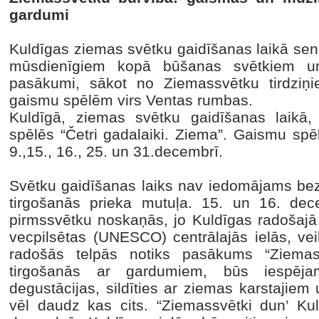
gardumi
Kuldīgas ziemas svētku gaidīšanas laikā sena
mūsdienīgiem kopā būšanas svētkiem un
pasākumi, sākot no Ziemassvētku tirdziņ
gaismu spēlēm virs Ventas rumbas.
Kuldīgā, ziemas svētku gaidīšanas laikā
spēlēs “Četri gadalaiki. Ziema”. Gaismu spē
9.,15., 16., 25. un 31.decembrī.
Svētku gaidīšanas laiks nav iedomājams bez
tirgošanās prieka mutuļa. 15. un 16. dec
pirmssvētku noskaņās, jo Kuldīgas radošajā 
vecpilsētas (UNESCO) centrālajās ielās, veik
radošās telpās notiks pasākums “Ziemas
tirgošanās ar gardumiem, būs iespēj
degustācijas, sildīties ar ziemas karstajie
vēl daudz kas cits. “Ziemassvētki dun’ Kul