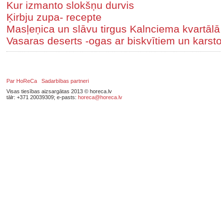
Kur izmanto slokšņu durvis
Ķirbju zupa- recepte
Masļeņica un slāvu tirgus Kalnciema kvartālā
Vasaras deserts -ogas ar biskvītiem un karst
Par HoReCa
Sadarbības partneri
Visas tiesības aizsargātas 2013 © horeca.lv
tālr: +371 20039309; e-pasts:
horeca@horeca.lv