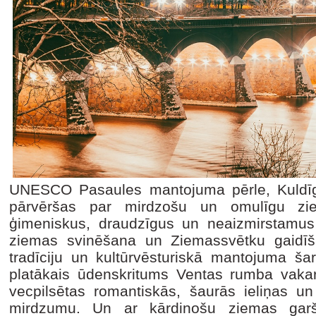
UNESCO Pasaules mantojuma pērle, Kuldīg
pārvēršas par mirdzošu un omulīgu zi
ģimeniskus, draudzīgus un neaizmirstamus
ziemas svinēšana un Ziemassvētku gaidīšan
tradīciju un kultūrvēsturiskā mantojuma šar
platākais ūdenskritums Ventas rumba vaka
vecpilsētas romantiskās, šaurās ieliņas un
mirdzumu. Un ar kārdinošu ziemas garš