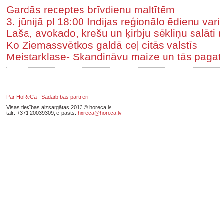
Gardās receptes brīvdienu maltītēm
3. jūnijā pl 18:00 Indijas reģionālo ēdienu va
Laša, avokado, krešu un ķirbju sēkliņu salāti 
Ko Ziemassvētkos galdā ceļ citās valstīs
Meistarklase- Skandināvu maize un tās paga
Par HoReCa
Sadarbības partneri
Visas tiesības aizsargātas 2013 © horeca.lv
tālr: +371 20039309; e-pasts:
horeca@horeca.lv