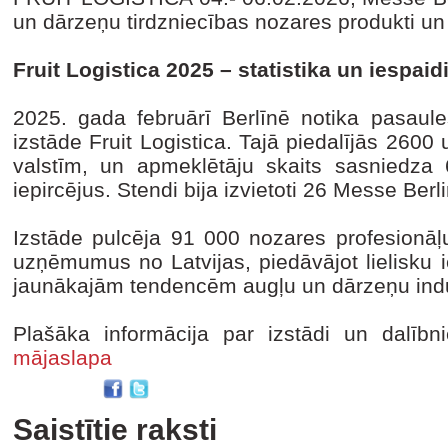
un dārzeņu tirdzniecības nozares produkti un
Fruit Logistica 2025 – statistika un iespaid
2025. gada februārī Berlīnē notika pasau
izstāde Fruit Logistica. Tajā piedalījās 260
valstīm, un apmeklētāju skaits sasniedza
iepircējus. Stendi bija izvietoti 26 Messe Berli
Izstāde pulcēja 91 000 nozares profesionāļu
uzņēmumus no Latvijas, piedāvājot lielisku 
jaunākajām tendencēm augļu un dārzeņu indu
Plašāka informācija par izstādi un dalīb
mājaslapa
Saistītie raksti