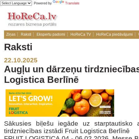
Powered by
Translate
Ziņas
Raksti
Ekspertu padomi
HoReCa TV
HoReCa piedāvājumi
Raksti
22.10.2025
Augļu un dārzeņu tirdzniecības
Logistica Berlīnē
Sākusies biļešu iegāde uz starptautisko 
tirdzniecības izstādi Fruit Logistica Berlīnē
FRUIT LOGISTICA 04.- 06.02.2026, Messe Berl