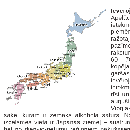
Ievēro
Apelā
ietekm
piemē
ražota
pazīm
rakstu
60 – 7
kopēj
garša
ievēr
ietekm
rīsi u
auguši
Vieglā
sake, kuram ir zemāks alkohola saturs. No
izcelsmes vieta ir Japānas ziemeļ – austrum
bet no dienvid-rietumu reģioniem nākušajie