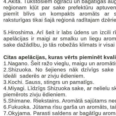
4.Akita. Tūkstošiem ogļraču un bagātīgas aug
reģionam kļūt par sake prefektūru aptuve
piemīt blīvs un kompakts aromāts ar 
raksturīgas tikai šajā reģionā radītajam dzēr
5.Hiroshima. Arī šeit ir labs ūdens un izcili 
apelācijas ir maigi ar smalku un liegu arom
sake dažādību, jo tās robežās klimats ir visai 
Citas apelācijas, kuras vērts pieminēt kvalit
1.Nagano. Šeit ražo vieglu, maigu un aromāt
2.Shizuoka. No šejienes nāk dzīvīgs sake
ideāli saderēs ar zivju ēdieniem.
3.Kochi. Sauss, stingrs un pamatīgs.
4.Miyagi. Līdzīgs Shizuoka sake, ar nelielu 
piemērots zivju ēdieniem.
5.Shimane. Riekstains. Aromātā sajūtams neda
6.Fukuoka. Jūtama rīsu garša un aromāts, tač
7.Okyjama. Parasti saldens ar bagātīgu arom