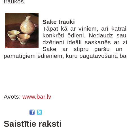
traukos.
Sake trauki
Tāpat kā ar vīniem, arī katra
konkrēti ēdieni. Nedaudz saus
dzērieni ideāli saskanēs ar z
Sake ar stipru garšu un 
pamatīgiem ēdieniem, kuru pagatavošanā bagā
Avots:
www.bar.lv
Saistītie raksti