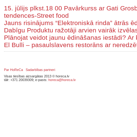
15. jūlijs plkst.18 00 Pavārkurss ar Gati Gr
tendences-Street food
Jauns risinājums “Elektroniskā rinda” ātrā
Dabīgu Produktu ražotāji arvien vairāk izvēl
Plānojat veidot jaunu ēdināšanas iestādi? Ar 
El Bulli – pasaulslavens restorāns ar neredz
Par HoReCa
Sadarbības partneri
Visas tiesības aizsargātas 2013 © horeca.lv
tālr: +371 20039309; e-pasts:
horeca@horeca.lv