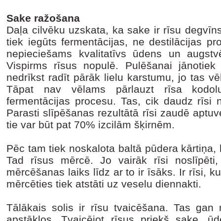
Sake ražošana
Daļa cilvēku uzskata, ka sake ir rīsu degvīns,
tiek iegūts fermentācijas, ne destilācijas p
nepieciešams kvalitatīvs ūdens un augstvērt
Vispirms rīsus nopulē. Pulēšanai jānotiek 
nedrīkst radīt pārāk lielu karstumu, jo tas vē
Tāpat nav vēlams pārlauzt rīsa kodolu
fermentācijas procesu. Tas, cik daudz rīsi 
Parasti slīpēšanas rezultātā rīsi zaudē aptu
tie var būt pat 70% izcilām šķirnēm.
Pēc tam tiek noskalota baltā pūdera kārtiņa,
Tad rīsus mērcē. Jo vairāk rīsi noslīpēti
mērcēšanas laiks līdz ar to ir īsāks. Ir rīsi, k
mērcēties tiek atstāti uz veselu diennakti.
Tālākais solis ir rīsu tvaicēšana. Tas gan
apstākļos. Tvaicējot rīsus priekš sake, ūde