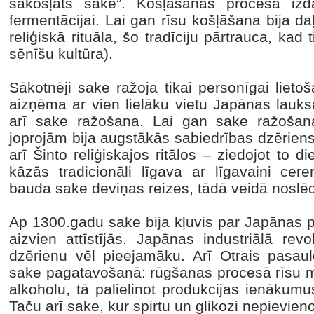
sakošļāts sake”. Košļāšanas procesā izd
fermentācijai. Lai gan rīsu košļāšana bija da
reliģiskā rituāla, šo tradīciju pārtrauca, kad
sēnīšu kultūra).
Sākotnēji sake ražoja tikai personīgai lieto
aizņēma ar vien lielāku vietu Japānas lauksa
arī sake ražošana. Lai gan sake ražošana
joprojām bija augstākās sabiedrības dzērien
arī Šinto reliģiskajos ritālos – ziedojot to d
kāzās tradicionāli līgava ar līgavaini c
bauda sake deviņas reizes, tādā veidā noslē
Ap 1300.gadu sake bija kļuvis par Japānas p
aizvien attīstījās. Japānas industriālā rev
dzērienu vēl pieejamāku. Arī Otrais pasau
sake pagatavošanā: rūgšanas procesā rīsu mis
alkoholu, tā palielinot produkcijas ienākumu
Taču arī sake, kur spirtu un glikozi nepievieno