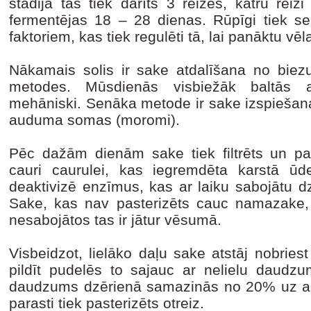
stadijā tas tiek darīts 3 reizes, katru rei
fermentējas 18 – 28 dienas. Rūpīgi tiek sek
faktoriem, kas tiek regulēti tā, lai panāktu v
Nākamais solis ir sake atdalīšana no biez
metodes. Mūsdienās visbiežāk baltās at
mehāniski. Senāka metode ir sake izspiešana
auduma somas (moromi).
Pēc dažām dienām sake tiek filtrēts un pas
cauri caurulei, kas iegremdēta karstā ūd
deaktivizē enzīmus, kas ar laiku sabojātu d
Sake, kas nav pasterizēts cauc namazake, t
nesabojātos tas ir jātur vēsumā.
Visbeidzot, lielāko daļu sake atstāj nobrie
pildīt pudelēs to sajauc ar nelielu daudzu
daudzums dzērienā samazinās no 20% uz apt
parasti tiek pasterizēts otreiz.