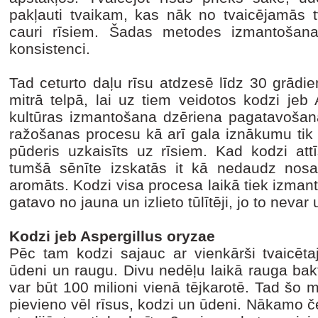
pakļauti tvaikam, kas nāk no tvaicējamās t
cauri rīsiem. Šadas metodes izmantošana 
konsistenci.
Tad ceturto daļu rīsu atdzesē līdz 30 grādi
mitrā telpā, lai uz tiem veidotos kodzi jeb
kultūras izmantošana dzēriena pagatavošanā
ražošanas procesu kā arī gala iznākumu tik 
pūderis uzkaisīts uz rīsiem. Kad kodzi attī
tumšā sēnīte izskatās it kā nedaudz nosarm
aromāts. Kodzi visa procesa laikā tiek izmanto
gatavo no jauna un izlieto tūlītēji, jo to nevar
Kodzi jeb Aspergillus oryzae
Pēc tam kodzi sajauc ar vienkārši tvaicēta
ūdeni un raugu. Divu nedēļu laikā rauga bakt
var būt 100 milioni vienā tējkarotē. Tad šo m
pievieno vēl rīsus, kodzi un ūdeni. Nākamo č