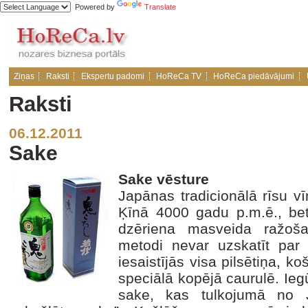
Powered by
Translate
Ziņas
Raksti
Ekspertu padomi
HoReCa TV
HoReCa piedāvājumi
Raksti
06.12.2011
Sake
Sake vēsture
Japānas tradicionālā rīsu 
Ķīnā 4000 gadu p.m.ē., bet
dzēriena masveida ražoša
metodi nevar uzskatīt par 
iesaistījās visa pilsētiņa, ko
speciālā kopējā caurulē. Ie
sake, kas tulkojumā no 