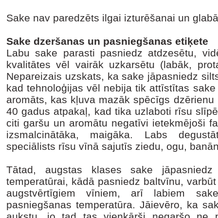
Sake nav paredzēts ilgai izturēšanai un glab
Sake dzeršanas un pasniegšanas etiķete
Labu sake parasti pasniedz atdzesētu, vidēj
kvalitātes vēl vairāk uzkarsētu (labāk, prot
Nepareizais uzskats, ka sake jāpasniedz silt
kad tehnoloģijas vēl nebija tik attīstītas sake
aromāts, kas kļuva mazāk spēcīgs dzērienu u
40 gadus atpakaļ, kad tika uzlaboti rīsu slī
citi garšu un aromātu negatīvi ietekmējoši f
izsmalcinātāka, maigāka. Labs degust
speciālists rīsu vīnā sajutīs ziedu, ogu, banā
Tātad, augstas klases sake jāpasniedz 
temperatūrai, kādā pasniedz baltvīnu, varbūt
augstvērtīgiem vīniem, arī labiem sa
pasniegšanas temperatūra. Jāievēro, ka sa
aukstu, jo tad tas vienkārši negaršo ne 