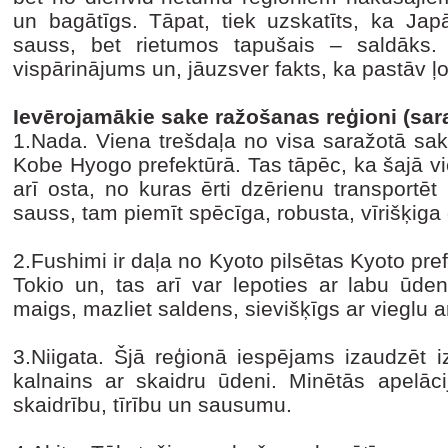
un bagātīgs. Tāpat, tiek uzskatīts, ka Jap
sauss, bet rietumos tapušais – saldāks. T
vispārinājums un, jāuzsver fakts, ka pastāv 
Ievērojamākie sake ražošanas reģioni (sara
1.Nada. Viena trešdaļa no visa saražotā sake
Kobe Hyogo prefektūrā. Tas tāpēc, ka šajā vi
arī osta, no kuras ērti dzērienu transportē
sauss, tam piemīt spēcīga, robusta, vīrišķiga
2.Fushimi ir daļa no Kyoto pilsētas Kyoto pref
Tokio un, tas arī var lepoties ar labu ūden
maigs, mazliet saldens, sievišķīgs ar vieglu 
3.Niigata. Šjā reģionā iespējams izaudzēt iz
kalnains ar skaidru ūdeni. Minētās apelāci
skaidrību, tīrību un sausumu.