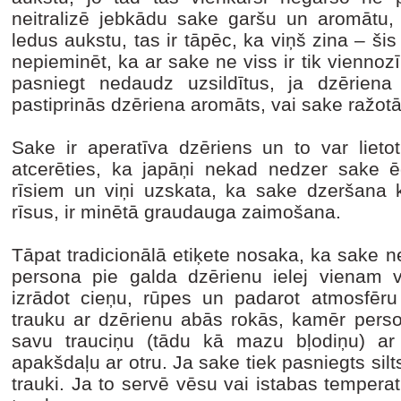
neitralizē jebkādu sake garšu un aromātu,
ledus aukstu, tas ir tāpēc, ka viņš zina – ši
nepieminēt, ka ar sake ne viss ir tik viennoz
pasniegt nedaudz uzsildītus, ja dzēriena
pastiprinās dzēriena aromāts, vai sake ražotāj
Sake ir aperatīva dzēriens un to var lietot
atcerēties, ka japāņi nekad nedzer sake ēd
rīsiem un viņi uzskata, ka sake dzeršana k
rīsus, ir minētā graudauga zaimošana.
Tāpat tradicionālā etiķete nosaka, ka sake n
persona pie galda dzērienu ielej vienam va
izrādot cieņu, rūpes un padarot atmosfēru
trauku ar dzērienu abās rokās, kamēr persona
savu trauciņu (tādu kā mazu bļodiņu) ar 
apakšdaļu ar otru. Ja sake tiek pasniegts silt
trauki. Ja to servē vēsu vai istabas tempera