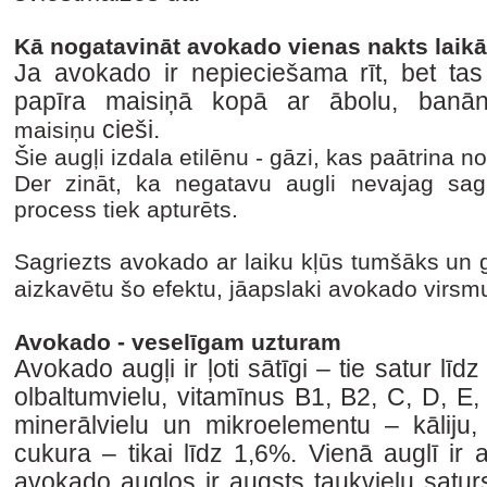
Kā nogatavināt avokado vienas nakts laikā
Ja
avokado ir nepieciešama rīt, bet tas i
papīra maisiņā kopā ar ābolu, ban
cieši.
maisiņu
Šie augļi izdala etilēnu - gāzi, kas paātrina 
Der zināt, ka negatavu augli nevajag sag
process tiek apturēts.
Sagriezts avokado ar laiku kļūs tumšāks un 
aizkavētu šo efektu, jāapslaki avokado virs
Avokado - veselīgam uzturam
Avokado augļi ir ļoti sātīgi – tie satur lī
olbaltumvielu, vitamīnus B1, B2, C, D, E,
minerālvielu un mikroelementu – kāliju
cukura – tikai līdz 1,6%. Vienā auglī ir
avokado augļos ir augsts taukvielu satur