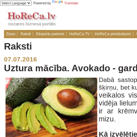
Powered by
Translate
Ziņas
Raksti
Ekspertu padomi
HoReCa TV
HoReCa piedāvājumi
Raksti
07.07.2016
Uztura mācība. Avokado - gard
Dabā sasto
šķirņu, bet k
veikalos vi
vidēja liel
ir ar krēm
mizu.
Kā izvēlēt