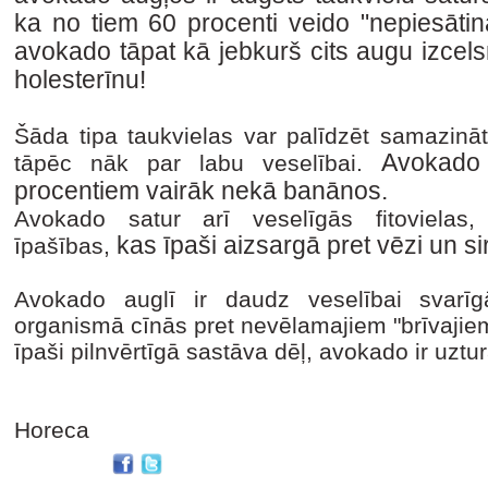
ka no tiem 60 procenti veido
"nepiesātin
avokado tāpat kā jebkurš cits augu izcel
holesterīnu!
Šāda tipa taukvielas var palīdzēt samazinā
Avokado a
tāpēc nāk par labu veselībai.
procentiem vairāk nekā banānos.
Avokado satur arī veselīgās fitovielas,
kas īpaši aizsargā pret vēzi un s
īpašības,
Avokado auglī ir daudz veselībai svarīgā
organismā cīnās pret nevēlamajiem "brīvajiem
īpaši pilnvērtīgā sastāva dēļ, avokado ir uztu
Horeca