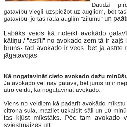
Daudzi pir
gatavību viegli uzspiežot uz augļiem, bet ta
un paāt
gatavību, jo tas rada auglim "zilumu"
Labāks veids kā noteikt avokādo gatavīb
kātiņu / "astīti" no
avokado zem tā ir zaļš l
brūns- tad avokado ir vecs, bet ja astīte n
jāgatavojas.
Kā nogatavināt cieto avokado dažu minūšu
Ja avokado vēl nav gatavs, bet jums to ir nepi
ātro veidu, kā nogatavināt avokado.
Viens no veidiem kā padarīt avokādo mīkstu ir
citrona sula, mazliet uzkaisīt sāli un 10 mi
tas kļūst mīkstāks. Pēc tam avokado va
sviestmaizes utt.