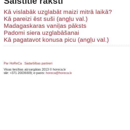
Saistītie raksti
Kā vislabāk uzglabāt maizi mitrā laikā?
Kā pareizi ēst suši (angļu val.)
Madagaskaras vaniļas pāksts
Padomi siera uzglabāšanai
Kā pagatavot konusa picu (angļu val.)
Par HoReCa
Sadarbības partneri
Visas tiesības aizsargātas 2013 © horeca.lv
tālr: +371 20039309; e-pasts:
horeca@horeca.lv