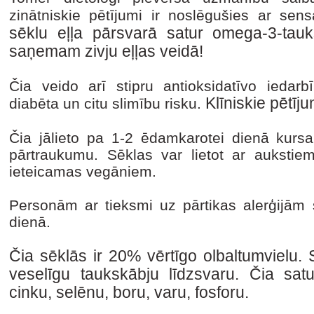
zinātniskie pētījumi ir noslēgušies ar sen
sēklu eļļa pārsvarā satur omega-3-tau
saņemam zivju eļļas veidā!
Čia veido arī stipru antioksidatīvo iedarb
Klīniskie pētīju
diabēta un citu slimību risku.
Čia jālieto pa 1-2 ēdamkarotei dienā kur
pārtraukumu. Sēklas var lietot ar aukstie
ieteicamas vegāniem.
Personām ar tieksmi uz pārtikas alerģijām s
dienā.
Čia sēklās ir 20% vērtīgo olbaltumvielu. S
veselīgu taukskābju līdzsvaru.
Čia satur
cinku, selēnu, boru, varu, fosforu.