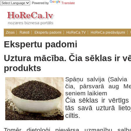
Powered by
Translate
Ziņas
Raksti
Ekspertu padomi
HoReCa TV
HoReCa piedāvājumi
Ekspertu padomi
Uztura mācība. Čia sēklas ir vē
produkts
Spāņu salvija (Salvia 
čia, pārsvarā aug Me
seniem laikiem
Čia sēklas ir vērtīgs
tās savā uzturā liet
ciltis.
Tomēr dietoloģi pievērsa uzmanību sal