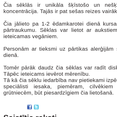
Čia sēklās ir unikāla šķīstošo un nešķī
koncentrācija. Tajās ir pat sešas reizes vairā
Čia jālieto pa 1-2 ēdamkarotei dienā kur
pārtraukumu. Sēklas var lietot ar aukstie
ieteicamas vegāniem.
Personām ar tieksmi uz pārtikas alerģijām s
dienā.
Tomēr pārāk daudz čia sēklas var radīt dis
Tāpēc ieteicams ievērot mērenību.
Tā kā čia sēklu iedarbība nav pietiekami izpēt
speciālisti iesaka, piemēram, cilvēkiem
grūtniecēm, būt piesardzīgiem čia lietošanā.