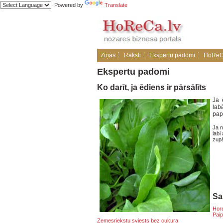
Powered by
Translate
Ziņas
Raksti
Ekspertu padomi
HoReC
Ekspertu padomi
Ko darīt, ja ēdiens ir pārsālīts
Ja 
labā
papi
Ja n
labi
zupā
Sai
Hore
Paip
Zemesriekstu sviests bez cukura