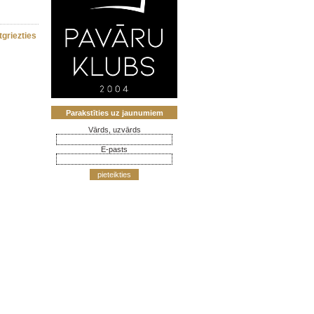
tgriezties
Parakstīties uz jaunumiem
Vārds, uzvārds
E-pasts
pieteikties