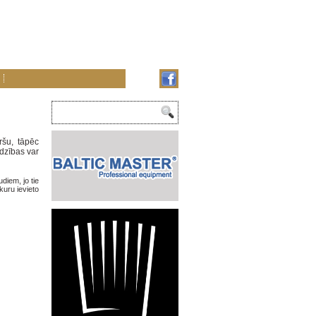
ršu, tāpēc
adzības var
diem, jo tie
kuru ievieto