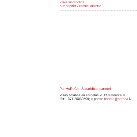
Zilais sierāboliņš
Kur nopirkt virtuves iekārtas?
Par HoReCa
Sadarbības partneri
Visas tiesības aizsargātas 2013 © horeca.lv
tālr: +371 20039309; e-pasts:
horeca@horeca.lv