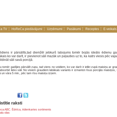
a TV
HoReCa piedāvājumi
Uzņēmumi
Pasākumi
Receptes
E-veikals
ēdiens ir pārsālīts,tad diemžēl jebkurš labojums tomēr bojās ideālo ēdienu ga
kais ko var darīt, ir pievienot sāli mazāk un paļauties uz to, ka katrs viesis pēc vaj
ldināt sāli savā porcijā.
u tomēr gadījies pārsālīt zupu, tad viens no veidiem, ko var darīt ir ielikt zupā maisiņu ar grau
 absorbē lieko sāli. No visiem graudiem labākais variants ir izmantot rīsus porcijās maisiņos, 
 un vāra 5 min., pēc tam rīsu maisiņu izņem.
stītie raksti
ca ABC. Ēdnīca, ēdienkartes sortiments
alu olas