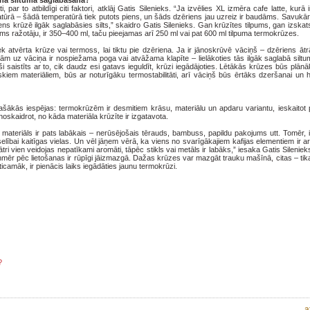
ena siltuma saglabāšanā?
par to atbildīgi citi faktori, atklāj Gatis Silenieks. “Ja izvēlies XL izmēra cafe latte, kurā i
ratūrā – šādā temperatūrā tiek putots piens, un šāds dzēriens jau uzreiz ir baudāms. Savukā
ens krūzē ilgāk saglabāsies silts,” skaidro Gatis Silenieks. Gan krūzītes tilpums, gan izska
ms ražotāju, ir 350–400 ml, taču pieejamas arī 250 ml vai pat 600 ml tilpuma termokrūzes.
ek atvērta krūze vai termoss, lai tiktu pie dzēriena. Ja ir jānoskrūvē vāciņš – dzēriens ātr
ām uz vāciņa ir nospiežama poga vai atvāžama klapīte – lielākoties tās ilgāk saglabā siltu
tieši saistīts ar to, cik daudz esi gatavs ieguldīt, krūzi iegādājoties. Lētākās krūzes būs plān
kiem materiāliem, būs ar noturīgāku termostabilitāti, arī vāciņš būs ērtāks dzeršanai un 
ašākās iespējas: termokrūzēm ir desmitiem krāsu, materiālu un apdaru variantu, ieskaitot 
oskaidrot, no kāda materiāla krūzīte ir izgatavota.
s materiāls ir pats labākais – nerūsējošais tērauds, bambuss, papildu pakojums utt. Tomēr, 
veselībai kaitīgas vielas. Un vēl jāņem vērā, ka viens no svarīgākajiem kafijas elementiem ir 
ri vien veidojas nepatīkami aromāti, tāpēc stikls vai metāls ir labāks,” iesaka Gatis Silenieks
enmēr pēc lietošanas ir rūpīgi jāizmazgā. Dažas krūzes var mazgāt trauku mašīnā, citas – tik
camāk, ir pienācis laiks iegādāties jaunu termokrūzi.
?
a