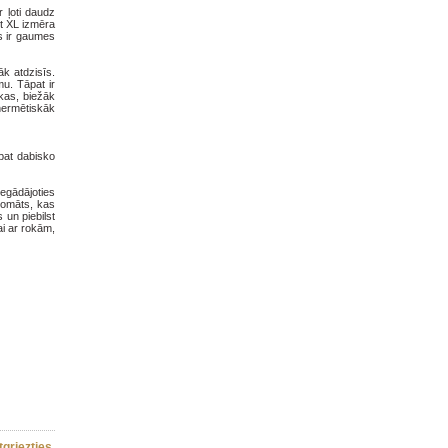
r ļoti daudz
rt XL izmēra
ts ir gaumes
āk atdzisīs.
mu. Tāpat ir
ākas, biežāk
hermētiskāk
pat dabisko
iegādājoties
aromāts, kas
 un piebilst
ai ar rokām,
tgriezties