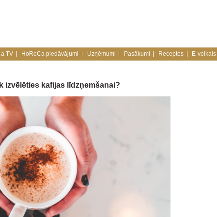
a TV
HoReCa piedāvājumi
Uzņēmumi
Pasākumi
Receptes
E-veikals
k izvēlēties kafijas līdzņemšanai?