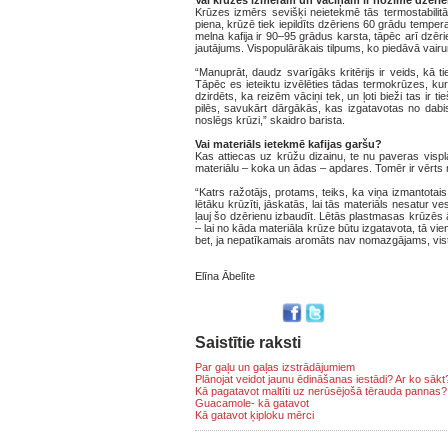
Vai krūzes izmēram un vāciņam ir nozīme dzēri
Krūzes izmērs sevišķi neietekmē tās termostabilitāti, 
piena, krūzē tiek iepildīts dzēriens 60 grādu tempe
melna kafija ir 90–95 grādus karsta, tāpēc arī dzēri
jautājums. Vispopulārākais tilpums, ko piedāvā vairu
“Manuprāt, daudz svarīgāks kritērijs ir veids, kā ti
Tāpēc es ieteiktu izvēlēties tādas termokrūzes, kur
dzirdēts, ka reizēm vāciņi tek, un ļoti bieži tas ir 
pilēs, savukārt dārgākās, kas izgatavotas no dabis
noslēgs krūzi,” skaidro barista.
Vai materiāls ietekmē kafijas garšu?
Kas attiecas uz krūžu dizainu, te nu paveras vispl
materiālu – koka un ādas – apdares. Tomēr ir vērts n
“Katrs ražotājs, protams, teiks, ka viņa izmantotai
lētāku krūzīti, jāskatās, lai tās materiāls nesatur 
ļauj šo dzērienu izbaudīt. Lētās plastmasas krūzēs āt
– lai no kāda materiāla krūze būtu izgatavota, tā vi
bet, ja nepatīkamais aromāts nav nomazgājams, visti
Elīna Ābelīte
Saistītie raksti
Par gaļu un gaļas izstrādājumiem
Plānojat veidot jaunu ēdināšanas iestādi? Ar ko sākt
Kā pagatavot maltīti uz nerūsējošā tērauda pannas?
Guacamole- kā gatavot
Kā gatavot ķiploku mērci