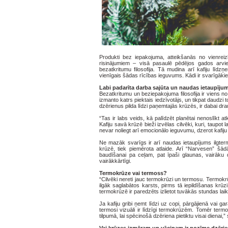
Produkti bez iepakojuma, atteikšanās no vienrei
risinājumiem – visā pasaulē pēdējos gados arvi
bezatkritumu filosofija. Tā mudina arī kafiju līdz
vienīgais šādas rīcības ieguvums. Kādi ir svarīgākie k
Labi padarīta darba sajūta un naudas ietaupīju
Bezatkritumu un beziepakojuma filosofija ir viens n
izmanto katrs piektais iedzīvotājs, un tikpat daudzi 
dzērienus pilda līdzi paņemtajās krūzēs, ir dabai dr
“Tas ir labs veids, kā palīdzēt planētai nenoslīkt a
Kafiju savā krūzē bieži izvēlas cilvēki, kuri, taupot
nevar noliegt arī emocionālo ieguvumu, dzerot kafiju
Ne mazāk svarīgs ir arī naudas ietaupījums ilgtermi
krūzē, tiek piemērota atlaide. Arī “Narvesen” šād
baudīšanai pa ceļam, pat īpaši glaunas, vairāku 
vairākkārtīgi.
Termokrūze vai termoss?
“Cilvēki nereti jauc termokrūzi un termosu. Termokr
ilgāk saglabātos karsts, pirms tā iepildīšanas krūzi
termokrūzē ir paredzēts izlietot tuvākās stundas laik
Ja kafiju gribi ņemt līdzi uz copi, pārgājienā vai 
termosi vizuāli ir līdzīgi termokrūzēm. Tomēr termos
tilpumā, lai spēcinošā dzēriena pietiktu visai dienai,