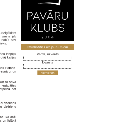
audzīgākiem
o waste jeb
s nebūt nav
nieks.
Parakstīties uz jaunumiem
šādu iespēju
Vārds, uzvārds
tāji kafijas
E-pasts
das rīcības.
ksesuāru, un
pieteikties
rkot to savā
 iegādāties
atpelna pat
Lai dzēriens
ies dzērienu
tas, ka daži
a un lielākā