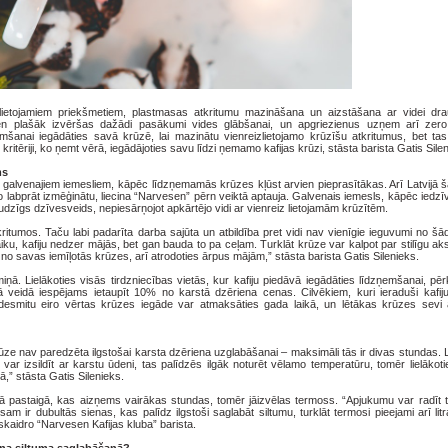
zlietojamiem priekšmetiem, plastmasas atkritumu mazināšana un aizstāšana ar videi dr
en plašāk izvēršas dažādi pasākumi vides glābšanai, un apgriezienus uzņem arī zer
ņemšanai iegādāties savā krūzē, lai mazinātu vienreizlietojamo krūzīšu atkritumus, bet ta
ritēriji, ko ņemt vērā, iegādājoties savu līdzi ņemamo kafijas krūzi, stāsta barista Gatis Sile
ms
o galvenajiem iemesliem, kāpēc līdzņemamās krūzes kļūst arvien pieprasītākas. Arī Latvijā 
to labprāt izmēģinātu, liecina “Narvesen” pērn veiktā aptauja. Galvenais iemesls, kāpēc iedzīvo
audzīgs dzīvesveids, nepiesārņojot apkārtējo vidi ar vienreiz lietojamām krūzītēm.
tkritumos. Taču labi padarīta darba sajūta un atbildība pret vidi nav vienīgie ieguvumi no šā
 laiku, kafiju nedzer mājās, bet gan bauda to pa ceļam. Turklāt krūze var kalpot par stilīgu a
 no savas iemīļotās krūzes, arī atrodoties ārpus mājām,” stāsta barista Gatis Silenieks.
ņā. Lielākoties visās tirdzniecības vietās, kur kafiju piedāvā iegādāties līdzņemšanai, pē
ā veidā iespējams ietaupīt 10% no karstā dzēriena cenas. Cilvēkiem, kuri ieraduši kafiju
desmitu eiro vērtas krūzes iegāde var atmaksāties gada laikā, un lētākas krūzes sevi 
ūze nav paredzēta ilgstošai karsta dzēriena uzglabāšanai – maksimāli tās ir divas stundas. 
 var izsildīt ar karstu ūdeni, tas palīdzēs ilgāk noturēt vēlamo temperatūru, tomēr lielākot
ā,” stāsta Gatis Silenieks.
garā pastaigā, kas aizņems vairākas stundas, tomēr jāizvēlas termoss. “Apjukumu var radīt 
am ir dubultās sienas, kas palīdz ilgstoši saglabāt siltumu, turklāt termosi pieejami arī litr
” skaidro “Narvesen Kafijas kluba” barista.