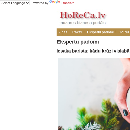
Powered by
Translate
Ziņas
Raksti
Ekspertu padomi
HoReC
Ekspertu padomi
Iesaka barista: kādu krūzi vislabā