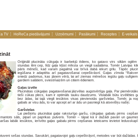
a TV
HoReCa piedāvājumi
Uzņēmumi
Pasākumi
Receptes
E-veikals
zināt
Oriģināli plucināta cūkgaļa ir barbekjū ēdiens, ko gatavo virs siltām oglēm
stundas lēni cep, līdz gaļa kļūst mīksta un viegli sadalāma. Tomēr Latvijas klim
pāris mēneši, kad varam pagalmā vai brīvā dabā iekurt grilu. Tāpēc pluci
iegūšana ir adaptēta arī pagatavošanai cepeškrāsnī. Gaļas zīmola “Rakver
sniedz padomus, kas jāņem vērā, lai arī ziemas mēnešos iegūtu gaļu sulīgiem
gardiem salātiem, sviestmaizēm un citiem ēdieniem.
Gaļas izvēle
Plucinātas cūkgaļas pagatavošanai jāizvēlas augstvērtīga gaļa. Par piemērotāko
tieši cūkas plecs, kam ir optimāls tauku daudzums. Vislabāk būtu izvēlēties g
bez ādas, lai tajā viegli iesūktos visas pievienotās garšvielas. Tomēr, ja nop
gabals ar visu ādu, to var apcept arī ar ādu un pasniegt kā atsevišķu našķi.
Garšvielas
Lai piešķirtu plucinātai gaļai raksturīgo garšu, cūkgaļas gabalu pirms cepšan
zmantots sāls, pipari un paprikas pulveris. Tomēr – tāpat kā ir dažādi pavāri un gaumes
 garšas labāk iesūktos, ierīvēto gaļas gabalu pirms cepšanas ieteicams ievietot ledusskap
s aptuveni sešas stundas. Savukārt, pagatavojot gaļu cepeškrāsnī, metodes var būt dažādas. I