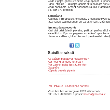
veids ir gaļas gabalu vispirms viegli apcept uz pann
ūdeni, etiķi utt. – lai gaļas gabals tiktu nosegts a
viegli sadalāma. Krāsnī cepšanas ilgums ir aptuven
140 līdz 170 grādiem.
Sadalīšana
Kad gaļa ir izcepusies, to sadala, izmantojot divas 
jāuzmanās gaļu nesadalīt arī pārāk smalki. Daži liel
Izmantošana receptēs
Kad visi priekšdarbi paveikti, palikusi patīkamākā
atsevišķi, sulīgu un pagatavotu krāsnī, gan izmant
pievienot salātiem, kā arī iemaisīt pastā –atliek vien 
Saistītie raksti
Kā pašiem pagatavot makaronus?
Kur nopirkt virtuves iekārtas?
Par gaļu un gaļas izstrādājumiem
Gaspačo
Kūpināti veselie pipariņi
Par HoReCa
Sadarbības partneri
Visas tiesības aizsargātas 2013 © horeca.lv
tālr: +371 20039309; e-pasts:
horeca@horeca.lv