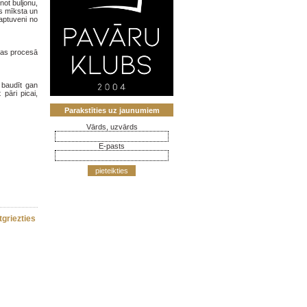
not buljonu,
es mīksta un
aptuveni no
anas procesā
 baudīt gan
pāri picai,
Parakstīties uz jaunumiem
Vārds, uzvārds
E-pasts
pieteikties
tgriezties