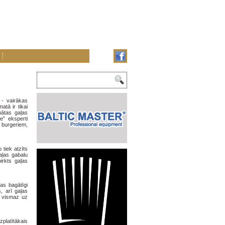
 - vairākas
atā ir tikai
nātas gaļas
e” eksperti
 burgeriem,
 tiek atzīts
aļas gabalu
irkts gaļas
as bagātīgi
, arī gaļas
ī vismaz uz
zplatītākais