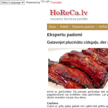
Powered by
Translate
Ziņas
Raksti
Ekspertu padomi
HoReC
Ekspertu padomi
Gatavojot plucinātu cūkgaļu, der 
ierīvē ar garšvielām. Kā pamata garšvielas tiek i
pagatavošanā var izvēlēties citas garšvielas. Lai
divām stundām vai pat visu dienu.
Cepšana
Cepot uz grila, gaļas gabals virs oglēm tiek grilēt