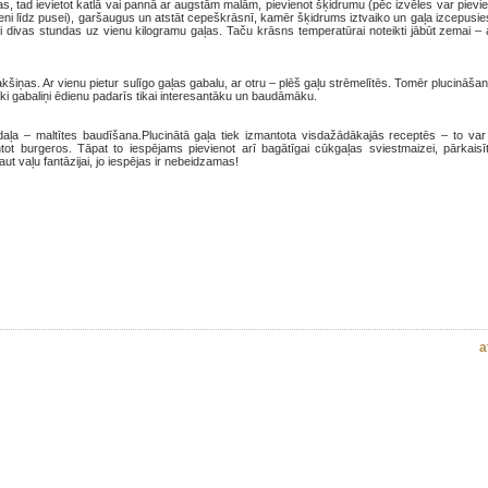
as, tad ievietot katlā vai pannā ar augstām malām, pievienot šķidrumu (pēc izvēles var pievie
ptuveni līdz pusei), garšaugus un atstāt cepeškrāsnī, kamēr šķidrums iztvaiko un gaļa izcepusi
i divas stundas uz vienu kilogramu gaļas. Taču krāsns temperatūrai noteikti jābūt zemai – 
dakšiņas. Ar vienu pietur sulīgo gaļas gabalu, ar otru – plēš gaļu strēmelītēs. Tomēr plucināš
āki gabaliņi ēdienu padarīs tikai interesantāku un baudāmāku.
 daļa – maltītes baudīšana.Plucinātā gaļa tiek izmantota visdažādākajās receptēs – to var
ot burgeros. Tāpat to iespējams pievienot arī bagātīgai cūkgaļas sviestmaizei, pārkaisīt 
ļaut vaļu fantāzijai, jo iespējas ir nebeidzamas!
a