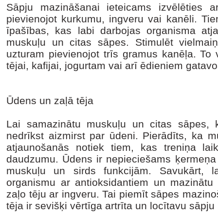
Sāpju mazināšanai ieteicams izvēlēties a
pievienojot kurkumu, ingveru vai kanēli. Ti
īpašības, kas labi darbojas organisma at
muskuļu un citas sāpes. Stimulēt vielmai
uzturam pievienojot trīs gramus kanēļa. To v
tējai, kafijai, jogurtam vai arī ēdieniem gatav
Ūdens un zaļā tēja
Lai samazinātu muskuļu un citas sāpes, 
nedrīkst aizmirst par ūdeni. Pierādīts, ka
atjaunošanās notiek tiem, kas treniņa la
daudzumu. Ūdens ir nepieciešams ķermeņa t
muskuļu un sirds funkcijām. Savukārt, la
organismu ar antioksidantiem un mazinātu s
zaļo tēju ar ingveru. Tai piemīt sāpes mazin
tēja ir sevišķi vērtīga artrīta un locītavu sāp