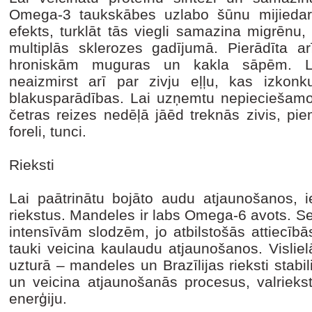
Omega-3 taukskābes uzlabo šūnu mijiedar
efekts, turklāt tās viegli samazina migrēnu,
multiplās sklerozes gadījumā. Pierādīta 
hroniskām muguras un kakla sāpēm. LI
neaizmirst arī par zivju eļļu, kas izkon
blakusparādības. Lai uzņemtu nepieciešam
četras reizes nedēļā jāēd treknās zivis, pie
foreli, tunci.
Rieksti
Lai paātrinātu bojāto audu atjaunošanos, 
riekstus. Mandeles ir labs Omega-6 avots. Sevi
intensīvām slodzēm, jo atbilstošās attiec
tauki veicina kaulaudu atjaunošanos. Vislie
uzturā – mandeles un Brazīlijas rieksti stab
un veicina atjaunošanās procesus, valrieks
enerģiju.