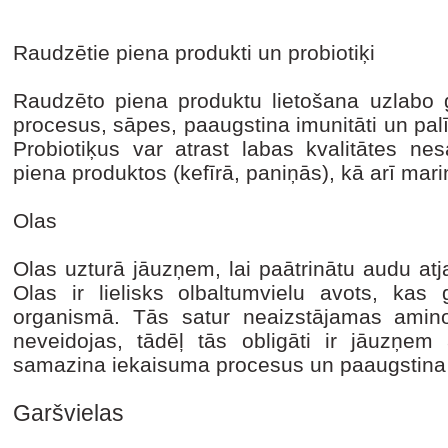
Raudzētie piena produkti un probiotiķi
Raudzēto piena produktu lietošana uzlabo
procesus, sāpes, paaugstina imunitāti un pal
Probiotiķus var atrast labas kvalitātes nes
piena produktos (kefīrā, paniņās), kā arī ma
Olas
Olas uzturā jāuzņem, lai paātrinātu audu atj
Olas ir lielisks olbaltumvielu avots, kas 
organismā. Tās satur neaizstājamas amin
neveidojas, tādēļ tās obligāti ir jāuzņem 
samazina iekaisuma procesus un paaugstina 
Garšvielas