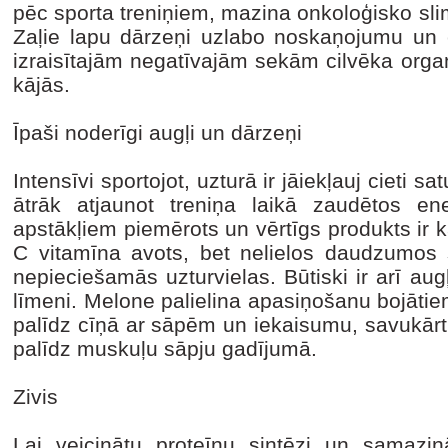
pēc sporta treniņiem, mazina onkoloģisko sli
Zaļie lapu dārzeņi uzlabo noskaņojumu un 
izraisītajām negatīvajām sekām cilvēka org
kājās.
Īpaši noderīgi augļi un dārzeņi
Intensīvi sportojot, uzturā ir jāiekļauj cieti 
ātrāk atjaunot treniņa laikā zaudētos en
apstākļiem piemērots un vērtīgs produkts ir ka
C vitamīna avots, bet nelielos daudzumos s
nepieciešamās uzturvielas. Būtiski ir arī aug
līmeni. Melone palielina apasiņošanu bojāti
palīdz cīņā ar sāpēm un iekaisumu, savukārt b
palīdz muskuļu sāpju gadījumā.
Zivis
Lai veicinātu proteīnu sintēzi un samazinā