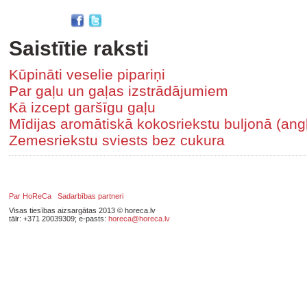
Saistītie raksti
Kūpināti veselie pipariņi
Par gaļu un gaļas izstrādājumiem
Kā izcept garšīgu gaļu
Mīdijas aromātiskā kokosriekstu buljonā (angļ
Zemesriekstu sviests bez cukura
Par HoReCa
Sadarbības partneri
Visas tiesības aizsargātas 2013 © horeca.lv
tālr: +371 20039309; e-pasts:
horeca@horeca.lv