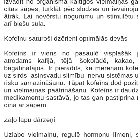
izvadīt no organisma kaitīgos vielmaiņas g
citas sāpes, turklāt pēc slodzes un ievaino
ātrāk. Lai novērstu nogurumu un stimulētu 
arī biešu sula.
Kofeīnu saturoši dzērieni optimālās devās
Kofeīns ir viens no pasaulē visplašāk pi
atrodams kafijā, tējā, šokolādē, kakao
bagātinātājos. Ir pierādīts, ka mērenām kof
uz sirds, asinsvadu slimību, nervu sistēmas 
risku samazināšanu. Tāpat kofeīns dod pozit
un vielmaiņas paātrināšanu. Kofeīns ir dau
medikamentu sastāvā, jo tas gan pastiprina
cīņā ar sāpēm.
Zaļo lapu dārzeņi
Uzlabo vielmaiņu, regulē hormonu līmeni,