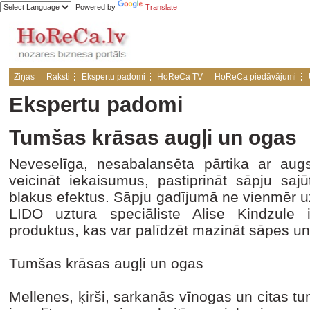
Powered by
Translate
Ziņas
Raksti
Ekspertu padomi
HoReCa TV
HoReCa piedāvājumi
Ekspertu padomi
Tumšas krāsas augļi un ogas
Neveselīga, nesabalansēta pārtika ar aug
veicināt iekaisumus, pastiprināt sāpju sajū
blakus efektus. Sāpju gadījumā ne vienmēr u
LIDO uztura speciāliste Alise Kindzule 
produktus, kas var palīdzēt mazināt sāpes un 
Tumšas krāsas augļi un ogas
Mellenes, ķirši, sarkanās vīnogas un citas t