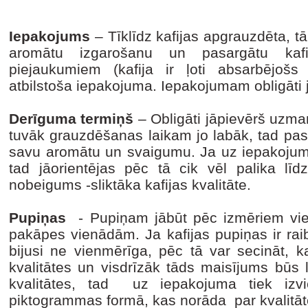
Iepakojums
– Tīklīdz kafijas apgrauzdēta, tā
aromātu izgarošanu un pasargātu kaf
piejaukumiem (kafija ir ļoti absarbējošs 
atbilstoša iepakojuma. Iepakojumam obligāti
Derīguma termiņš
– Obligāti jāpievērš uzman
tuvāk grauzdēšanas laikam jo labāk, tad past
savu aromātu un svaigumu. Ja uz iepakojuma
tad jāorientējas pēc tā cik vēl palika l
nobeigums -sliktāka kafijas kvalitāte.
Pupiņas
- Pupiņam jābūt pēc izmēriem vi
pakāpes vienādām. Ja kafijas pupiņas ir ra
bijusi ne vienmērīga, pēc tā var secināt, k
kvalitātes un visdrīzāk tāds maisījums būs l
kvalitātes, tad uz iepakojuma tiek izvi
piktogrammas formā, kas norāda par kvalitā