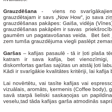
Grauzdēšana
- viens no svarīgākajie
grauzdētajam ir savs „Now How”, jo sava ziņā
grauzdēšanas pakāpes: Gaiša, vidēja (Vīnes),
grauzdēšanas pakāpēm ir savas priekšrocība
gaumēm un pagatavošanas veida. Bet šeit j
zem tumša grauzdējuma viegli paslēpt zemas
Garšas
– kafijas pasaulē - tā ir ļoti plaša tēm
katram ir sava kafija, bet vienozīmigi, 
diskomfortas garšas sajūtas un atstāj ļoti lab
Kādi ir svarīgākie kvalitātes kritēriji, lai kafij
Lai novērtētu, vai tasīte kafijas vai espresso 
vizuālais, aromāts, ķermenis (Coffee body), gar
savā starpā lieliski saskaņojas un papildin
veselu,tad tāda kafijas garša atmodinās saprāt