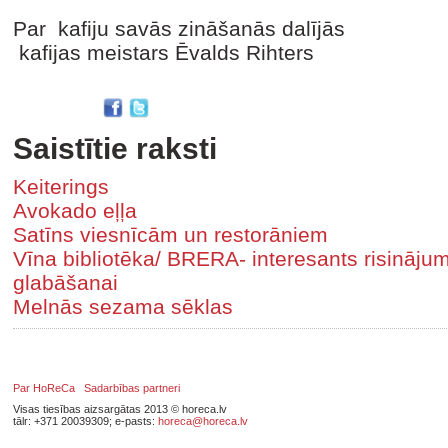
Par kafiju savās zināšanās dalījās
kafijas meistars Ēvalds Rihters
Saistītie raksti
Keiterings
Avokado eļļa
Satīns viesnīcām un restorāniem
Vīna bibliotēka/ BRERA- interesants risinājum
glabāšanai
Melnās sezama sēklas
Par HoReCa
Sadarbības partneri
Visas tiesības aizsargātas 2013 © horeca.lv
tālr: +371 20039309; e-pasts:
horeca@horeca.lv