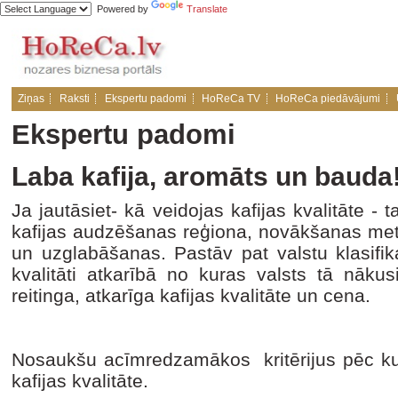
Powered by
Translate
Ziņas
Raksti
Ekspertu padomi
HoReCa TV
HoReCa piedāvājumi
Ekspertu padomi
Laba kafija, aromāts un bauda
Ja jautāsiet- kā veidojas kafijas kvalitāte 
kafijas audzēšanas reģiona, novākšanas met
un uzglabāšanas. Pastāv pat valstu klasifika
kvalitāti atkarībā no kuras valsts tā nākus
reitinga, atkarīga kafijas kvalitāte un cena.
Nosaukšu acīmredzamākos kritērijus pēc kur
kafijas kvalitāte.