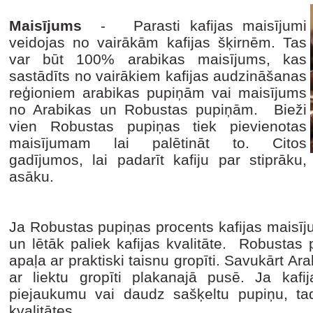
Maisījums
- Parasti kafijas maisījumi
veidojas no vairākām kafijas šķirnēm. Tas
var būt 100% arabikas maisījums, kas
sastādīts no vairākiem kafijas audzināšanas
reģioniem arabikas pupiņām vai maisījums
no Arabikas un Robustas pupiņām. Bieži
vien Robustas pupiņas tiek pievienotas
maisījumam lai palētināt to. Citos
gadījumos, lai padarīt kafiju par stiprāku,
asāku.
Ja Robustas pupiņas procents kafijas maisījumā
un lētāk paliek kafijas kvalitāte. Robustas p
apaļa ar praktiski taisnu gropīti. Savukārt Ar
ar liektu gropīti plakanajā pusē. Ja ka
piejaukumu vai daudz sašķeltu pupiņu, ta
kvalitātes.