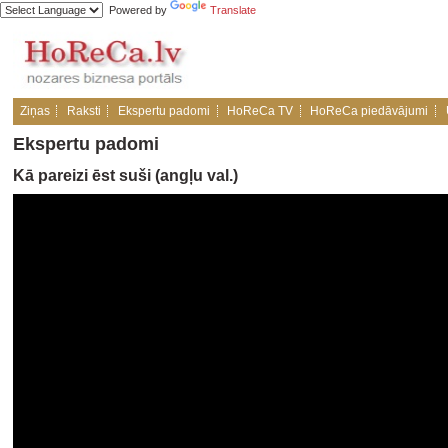
Powered by
Translate
Ziņas
Raksti
Ekspertu padomi
HoReCa TV
HoReCa piedāvājumi
Ekspertu padomi
Kā pareizi ēst suši (angļu val.)