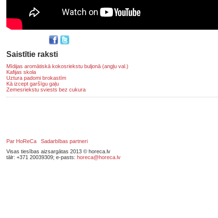
Saistītie raksti
Mīdijas aromātiskā kokosriekstu buljonā (angļu val.)
Kafijas skola
Uztura padomi brokastīm
Kā izcept garšīgu gaļu
Zemesriekstu sviests bez cukura
Par HoReCa
Sadarbības partneri
Visas tiesības aizsargātas 2013 © horeca.lv
tālr: +371 20039309; e-pasts:
horeca@horeca.lv