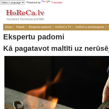
Powered by
Translate
Ziņas
Raksti
Ekspertu padomi
HoReCa TV
HoReCa piedāvājumi
Ekspertu padomi
Kā pagatavot maltīti uz nerūs