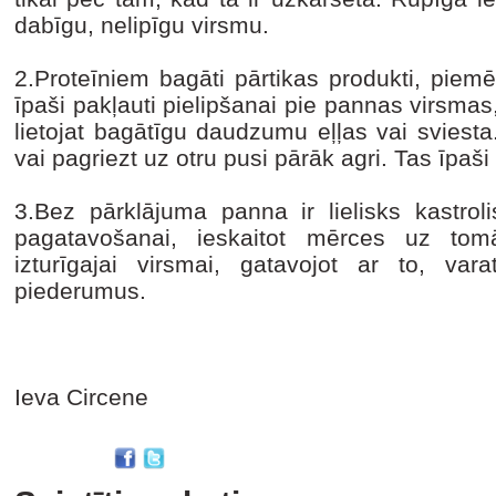
dabīgu, nelipīgu virsmu.
2.Proteīniem bagāti pārtikas produkti, piemēr
īpaši pakļauti pielipšanai pie pannas virsmas,
lietojat bagātīgu daudzumu eļļas vai sviest
vai pagriezt uz otru pusi pārāk agri. Tas īpaši 
3.Bez pārklājuma panna ir lielisks kastrol
pagatavošanai, ieskaitot mērces uz tom
izturīgajai virsmai, gatavojot ar to, var
piederumus.
Ieva Circene