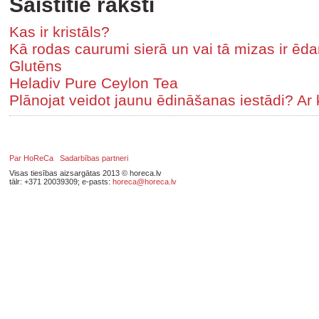
Saistītie raksti
Kas ir kristāls?
Kā rodas caurumi sierā un vai tā mizas ir ēd
Glutēns
Heladiv Pure Ceylon Tea
Plānojat veidot jaunu ēdināšanas iestādi? Ar 
Par HoReCa
Sadarbības partneri
Visas tiesības aizsargātas 2013 © horeca.lv
tālr: +371 20039309; e-pasts:
horeca@horeca.lv