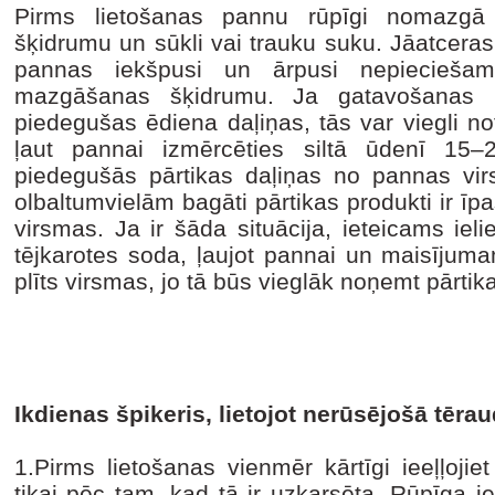
Pirms lietošanas pannu rūpīgi nomazgā
šķidrumu un sūkli vai trauku suku. Jāatceras
pannas iekšpusi un ārpusi nepieciešam
mazgāšanas šķidrumu. Ja gatavošanas 
piedegušas ēdiena daļiņas, tās var viegli notī
ļaut pannai izmērcēties siltā ūdenī 15–
piedegušās pārtikas daļiņas no pannas vir
olbaltumvielām bagāti pārtikas produkti ir īpa
virsmas. Ja ir šāda situācija, ieteicams iel
tējkarotes soda, ļaujot pannai un maisījumam
plīts virsmas, jo tā būs vieglāk noņemt pārtik
Ikdienas špikeris, lietojot nerūsējošā tēr
1.Pirms lietošanas vienmēr kārtīgi ieeļļoji
tikai pēc tam, kad tā ir uzkarsēta. Rūpīga 