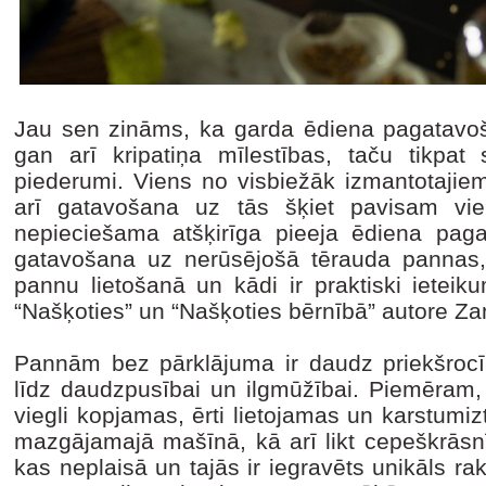
Jau sen zināms, ka garda ēdiena pagatavoš
gan arī kripatiņa mīlestības, taču tikpat sv
piederumi. Viens no visbiežāk izmantotajiem 
arī gatavošana uz tās šķiet pavisam v
nepieciešama atšķirīga pieeja ēdiena pag
gatavošana uz nerūsējošā tērauda pannas,
pannu lietošanā un kādi ir praktiski ieteik
“Našķoties” un “Našķoties bērnībā” autore Z
Pannām bez pārklājuma ir daudz priekšroc
līdz daudzpusībai un ilgmūžībai. Piemēram, 
viegli kopjamas, ērti lietojamas un karstumi
mazgājamajā mašīnā, kā arī likt cepeškrāsnī
kas neplaisā un tajās ir iegravēts unikāls rak