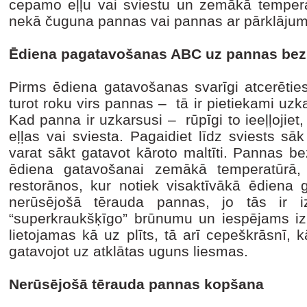
cepamo eļļu vai sviestu un zemākā tempera
nekā čuguna pannas vai pannas ar pārklāju
Ēdiena pagatavošanas ABC uz pannas bez
Pirms ēdiena gatavošanas svarīgi atcerēties
turot roku virs pannas – tā ir pietiekami uzka
Kad panna ir uzkarsusi – rūpīgi to ieeļļoji
eļļas vai sviesta. Pagaidiet līdz sviests sā
varat sākt gatavot kāroto maltīti. Pannas be
ēdiena gatavošanai zemākā temperatūrā, 
restorānos, kur notiek visaktīvākā ēdiena g
nerūsējošā tērauda pannas, jo tās ir iz
“superkraukšķīgo” brūnumu un iespējams i
lietojamas kā uz plīts, tā arī cepeškrāsnī, 
gatavojot uz atklātas uguns liesmas.
Nerūsējošā tērauda pannas kopšana