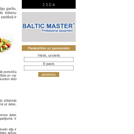
īgu garšu,
to ēdienu
 sastāvā ir
Parakstīties uz jaunumiem
Vārds, uzvārds
E-pasts
āli pretvēža
pieteikties
lībai un var
kuriem tieši
z izlīdzināt
umā uz ādas,
eicina ādas
adījumā. Ir
kado eļļa ir
ēties tiešos