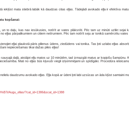
o tā iekļūst mata stiebrā labāk kā daudzas citas eļļas. Tādejādi avokado eļļa ir efektīva ma
matu kopšanai:
n to daļu, kas nav iesūkusies, notīrīt ar vates plāksnīti. Pēc tam uz minūti uzlikt sejai 
 seju no eļļas pārpalikumiem un citiem netīrumiem. Pēc tam notīrīt seju ar tonikā samērcētu vates 
enojiet eļļai plaukstā pāris pilienus ūdens, ziedūdens vai tonika. Tas ļoti uzlabo eļļas abso
āšani nepieciešamas tikai dažas piles eļļas!
sausajā daļā, atstājot eļļu matos uz 10 minūtēm, tad izmazgāt matus ar kopjošu šampūnu. Ko
pieciešamība. Mati no eļļas būs kļuvuši viegli izķemmējami un spīdīgāki. Procedūra ieteicam
 nelielu daudzumu avokado eļļas. Eļļa kopā ar ūdeni ļoti labi uzsūcas un āda kļūst samtaini ma
%C4%B7i/Augu_ellas/?cat_id=1386&scat_id=1388