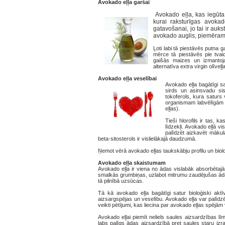
Avokado eļļa garšai
Avokado eļļa, kas iegūta
kurai raksturīgas avoka
gatavošanai, jo tai ir auk
avokado auglis, piemēram
Ļoti labi tā piestāvēs putna 
mērce tā piestāvēs pie tvaic
gaišās maizes un izmantoja
alternatīva extra virgin olīveļļ
Avokado eļļa veselībai
Avokado eļļa bagātīgi s
sirds un asinsvadu sis
tokoferols, kura saturs
organismam labvēlīgām ī
eļļas).
Tieši hlorofils ir tas, 
līdzekļi. Avokado eļļā vi
palīdzēt aizkavēt mākula
beta-sitosterols ir vislielākajā daudzumā.
Ņemot vērā avokado eļļas taukskābju profilu un bioloģ
Avokado eļļa skaistumam
Avokado eļļa ir viena no ādas vislabāk absorbētajām 
smalkās grumbiņas, uzlabot mitrumu zaudējušas ādas 
tā pilnībā uzsūcas.
Tā kā avokado eļļa bagātīgi satur bioloģiski aktī
aizsargspējas un veselību. Avokado eļļa var palīd
veikti pētījumi, kas liecina par avokado eļļas spē
Avokado eļļai piemīt neliels saules aizsardzības lī
labs palīgs ādas aizsardzībā pret saules staru izr