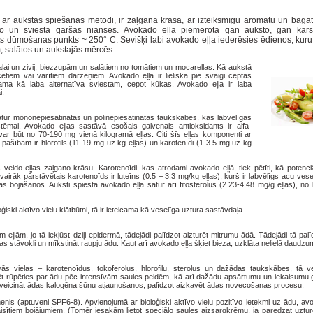
 ar aukstās spiešanas metodi, ir zaļganā krāsā, ar izteiksmīgu aromātu un bagāt
do un sviesta garšas nianses. Avokado eļļa piemērota gan auksto, gan kars
sts dūmošanas punkts ~ 250° C. Sevišķi labi avokado eļļa iederēsies ēdienos, kuru
, salātos un aukstajās mērcēs.
gaļai un zivij, biezzupām un salātiem no tomātiem un mocarellas. Kā aukstā
ētiem vai vārītiem dārzeņiem. Avokado eļļa ir lieliska pie svaigi ceptas
ma kā laba alternatīva sviestam, cepot kūkas. Avokado eļļa ir laba
ai.
atur mononepiesātinātās un polinepiesātinātās taukskābes, kas labvēlīgas
tēmai. Avokado eļļas sastāvā esošais galvenais antioksidants ir alfa-
 var būt no 70-190 mg vienā kilogramā eļļas. Citi šīs eļļas komponenti ar
pašībām ir hlorofils (11-19 mg uz kg eļļas) un karotenīdi (1-3.5 mg uz kg
kas veido eļļas zaļgano krāsu. Karotenoīdi, kas atrodami avokado eļļā, tiek pētīti, kā potenci
svairāk pārstāvētais karotenoīds ir luteīns (0.5 – 3.3 mg/kg eļļas), kurš ir labvēlīgs acu vese
s bojāšanos. Auksti spiesta avokado eļļa satur arī fitosterolus (2.23-4.48 mg/g eļļas), no 
iski aktīvo vielu klātbūtni, tā ir ieteicama kā veselīga uztura sastāvdaļa.
eļļām, jo tā iekļūst dziļi epidermā, tādejādi palīdzot aizturēt mitrumu ādā. Tādejādi tā palīd
stāvokli un mīkstināt raupju ādu. Kaut arī avokado eļļa šķiet bieza, uzklāta nelielā daudz
vās vielas – karotenoīdus, tokoferolus, hlorofilu, sterolus un dažādas taukskābes, tā v
zēt rūpēties par ādu pēc intensīvām saules peldēm, kā arī dažādu apsārtumu un iekaisumu g
jām veicināt ādas kalogēna šūnu atjaunošanos, palīdzot aizkavēt ādas novecošanas procesu.
menis (aptuveni SPF6-8). Apvienojumā ar bioloģiski aktīvo vielu pozitīvo ietekmi uz ādu, avo
aisītiem bojājumiem. (Tomēr iesakām lietot speciālo saules aizsargkrēmu, ja paredzat uztur