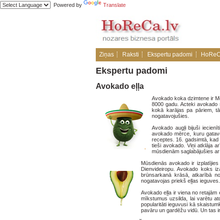
Powered by
Translate
Ziņas
Raksti
Ekspertu padomi
HoReC
Ekspertu padomi
Avokado eļļa
Avokado koka dzimtene ir Me
8000 gadu. Acteki avokado
kokā karājas pa pāriem, tād
nogatavojušies.
Avokado augļi bijuši iecienī
avokado mērce, kuru gatav
receptes. 16. gadsimtā, kad 
tieši avokado. Viņi atklāja 
mūsdienām saglabājušies ar a
Mūsdienās avokado ir izplatījies
Dienvideiropu. Avokado koks i
brūnsarkanā krāsā, atkarībā no 
nogatavojas priekš eļļas ieguves
Avokado eļļa ir viena no retajām
mīkstumus uzsilda, lai varētu atd
popularitāti ieguvusi kā skaistu
pavāru un gardēžu vidū. Un tas ir t