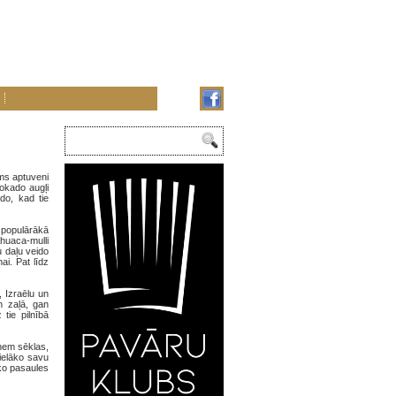
ms aptuveni
okado augļi
do, kad tie
ispopulārākā
huaca-mulli
u daļu veido
ai. Pat līdz
, Izraēlu un
n zaļā, gan
tie pilnībā
ņem sēklas,
lielāko savu
āko pasaules