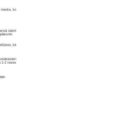
tu maska, ko
karstā ūdenī
plāksnīti.
rbēšanos, kā
ndicionieri
a 1-2 reizes
iga.