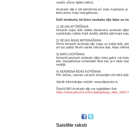
saules staros ilgāku laiku!).
Avokado eļļa ir ļoti piemērota arī matu kopšanai, j
lietot pirms matu mazgāšanas.
Daži ieteikumi, kā lietot avokado eļļu ādas un 
1)
SEJAS ATTĪRĪŠANA
Iemasēt sejas ādā nelielu daudzumu avokado eļļas, u
samitrinātu nelielu frotē dvielīti, pilnībā atbrīvojot
2)
SEJAS ĀDAS MITRINĀŠANA
Pirms iemasēt avokado eļļu sejas un kakla ādā, pievi
arī tas palīdz fiksēt vairāk mitruma ādā. Ādas mitrin
3)
MATU KOPŠANA
Iemasēt pavisam nedaudz eļļas matu galos vai matu 
pēc mazgāšanas izmantojiet tikai tad, ja ir tāda ne
nedēļā.
4)
ĶERMEŅA ĀDAS KOPŠANAI
Pēc dušas, vannas vai pirts iemasējiet vēl mitrā ādā
Vairāk informācijas meklēt: www.ellaskoks.lv
Šobrīd BIO Avokado eļļu var iegādāties šeit:
https://www.pirkums.lv/lv/catalog/Augu_ellas_eti
Saistītie raksti