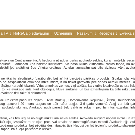
a TV
HoReCa piedāvājumi
Uzņēmumi
Pasākumi
Receptes
E-veikals
ksika un Centrālamerika. Arheologi ir atraduši fosilas avokado sēklas, kurām noteikts vecu
 saukuši – ahuacatl, kas nozīmē
sēklinieks
. Šis nosaukums visticamāk radies tāpēc, ka av
ejādi ļoti atgādinot šos vīriešu orgānus. Acteku jaunavām pat bijis aizliegts vākt avoka
ti ne tikai to afrodiziako īpašību dēļ, bet arī kā barojošs pārtikas produkts. Guakamola, v
o no saspaidītiem avokado mīksumiem, it kā tiekot gatavota pēc senas Acteku mērces a
Spāņu karavīri iekaroja Vidusamerikas zemes, viņi atklāja, ka vietējo iedzīvotāju uztura liel
arī to, ka avokado sula, kad oksidējās, kļuva sarkana, un bija izmantojama kā tinte rakstīšan
vokado tinti rakstīti dokumenti.
 arī uz citām pasaules daļām – ASV, Brazīliju, Domenikānas Republiku, Āfriku, Jaunzēlandi
zaug aptuveni 20 metru augsts un sāk ražot augļus 3-6 gadu vecumā. Augļi var būt ga
avokado šķirnes. Avokado augļi parasti tiek vākti ar rokām, pēc tam tos uzglabā, līdz 
.
 eļļām, kas tiek iegūta no augļa mīkstuma nevis sēklas. Avokado augļiem noņem mizas un iz
alīt eļļu, izspiežot to ar eļļas presi vai atdalot ar centrifugēšanas metodi. Avokado eļļa vis
mkopšanas produkts, bet pēdējās desmitgadēs tā ir kļuvusi par ļoti iecienītu produktu slaven
āpēc, ka šī eļļa patiešām ir lieliska!