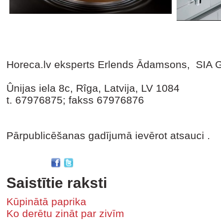
Horeca.lv eksperts Erlends Ādamsons, SI
Ûnijas iela 8c, Rîga, Latvija, LV 1084
t. 67976875; fakss 67976876
Pārpublicēšanas gadījumā ievērot atsauci .
Saistītie raksti
Kūpinātā paprika
Ko derētu zināt par zivīm