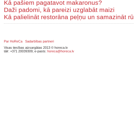
Kā pašiem pagatavot makaronus?
Daži padomi, kā pareizi uzglabāt maizi
Kā palielināt restorāna peļņu un samazināt rū
Par HoReCa
Sadarbības partneri
Visas tiesības aizsargātas 2013 © horeca.lv
tālr: +371 20039309; e-pasts:
horeca@horeca.lv