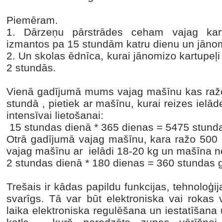
Piemēram.
1.
Dārzeņu pārstrādes ceham vajag kar
izmantos pa 15 stundām katru dienu un jānom
2.
Un skolas ēdnīca, kurai jānomizo kartupeļi 
2 stundās.
Vienā gadījumā mums vajag mašīnu kas raž
stundā , pietiek ar mašīnu, kurai reizes ielā
intensīvai lietošanai:
15 stundas dienā * 365 dienas = 5475 stund
Otrā gadījumā vajag mašīnu, kara ražo 500 
vajag mašīnu ar ielādi 18-20 kg un mašīna net
2 stundas dienā * 180 dienas = 360 stundas 
Trešais ir kādas papildu funkcijas, tehnoloģ
svarīgs. Tā var būt elektroniska vai rokas 
laika elektroniska regulēšana un iestatīšana u