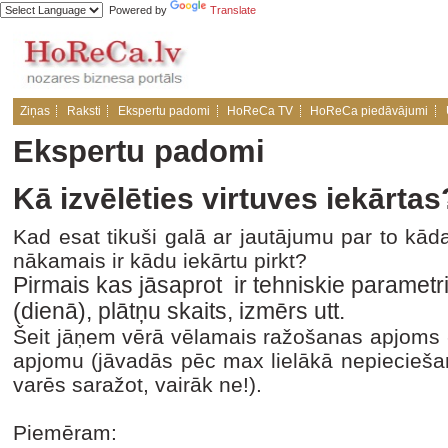
Powered by
Translate
Ziņas
Raksti
Ekspertu padomi
HoReCa TV
HoReCa piedāvājumi
Ekspertu padomi
Kā izvēlēties virtuves iekārtas
Kad esat tikuši galā ar jautājumu par to kād
nākamais ir kādu iekārtu pirkt?
Pirmais kas jāsaprot ir tehniskie parametri
(dienā), plātņu skaits, izmērs utt.
Šeit jāņem vērā vēlamais ražošanas apjoms - 
apjomu (jāvadās pēc max lielākā nepiecie
varēs saražot, vairāk ne!).
Piemēram: