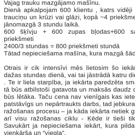
Vajag trauku mazgājamo mašīnu.
Dienā apkalpojam 600 klientu , katrs vidēji 
trauciņu un krūzi vai glāzi, kopā ~4 priekšm
jānomazgā 3 stundu laikā.
600 šķīvju + 600 zupas bļodas+600 sal
priekšmeti
2400/3 stundas = 800 priekšmeti stundā
Tātad nepieciešama mašīna, kura mazgā šā
Otrais ir cik intensīvi mēs lietosim šo iekā
dažas stundas dienā, vai tai jāstrādā katru 
. Te ir liela starpība, ja iekārta paredzēta
tā būs atbilstoši gatavota un maksās daudz 
būs lētāka. Taču cena nav vienīgais kas iet
patstāvīgs un nepārtraukts darbs, tad jebkura
ražošanas procesu – ja kāda iekārta netiek g
arī visu ražošanas ciklu - Ķēde ir tieši ti
Savukārt ja nepieciešama iekārt, kura pilda 
vienkārša un “viegla”.