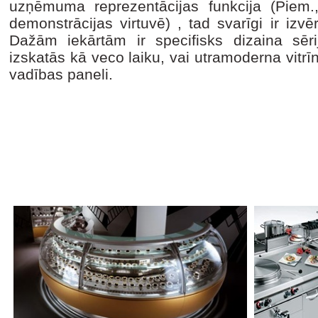
uzņēmuma reprezentācijas funkcija (Piem., 
demonstrācijas virtuvē) , tad svarīgi ir izvēr
Dažām iekārtām ir specifisks dizaina sēr
izskatās kā veco laiku, vai utramoderna vit
vadības paneli.