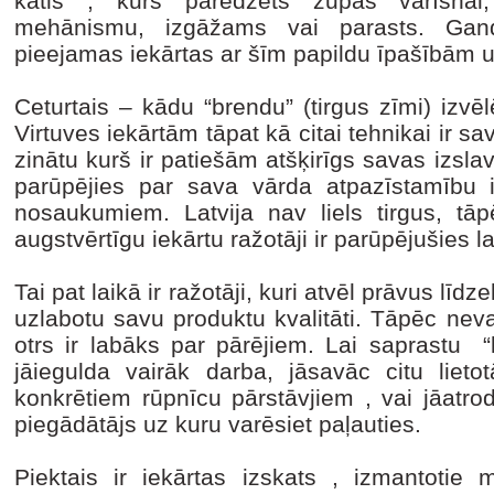
katls , kurš paredzēts zupas vārīšnai
mehānismu, izgāžams vai parasts. Gand
pieejamas iekārtas ar šīm papildu īpašībām u
Ceturtais – kādu “brendu” (tirgus zīmi) izvē
Virtuves iekārtām tāpat kā citai tehnikai ir sa
zinātu kurš ir patiešām atšķirīgs savas izslavē
parūpējies par sava vārda atpazīstamību i
nosaukumiem. Latvija nav liels tirgus, tāpē
augstvērtīgu iekārtu ražotāji ir parūpējušies la
Tai pat laikā ir ražotāji, kuri atvēl prāvus līdze
uzlabotu savu produktu kvalitāti. Tāpēc neva
otrs ir labāks par pārējiem. Lai saprastu “k
jāiegulda vairāk darba, jāsavāc citu lieto
konkrētiem rūpnīcu pārstāvjiem , vai jāatro
piegādātājs uz kuru varēsiet paļauties.
Piektais ir iekārtas izskats , izmantotie m