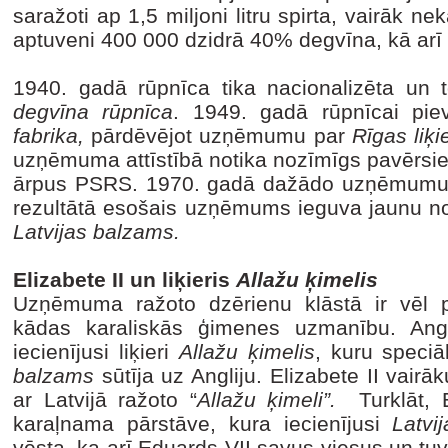
saražoti ap 1,5 miljoni litru spirta, vairāk n
aptuveni 400 000 dzidrā 40% degvīna, kā arī 
1940. gadā rūpnīca tika nacionalizēta un
degvīna rūpnīca
. 1949. gadā rūpnīcai p
fabrika,
pārdēvējot uzņēmumu par
Rīgas liķi
uzņēmuma attīstībā notika nozīmīgs pavērsie
ārpus PSRS. 1970. gadā dažādo uzņēmumu 
rezultātā esošais uzņēmums ieguva jaunu 
Latvijas balzams.
Elizabete II un liķieris
Allažu ķimelis
Uzņēmuma ražoto dzērienu klāstā ir vēl pā
kādas karaliskās ģimenes uzmanību. Angli
iecienījusi liķieri
Allažu ķimelis
, kuru speci
balzams
sūtīja uz Angliju. Elizabete II vair
ar Latvijā ražoto “
Allažu ķimeli”.
Turklāt, E
karaļnama pārstāve, kura iecienījusi
Latvi
vēsta, ka arī Eduards VII savus viesus un tu