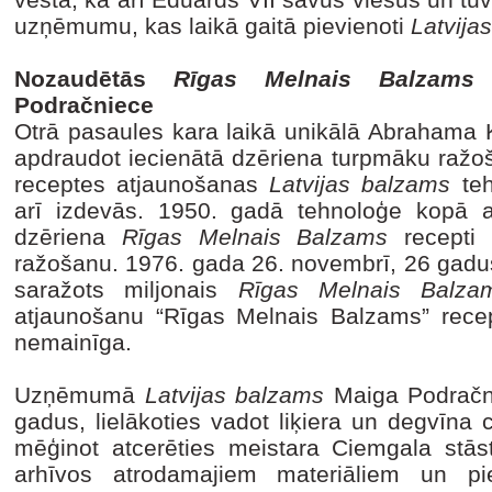
uzņēmumu, kas laikā gaitā pievienoti
Latvija
Nozaudētās
Rīgas Melnais Balzams
r
Podračniece
Otrā pasaules kara laikā unikālā Abrahama 
apdraudot iecienātā dzēriena turpmāku ražo
receptes atjaunošanas
Latvijas balzams
teh
arī izdevās. 1950. gadā tehnoloģe kopā 
dzēriena
Rīgas Melnais Balzams
recepti
ražošanu. 1976. gada 26. novembrī, 26 gadus
saražots miljonais
Rīgas Melnais Balza
atjaunošanu “Rīgas Melnais Balzams” recept
nemainīga.
Uzņēmumā
Latvijas balzams
Maiga Podračni
gadus, lielākoties vadot liķiera un degvīna 
mēģinot atcerēties meistara Ciemgala stāst
arhīvos atrodamajiem materiāliem un pie