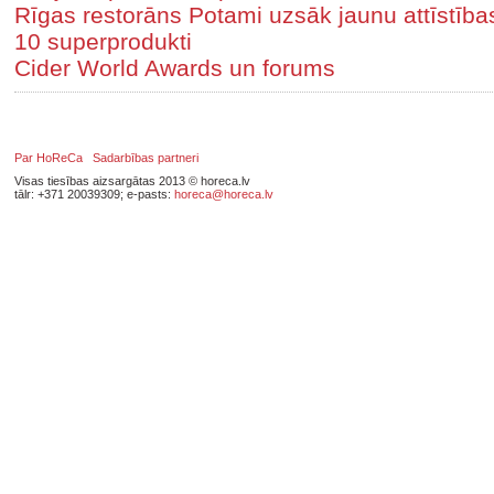
Rīgas restorāns Potami uzsāk jaunu attīstīb
10 superprodukti
Cider World Awards un forums
Par HoReCa
Sadarbības partneri
Visas tiesības aizsargātas 2013 © horeca.lv
tālr: +371 20039309; e-pasts:
horeca@horeca.lv