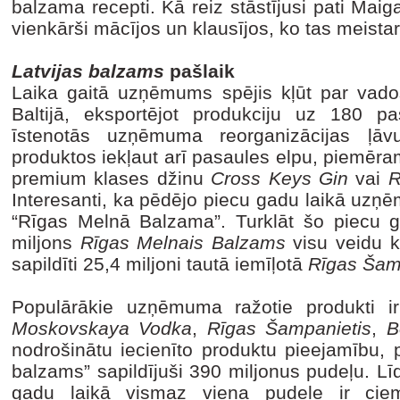
balzama recepti. Kā reiz stāstījusi pati Mai
vienkārši mācījos un klausījos, ko tas meista
Latvijas balzams
pašlaik
Laika gaitā uzņēmums spējis kļūt par vadoš
Baltijā, eksportējot produkciju uz 180 p
īstenotās uzņēmuma reorganizācijas ļāv
produktos iekļaut arī pasaules elpu, piemēra
premium klases džinu
Cross Keys Gin
vai
R
Interesanti, ka pēdējo piecu gadu laikā uzņē
“Rīgas Melnā Balzama”. Turklāt šo piecu ga
miljons
Rīgas Melnais Balzams
visu veidu k
sapildīti 25,4 miljoni tautā iemīļotā
Rīgas Šam
Populārākie uzņēmuma ražotie produkti i
Moskovskaya Vodka
,
Rīgas Šampanietis
,
B
nodrošinātu iecienīto produktu pieejamību, 
balzams” sapildījuši 390 miljonus pudeļu. Lī
gadu laikā vismaz viena pudele ir ciem