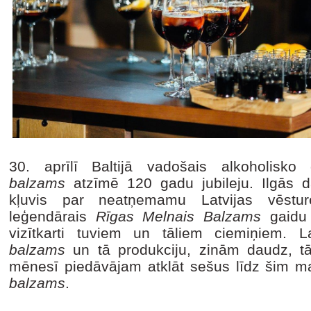
30. aprīlī Baltijā vadošais alkoholisk
balzams
atzīmē 120 gadu jubileju. Ilgās da
kļuvis par neatņemamu Latvijas vēstu
leģendārais
Rīgas Melnais Balzams
gaidu
vizītkarti tuviem un tāliem ciemiņiem.
balzams
un tā produkciju, zinām daudz, t
mēnesī piedāvājam atklāt sešus līdz šim 
balzams
.