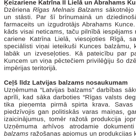
Ķeizariene Katrīna II Lielā un Abrahams K
Dzēriena
Rīgas Melnais Balzams
sākotnējo 
un stāsti. Par šī brīnumainā un dziedinošā
farmaceits un izgudrotājs Abrahams Kunce. 
kāds visai neticams, taču pilnībā iespējams
cariene Katrīna Lielā, viesojoties Rīgā, saj
speciālisti viņai ieteikuši Kunces balzāmu, k
labāk un izveseļoties. Kā pateicību par pa
Kuncem un viņa pēctečiem privilēģiju šo dzēr
impērijas teritorijā.
Ceļš līdz Latvijas balzams nosaukumam
Uzņēmuma “Latvijas balzams” darbības sāk
aprīli, kad sāka darboties “Rīgas valsts deg
tika pieņemta pirmā spirta krava. Sava
piedzīvojis gan politiskās varas maiņas, ga
izaicinājumus, tomēr ražotā produkcija jopr
Uzņēmuma arhīvos atrodamie dokumenti
balzams
ražošanas apjomus un produkcijas k