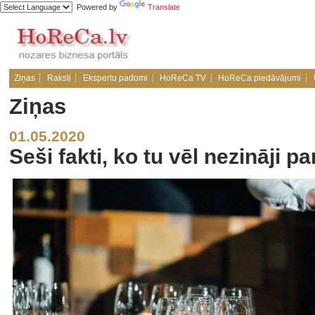
Powered by
Translate
Ziņas
Raksti
Ekspertu padomi
HoReCa TV
HoReCa piedāvājumi
Ziņas
01.05.2020
Seši fakti, ko tu vēl nezināji p