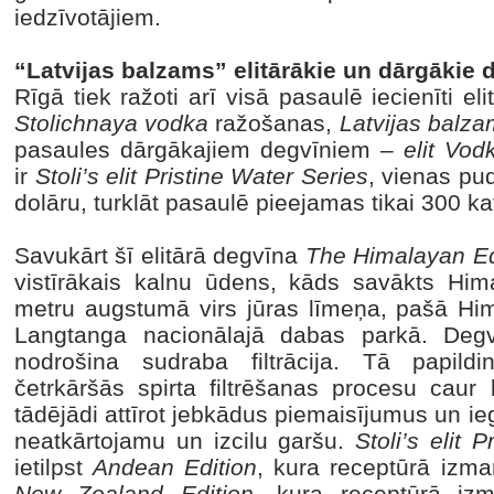
iedzīvotājiem.
“Latvijas balzams” elitārākie un dārgākie d
Rīgā tiek ražoti arī visā pasaulē iecienīti el
Stolichnaya vodka
ražošanas,
Latvijas balz
pasaules dārgākajiem degvīniem –
elit Vod
ir
Stoli’s elit Pristine Water Series
, vienas pu
dolāru, turklāt pasaulē pieejamas tikai 300 ka
Savukārt šī elitārā degvīna
The Himalayan Ed
vistīrākais kalnu ūdens, kāds savākts Him
metru augstumā virs jūras līmeņa, pašā Him
Langtanga nacionālajā dabas parkā. Degv
nodrošina sudraba filtrācija. Tā papild
četrkāršās spirta filtrēšanas procesu caur
tādējādi attīrot jebkādus piemaisījumus un ie
neatkārtojamu un izcilu garšu.
Stoli’s elit 
ietilpst
Andean Edition
, kura receptūrā izm
New Zealand Edition
, kura receptūrā izm