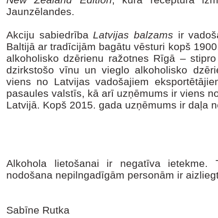
Jaunzēlandes.
Akciju sabiedrība
Latvijas balzams
ir vadoša
Baltijā ar tradīcijām bagātu vēsturi kopš 1
alkoholisko dzērienu ražotnes Rīgā – stipro
dzirkstošo vīnu un vieglo alkoholisko dzēr
viens no Latvijas vadošajiem eksportētāji
pasaules valstīs, kā arī uzņēmums ir viens n
Latvijā. Kopš 2015. gada uzņēmums ir daļa 
Alkohola lietošanai ir negatīva ietekme
nodošana nepilngadīgām personām ir aizliegt
Sabīne Rutka