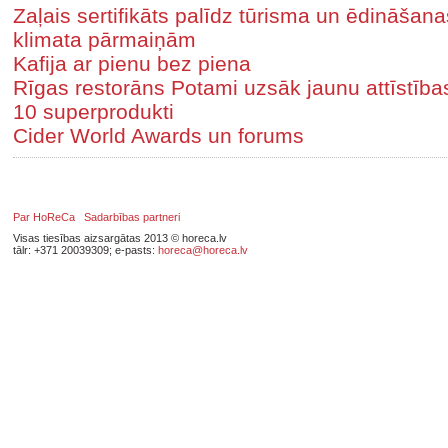
Zaļais sertifikāts palīdz tūrisma un ēdināša
klimata pārmaiņām
Kafija ar pienu bez piena
Rīgas restorāns Potami uzsāk jaunu attīstīb
10 superprodukti
Cider World Awards un forums
Par HoReCa
Sadarbības partneri
Visas tiesības aizsargātas 2013 © horeca.lv
tālr: +371 20039309; e-pasts:
horeca@horeca.lv