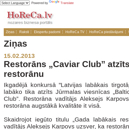
Powered by
Translate
Ziņas
Raksti
Ekspertu padomi
HoReCa TV
HoReCa piedāvājumi
Ziņas
15.02.2013
Restorāns „Caviar Club” atzīt
restorānu
Ikgadējā konkursā "Latvijas labākais tirgot
labāko tika atzīts Jūrmalas viesnīcas „Balt
Club”. Restorāna vadītājs Aleksejs Karpovs
restorāna augstākā kvalitāte it visā.
Skaidrojot iegūto titulu „Gada labākais res
vadītājs Aleksejs Karpovs uzsver, ka restorā