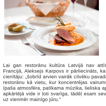
Lai gan restorānu kultūra Latvijā nav attī
Francijā, Aleksejs Karpovs ir pārliecināts, 
cienītāju: „šobrīd arvien vairāk cilvēku pavad
restorānu kā vietu, kur koncentrējas vairum
īpaša atmosfēra, patīkama mūzika, lieliska a
apkārtējā vide ir ļoti svarīga, tādēļ esam sev
uz vienmēr mainīgo jūru.”