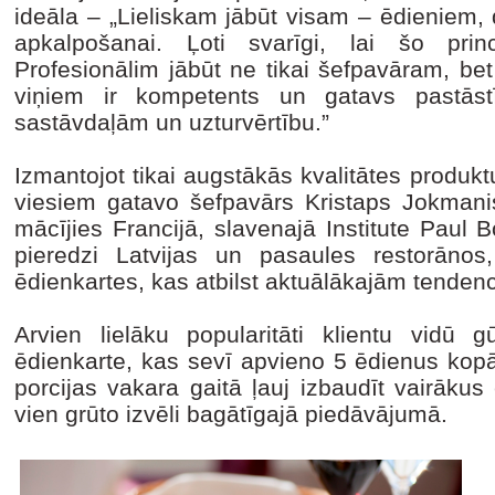
ideāla – „Lieliskam jābūt visam – ēdieniem, 
apkalpošanai. Ļoti svarīgi, lai šo prin
Profesionālim jābūt ne tikai šefpavāram, bet
viņiem ir kompetents un gatavs pastāstī
sastāvdaļām un uzturvērtību.”
Izmantojot tikai augstākās kvalitātes produkt
viesiem gatavo šefpavārs Kristaps Jokmanis
mācījies Francijā, slavenajā Institute Paul 
pieredzi Latvijas un pasaules restorānos
ēdienkartes, kas atbilst aktuālākajām tenden
Arvien lielāku popularitāti klientu vidū g
ēdienkarte, kas sevī apvieno 5 ēdienus kopā
porcijas vakara gaitā ļauj izbaudīt vairākus
vien grūto izvēli bagātīgajā piedāvājumā.