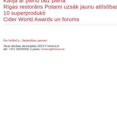
Kafija ar pienu bez piena
Rīgas restorāns Potami uzsāk jaunu attīstīb
10 superprodukti
Cider World Awards un forums
Par HoReCa
Sadarbības partneri
Visas tiesības aizsargātas 2013 © horeca.lv
tālr: +371 20039309; e-pasts:
horeca@horeca.lv