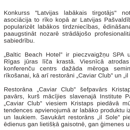
Konkurss "Latvijas labākais tirgotājs" n
asociācija to rīko kopā ar Latvijas Pašvald
popularizēt labākos tirdzniecības, ēdinā
paaugstināt nozarē strādājošo profesionalit
sabiedrību.
„Baltic Beach Hotel” ir pieczvaigžņu SPA 
Rīgas jūras līča krastā. Viesnīcā atroda
konferenču centrs dažāda mēroga semi
rīkošanai, kā arī restorāni „Caviar Club” un „il
Restorāna „Caviar Club” šefpavārs Krista
pavārs, kurš mācījies slavenajā Institute 
„Caviar Club” viesiem Kristaps piedāvā mū
tendences apvienojumā ar labāko produktu iz
un laukiem. Savukārt restorāns „il Sole” pie
ēdienus gan lietišķā gaisotnē, gan ģimenes u