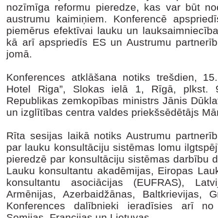
nozīmīga reformu pieredze, kas var būt nod
austrumu kaimiņiem. Konferencē apspriedī
piemērus efektīvai lauku un lauksaimniecība
kā arī apspriedīs ES un Austrumu partnerīb
jomā.
Konferences atklāšana notiks trešdien, 15.
Hotel Riga”, Slokas ielā 1, Rīgā, plkst. 9
Republikas zemkopības ministrs Jānis Dūklav
un izglītības centra valdes priekšsēdētājs 
Rīta sesijas laikā notiks Austrumu partnerīb
par lauku konsultāciju sistēmas lomu ilgtspēj
pieredzē par konsultāciju sistēmas darbību d
Lauku konsultantu akadēmijas, Eiropas Lauk
konsultantu asociācijas (EUFRAS), Latvij
Armēnijas, Azerbaidžānas, Baltkrievijas, 
Konferences dalībnieki ieradīsies arī no B
Somijas, Francijas un Lietuvas.