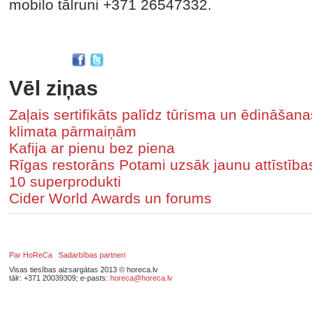
mobilo tālruni +371 26547332.
Vēl ziņas
Zaļais sertifikāts palīdz tūrisma un ēdināša
klimata pārmaiņām
Kafija ar pienu bez piena
Rīgas restorāns Potami uzsāk jaunu attīstīb
10 superprodukti
Cider World Awards un forums
Par HoReCa
Sadarbības partneri
Visas tiesības aizsargātas 2013 © horeca.lv
tālr: +371 20039309; e-pasts:
horeca@horeca.lv