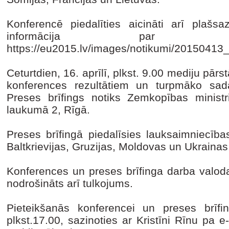
Konferencē piedalīties aicināti arī plašsaz
informācija par me
https://eu2015.lv/images/notikumi/2015
Ceturtdien, 16. aprīlī, plkst. 9.00 mediju pārst
konferences rezultātiem un turpmāko sada
Preses brīfings notiks Zemkopības ministr
laukumā 2, Rīgā.
Preses brīfingā piedalīsies lauksaimniecības
Baltkrievijas, Gruzijas, Moldovas un Ukraina
Konferences un preses brīfinga darba valoda 
nodrošināts arī tulkojums.
Pieteikšanās konferencei un preses brīfi
plkst.17.00, sazinoties ar Kristīni Rīnu pa e