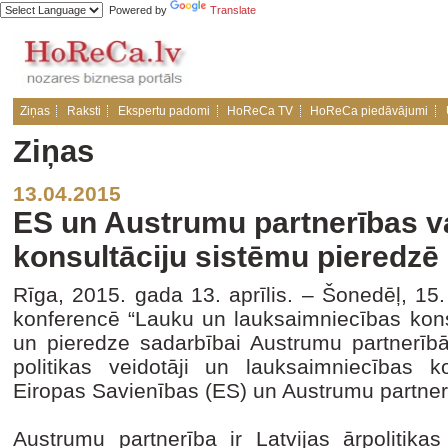
Powered by
Translate
Ziņas
Raksti
Ekspertu padomi
HoReCa TV
HoReCa piedāvājumi
Ziņas
13.04.2015
ES un Austrumu partnerības va
konsultāciju sistēmu pieredzē
Rīga, 2015. gada 13. aprīlis. – Šonedēļ, 15. 
konferencē “Lauku un lauksaimniecības kons
un pieredze sadarbībai Austrumu partnerībā
politikas veidotāji un lauksaimniecības k
Eiropas Savienības (ES) un Austrumu partner
Austrumu partnerība ir Latvijas ārpolitikas 