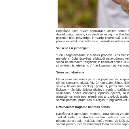
Sēņošana kļūst arvien populārāka, aicinot dabas 
dažādu sugu sēnes, kas piedāvā iespēju ne tikai ba
pieredze būtu pilnvērtīga, ir svarīgi ievērot daž
praktiskie ieteikumi noderēs arī veikalā iegādāto šam
Vai sēnes ir jāmazgā?
“Sēņu sagatavošana ir būtisks process, kas var ie
metode ir rūpīgi jāizvēlas atbilstoši gatavošanas
Viena no metodēm “sliņķiem” ir noskalot sēnes, izkl
struktūru, tās ieteicams tīrīt ar lupatiņu, nazi vai oti
Sēņu uzglabāšana
Mežā salasītās sēnes jātīra un jāgatavo pēc iespējas
sēnes ieteicams glabāt līdz 24 stundām. Sēnes līdzīg
sevišķi bekas un bērzlapju poķīšus, pirms tam pār
jāskalo – tās būs lieliska piedeva zupām, salātiem
saldēšanai sēnes ieteicams iepriekš apcept, lai i
aiztaisāmos maisiņos, piemēram, ar zip-lock aizdar
samalt pastētē, pildīt tīrās burciņās, rūpīgi aizvāko
Uzturvielām bagātās kaltētās sēnes
Kaltēšana ir apstrādes metode, kurā sēnes zaudē 
Turklāt šādam apstrādes veidam noderēs gan aug
pēcpusdienu saule. Kaltētās meža veltes visilgāk g
samalt pulverī, pēcāk izmantojot to kā piedevu zupā