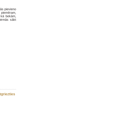
tās pievieno
, piemēram,
, kā bekām,
pirmās sākt
tgriezties