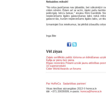
Nebaidies miksēt!
“No sēņu jaukšanas nav jābaidās, bet sākotnēji ir s
citām sēnēm. Ēdam arī ar acīm, tāpēc pašu lasītās
pelēcīgās bērzu bekas,” iesaka Rimi Gardēdis N
nepieciešams ilgāks gatavošanas laiks nekā mīkst
gatavot tās, kurām nepieciešams ilgāks laiks, un tik
Izmantojiet šos ieteikumus, lai pilnībā izbaudītu sē
Inga Bite
Vēl ziņas
Zaļais sertifikāts palīdz tūrisma un ēdināšanas uz
Kafija ar pienu bez piena
Rīgas restorāns Potami uzsāk jaunu attīstības pos
10 superprodukti
Cider World Awards un forums
Par HoReCa
Sadarbības partneri
Visas tiesības aizsargātas 2013 © horeca.lv
tālr: +371 20039309; e-pasts:
horeca@horeca.lv