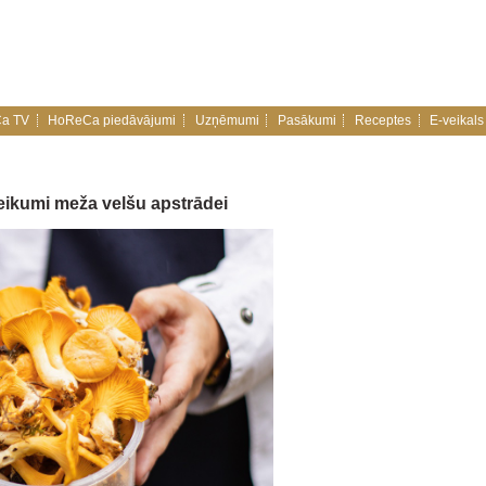
a TV
HoReCa piedāvājumi
Uzņēmumi
Pasākumi
Receptes
E-veikals
teikumi meža velšu apstrādei