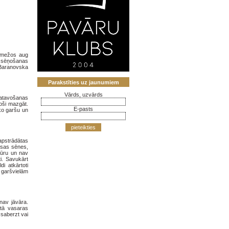
ā mežos aug
i sēņošanas
 Baranovska
Parakstīties uz jaunumiem
Vārds, uzvārds
gatavošanas
oši mazgāt.
E-pasts
sko garšu un
pieteikties
eapstrādātas
visas sēnes,
tūru un nav
ti. Savukārt
i atkārtoti
r garšvielām
nav jāvāra.
ltā vasaras
 saberzt vai