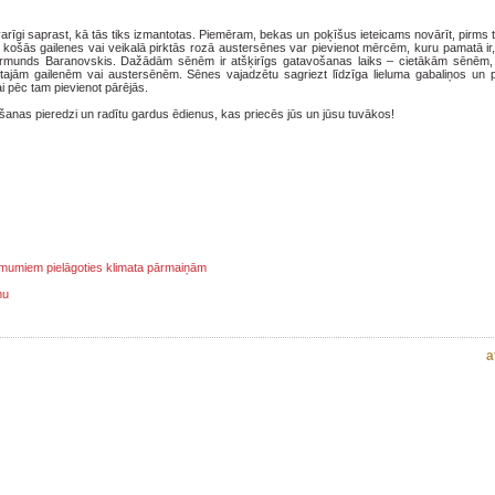
varīgi saprast, kā tās tiks izmantotas. Piemēram, bekas un poķīšus ieteicams novārīt, pirms 
 košās gailenes vai veikalā pirktās rozā austersēnes var pievienot mērcēm, kuru pamatā ir
ormunds Baranovskis. Dažādām sēnēm ir atšķirīgs gatavošanas laiks – cietākām sēnēm
ajām gailenēm vai austersēnēm. Sēnes vajadzētu sagriezt līdzīga lieluma gabaliņos un 
ai pēc tam pievienot pārējās.
ņošanas pieredzi un radītu gardus ēdienus, kas priecēs jūs un jūsu tuvākos!
ņēmumiem pielāgoties klimata pārmaiņām
mu
a