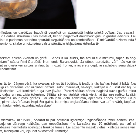
mīļotājus un gardēžus baudīt šī veselīgā un aizraujošā hobija priekšrocības. Jau vasar
udīt dabas skaistumu, tās meklējot, bet arī pagatavot daudzveidīgus un gardus ēdienus. La
us būtiskus padomus par sēņu apstrādi, uzglabāšanu un kombinēšanu. Rimi Gardēža Normunda
pinjonu, šitake un citu sēņu valsts pārstāvju iekļaušanai ēdienkartē.
tekmēt ēdiena kvalitāti un garšu. Sēnes ir kā sūklis, tās ātri uzsūc mitrumu, tāpēc to sa
 veidam,” stāsta Rimi Gardēdis Normunds Baranovskis. Ja sēnes paredzēts vārīt, tās var dr
āt uz dvieļa vai avīzes un ļaut tām nožūt. Tomēr, ja iecerēts cept, lai saglabātu sēņu dabi
ņu nemitrinot.
 ātrāk. Jāņem vērā, ka svaigas sēnes ātri bojājas, it īpaši, ja tās lasītas lietainā laikā. N
i kā dārzeņus var uzglabāt dažādi: sālot, marinējot, saldējot, kaltējot u. c. Sālīt var teju 
liecinoties, vai konkrētā suga nav jāvāra. Pareizi sālītas sēnes saglabā savu garšu, teks
, gaļas un pat zivju ēdieniem. Sālītās sēnes jāglabā vēsā vietā, lai tās nezaudētu kvalitā
zvairītos no rūgtas garšas. Lai ietaupītu vietu saldētavā, apceptās sēnes atdzesē un pild
i, pirms aizvēršanas izspiežot gaisu. Īstermiņa uzglabāšanai sēnes var arī novārīt, kopā a
t un kādu nedēļu uzglabāt ledusskapī.
vismazāk uzturvielu, padarot to par optimālu ilgtermiņa uzglabāšanas izvēli sēnēm, kas 
ļu un dārzeņu kaltētājs, gan cepeškrāsns (ne karstāka par 70 grādiem), gan arī si
labāsies hermētiski noslēgtos traukos tumsā. Lai aizņemtu mazāk vietas, kaltētās sēnes var
m, biezeņiem vai, iejaucot sviestmaižu smēriņā.