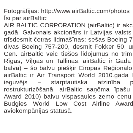
Fotogrāfijas: http://www.airBaltic.com/photos
Īsi par airBaltic:
AIR BALTIC CORPORATION (airBaltic) ir akcij
gadā. Galvenais akcionārs ir Latvijas valsts a
trīsdesmit četras lidmašīnas: sešas Boeing 
divas Boeing 757-200, desmit Fokker 50, 
Gen. airBaltic veic tiešos lidojumus no trim
Rīgas, Viļņas un Tallinas. airBaltic ir Gad
balva) – šo balvu piešķir Eiropas Reģionālo
airBaltic ir Air Transport World 2010.gada
ieguvējs – starptautiska atzinība p
restrukturizēšanā. airBaltic saņēma īpašu
Award 2010) balvu vispasaules zemo cenu
Budgies World Low Cost Airline Award
aviokompānijas statusā.