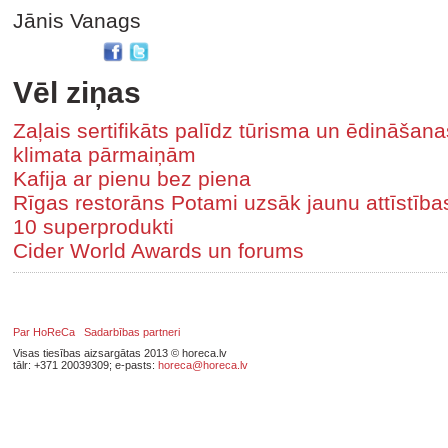
Jānis Vanags
Vēl ziņas
Zaļais sertifikāts palīdz tūrisma un ēdināša
klimata pārmaiņām
Kafija ar pienu bez piena
Rīgas restorāns Potami uzsāk jaunu attīstīb
10 superprodukti
Cider World Awards un forums
Par HoReCa
Sadarbības partneri
Visas tiesības aizsargātas 2013 © horeca.lv
tālr: +371 20039309; e-pasts:
horeca@horeca.lv