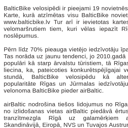
BalticBike velosipēdi ir pieejami 19 novietnēs
Karte, kurā atzīmētas visu BalticBike novie
www.balticbike.lv Tur arī ir ievietotas kar
velomaršrutiem tiem, kuri vēlas iepazīt 
noslēpumus.
Pērn līdz 70% pieauga vietējo iedzīvotāju īp
Tas norāda uz jaunu tendenci, jo 2010.gadā B
populāri kā starp ārvalstu tūristiem, tā Rīg
liecina, ka, pateicoties konkurētspējīgaja
stundā, BalticBike velosipēdu kā alter
popularitāte Rīgas un Jūrmalas iedzīvotā
velonoma BalticBike pieder airBaltic.
airBaltic nodrošina tiešos lidojumus no Rīg
no izlidošanas vietas airBaltic piedāvā ēr
tranzītmezgla Rīgā uz galamērķiem av
Skandināvijā, Eiropā, NVS un Tuvajos Austr