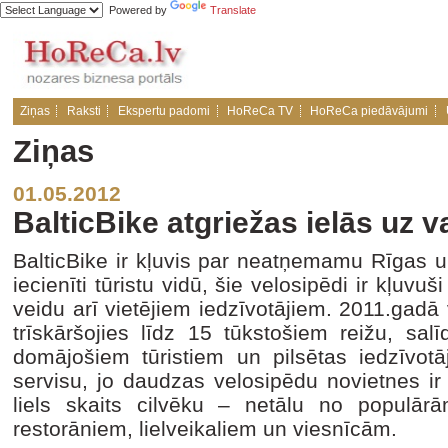
Powered by
Translate
Ziņas
Raksti
Ekspertu padomi
HoReCa TV
HoReCa piedāvājumi
Ziņas
01.05.2012
BalticBike atgriežas ielās uz 
BalticBike ir kļuvis par neatņemamu Rīgas u
iecienīti tūristu vidū, šie velosipēdi ir kļuv
veidu arī vietējiem iedzīvotājiem. 2011.gadā
trīskāršojies līdz 15 tūkstošiem reižu, sal
domājošiem tūristiem un pilsētas iedzīvotā
servisu, jo daudzas velosipēdu novietnes ir
liels skaits cilvēku – netālu no populārā
restorāniem, lielveikaliem un viesnīcām.