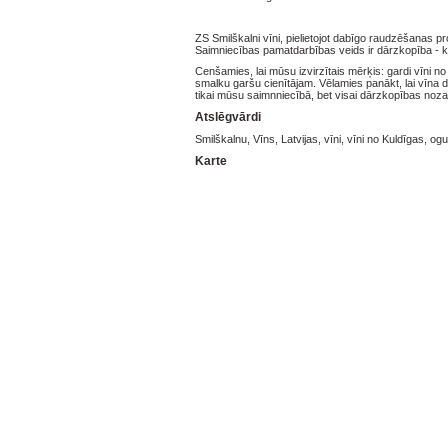
ZS Smilškalni vīni, pielietojot dabīgo raudzēšanas
Saimniecības pamatdarbības veids ir dārzkopība - 
Cenšamies, lai mūsu izvirzītais mērķis: gardi vīni
smalku garšu cienītājam. Vēlamies panākt, lai vīna da
tikai mūsu saimnniecībā, bet visai dārzkopības noza
Atslēgvārdi
Smilškalnu, Vīns, Latvijas, vīni, vīni no Kuldīgas, o
Karte