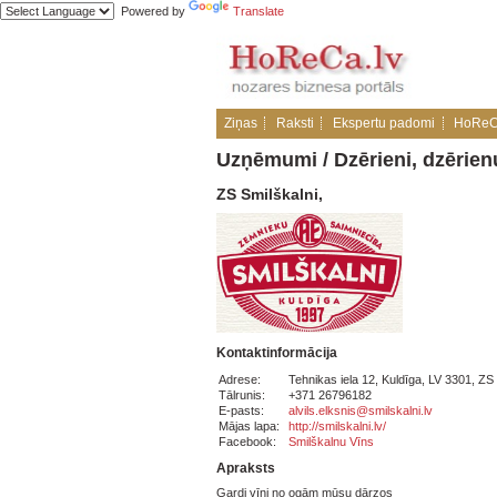
Powered by
Translate
Ziņas
Raksti
Ekspertu padomi
HoReC
Uzņēmumi
/
Dzērieni, dzērien
ZS Smilškalni,
Kontaktinformācija
Adrese:
Tehnikas iela 12, Kuldīga, LV 3301, ZS 
Tālrunis:
+371 26796182
E-pasts:
alvils.elksnis@smilskalni.lv
Mājas lapa:
http://smilskalni.lv/
Facebook:
Smilškalnu Vīns
Apraksts
Gardi vīni no ogām mūsu dārzos