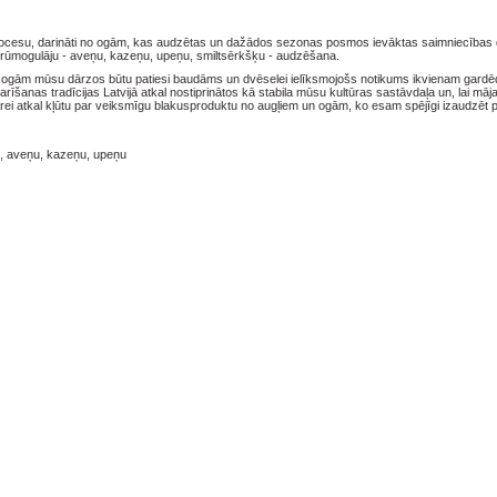
 procesu, darināti no ogām, kas audzētas un dažādos sezonas posmos ievāktas saimniecības
krūmogulāju - aveņu, kazeņu, upeņu, smiltsērkšķu - audzēšana.
 no ogām mūsu dārzos būtu patiesi baudāms un dvēselei ielīksmojošs notikums ikvienam gardē
rīšanas tradīcijas Latvijā atkal nostiprinātos kā stabila mūsu kultūras sastāvdaļa un, lai māja
rei atkal kļūtu par veiksmīgu blakusproduktu no augļiem un ogām, ko esam spējīgi izaudzēt p
gu, aveņu, kazeņu, upeņu