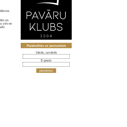
 dārzos.
dim un
s vīni ne
aši.
Parakstīties uz jaunumiem
Vārds, uzvārds
E-pasts
pieteikties