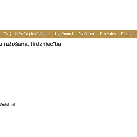
a TV
HoReCa piedāvājumi
Uzņēmumi
Pasākumi
Receptes
E-veikals
u ražošana, tirdzniecība
Smilškalni