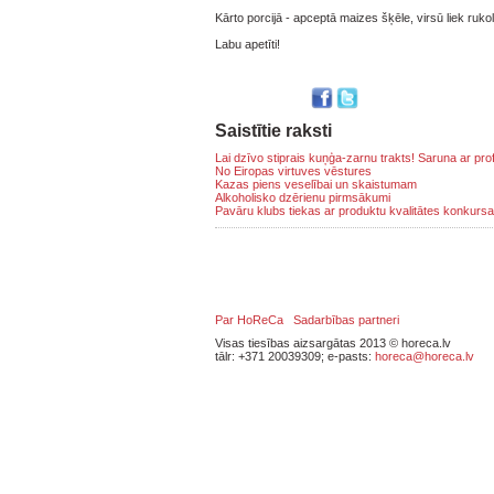
Kārto porcijā - apceptā maizes šķēle, virsū liek ruko
Labu apetīti!
Saistītie raksti
Lai dzīvo stiprais kuņģa-zarnu trakts! Saruna ar prof
No Eiropas virtuves vēstures
Kazas piens veselībai un skaistumam
Alkoholisko dzērienu pirmsākumi
Pavāru klubs tiekas ar produktu kvalitātes konkursa
Par HoReCa
Sadarbības partneri
Visas tiesības aizsargātas 2013 © horeca.lv
tālr: +371 20039309; e-pasts:
horeca@horeca.lv