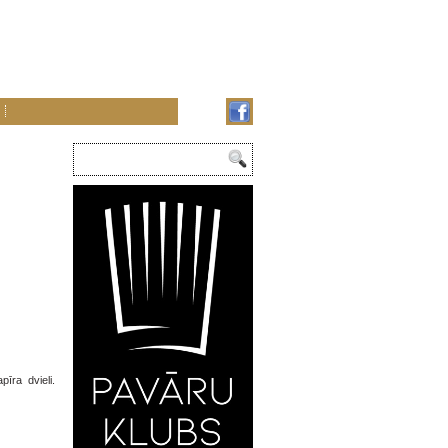
īra dvieli.