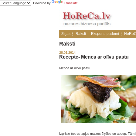
Powered by
Translate
Ziņas
Raksti
Ekspertu padomi
HoReC
Raksti
28.01.2014
Recepte- Menca ar olīvu pastu
Menca ar olīvu pastu
Izgriezt četrus apļus maizes šķēles un apcep. Tām 