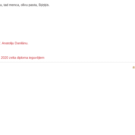
lu, tad menca, olīvu pasta, šķiņķis.
. Anatoliju Danilānu.
 2020 zelta diploma ieguvējiem
a