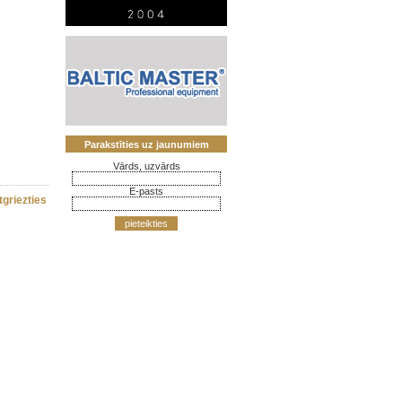
Parakstīties uz jaunumiem
Vārds, uzvārds
E-pasts
tgriezties
pieteikties