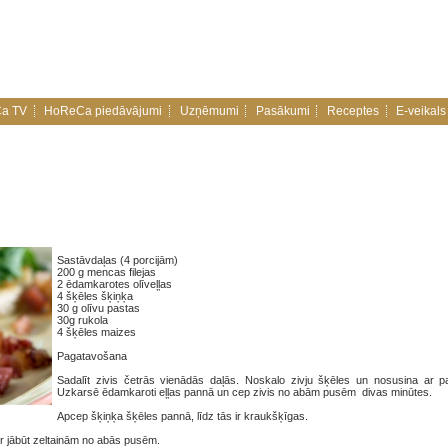
a TV
HoReCa piedāvājumi
Uzņēmumi
Pasākumi
Receptes
E-veikals
Sastāvdaļas (4 porcijām)
200 g mencas filejas
2 ēdamkarotes olīveļļas
4 šķēles šķiņķa
30 g olīvu pastas
30g rukola
4 šķēles maizes
Pagatavošana
Sadalīt zivis četrās vienādās daļās. Noskalo zivju šķēles un nosusina ar pap
Uzkarsē ēdamkaroti eļļas pannā un cep zivis no abām pusēm divas minūtes.
Apcep šķiņķa šķēles pannā, līdz tās ir kraukšķīgas.
ir jābūt zeltainām no abās pusēm.