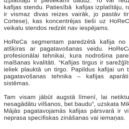
izplatītāju ir pietiekami daudz. To var redz
kafijas stendu. Patiesībā kafijas izplatītāju,
ir vismaz divas reizes vairāk, jo pastāv tir
Cortese), kas koncentrējas tieši uz HoReCa
veikalu stendos redzēt nav iespējams.
HoReCa segmentam paredzētā kafija no 
atšķiras ar pagatavošanas veidu. HoReC
profesionālai tehnikai, kura nodrošina pare
malšanas kvalitāti. “Kafijas tirgus ir sarežģī
ieliek plauktā un tirgo. Papildus kafijai un t
pagatavošanas tehnika – kafijas aparāti,
sistēmas.
Tam visam jābūt augstā līmenī, lai netikt
nesagādātu vilšanos, bet baudu”, uzskata M
Mājās pagatavojamās kafijas pārsvarā ir v
neprasa specifiskas zināšanas vai iemaņas.