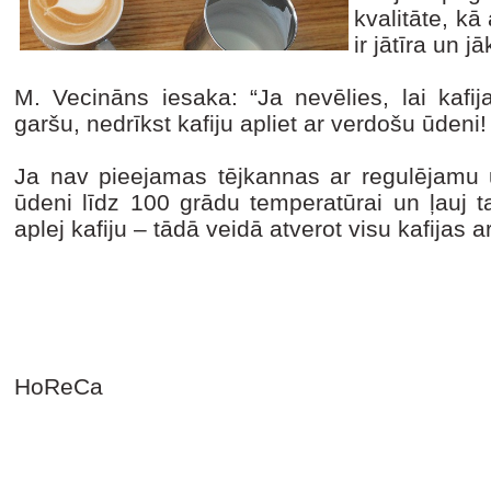
kvalitāte, kā
ir jātīra un j
M. Vecināns iesaka: “Ja nevēlies, lai kafi
garšu, nedrīkst kafiju apliet ar verdošu ūdeni
Ja nav pieejamas tējkannas ar regulējamu
ūdeni līdz 100 grādu temperatūrai un ļauj t
aplej kafiju – tādā veidā atverot visu kafija
HoReCa