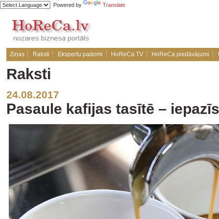
Powered by
Translate
Ziņas
Raksti
Ekspertu padomi
HoReCa TV
HoReCa piedāvājumi
Raksti
24.08.2017
Pasaule kafijas tasītē – iepaz