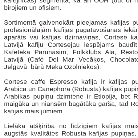
kafejnīcas) segmentā, kā arī OOH (out of h
birojiem un ofisiem.
Sortimentā galvenokārt pieejamas kafijas pu
profesionālajām kafijas pagatavošanas iekār
aparāts vai kafijas dzirnaviņas, Cortese ka
Latvijā kafiju Cortesejau iespējams baud
Kafetēka Parunāsim, Folkklubs Ala, Resto
Latvijā (Café Del Mar Vecāķos, Chocol
Jelgavā, bārā Meka Ozolniekos).
Cortese caffe Espresso kafija ir kafijas 
Arabica un Canephora (Robusta) kafijas pup
Arabikas pupiņu dzimtene ir Etiopija, bet 
maigāka un niansēm bagātāka garša, tad Rob
kafijas maisījumiem.
Lielāka atšķirība no līdzīgiem kafijas ma
augstās kvalitātes Robusta kafijas pupiņas.