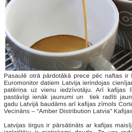
Pasaulē otrā pārdotākā prece pēc naftas ir kaf
Euromonitor datiem Latvija ierindojas cienīj
patēriņa uz vienu iedzīvotāju. Arī kafijas 
pastāvīgi ienāk jaunumi un tiek radīti jaun
gadu Latvijā baudāms arī kafijas zīmols Cort
Vecināns – “Amber Distribution Latvia” Kafij
Latvijas tirgus ir pārsātināts ar kafijas mais