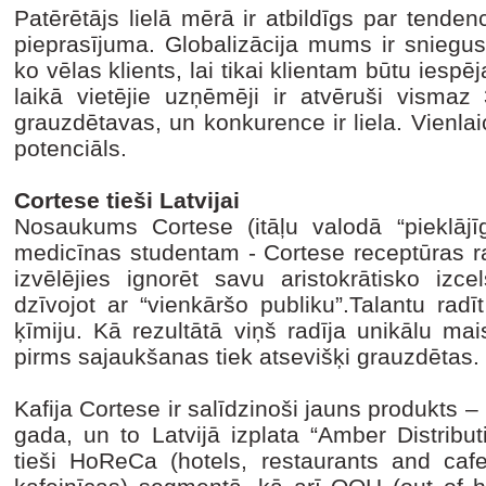
Patērētājs lielā mērā ir atbildīgs par tende
pieprasījuma. Globalizācija mums ir sniegus
ko vēlas klients, lai tikai klientam būtu iesp
laikā vietējie uzņēmēji ir atvēruši vismaz
grauzdētavas, un konkurence ir liela. Vienlaicīgi
potenciāls.
Cortese tieši Latvijai
Nosaukums Cortese (itāļu valodā “pieklāj
medicīnas studentam - Cortese receptūras ra
izvēlējies ignorēt savu aristokrātisko izce
dzīvojot ar “vienkāršo publiku”.Talantu radīt
ķīmiju. Kā rezultātā viņš radīja unikālu ma
pirms sajaukšanas tiek atsevišķi grauzdētas. 
Kafija Cortese ir salīdzinoši jauns produkts –
gada, un to Latvijā izplata “Amber Distribut
tieši HoReCa (hotels, restaurants and cafe