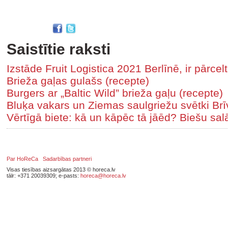
Saistītie raksti
Izstāde Fruit Logistica 2021 Berlīnē, ir pārce
Brieža gaļas gulašs (recepte)
Burgers ar „Baltic Wild” brieža gaļu (recepte)
Bluķa vakars un Ziemas saulgriežu svētki B
Vērtīgā biete: kā un kāpēc tā jāēd? Biešu salā
Par HoReCa
Sadarbības partneri
Visas tiesības aizsargātas 2013 © horeca.lv
tālr: +371 20039309; e-pasts:
horeca@horeca.lv