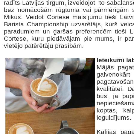
radīts Latvijas tirgum, izveidojot to sabalans
bez nomācošām rūgtuma vai pārmērīgām s
Mikus. Veidot Cortese maisījumu tieši Latvi
Barista Championship uzvarētājs, kurš veic
paradumiem un garšas preferencēm tieši La
Cortese, kuru piedāvājam pie mums, ir pare
vietējo patērētāju prasībām.
Ieteikumi la
Mājās pagat
galvenokā
pagatavoša
kvalitātei.
būs, ja pup
nepiecieša
koptas, kal
ieguldījums.
Kafijas pag