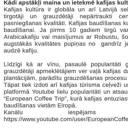
Kādi apstākļi maina un ietekmē kafijas kul
Kafijas kultūra ir globāla un arī Latvijā 
tirgotāji un grauzdētāji nepārtraukti 
pasniegšanas kvalitāti. Kafijas baudīšanas k
baudīšanai. Ja pirms 10 gadiem tirgū varē
Arabicakafiju vai maisījumus ar Robustu, š
augstākās kvalitātes pupiņas no gandrīz je
audzē kafiju.
Līdzīgi kā ar vīnu, pasaulē popularitāti g
grauzdētāji apmeklētājiem ver vaļā kafijas dar
plantācijām, parādītu grauzdēšanas procesu 
Tāpat tiek izdoti arī kafijas tūrisma ceļveži 
platformā Youtube lielu popularitāti un ats
“European Coffee Trip”, kurā kafijas entuziast
baudīšanas vietām Eiropā.
Kanālu iespējams 
https://www.youtube.com/user/EuropeanCoff