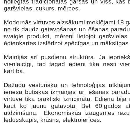
noliegtas tradicionālās garšas un viss, kas bi
garšvielas, cukurs, mērces.
Modernās virtuves aizsākumi meklējami 18.ga
ne tik daudz gatavošanas un ēšanas paradumo
svaigie produkti, mēreni lietojot garšviel
ēdienkartes izslēdzot spēcīgas un mākslīgas
Mainījās arī pusdienu struktūra. Ja iepriekš
vienlaicīgi, tad tagad ēdieni tika nesti vi
kārtībā.
Dažādu vēsturisku un tehnoloģijas atklāju
ienesa būtiskas izmaiņas arī ēšanas para
virtuve tika praktiski iznīcināta. Ēdiena bij
kaut ko jaunu gatavotu. Bet 60.gados ats
atdzimšana. Ekonomiskās izaugsmes rezult
ledusskapis, krāsns, elektroierīces.