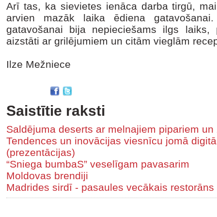
Arī tas, ka sievietes ienāca darba tirgū, ma
arvien mazāk laika ēdiena gatavošanai.
gatavošanai bija nepieciešams ilgs laiks,
aizstāti ar grilējumiem un citām vieglām rec
Ilze Mežniece
Saistītie raksti
Saldējuma deserts ar melnajiem pipariem un
Tendences un inovācijas viesnīcu jomā digitā
(prezentācijas)
“Sniega bumbaS” veselīgam pavasarim
Moldovas brendiji
Madrides sirdī - pasaules vecākais restorāns