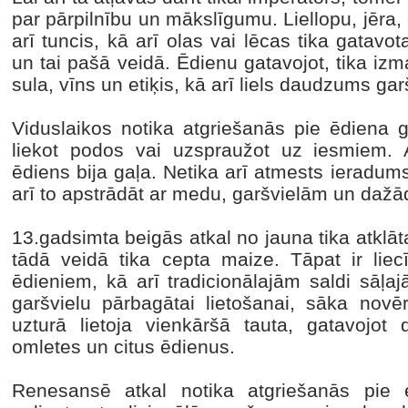
par pārpilnību un mākslīgumu. Liellopu, jēra
arī tuncis, kā arī olas vai lēcas tika gata
un tai pašā veidā. Ēdienu gatavojot, tika i
sula, vīns un etiķis, kā arī liels daudzums g
Viduslaikos notika atgriešanās pie ēdiena 
liekot podos vai uzspraužot uz iesmiem. 
ēdiens bija gaļa. Netika arī atmests ieradum
arī to apstrādāt ar medu, garšvielām un da
13.gadsimta beigās atkal no jauna tika atklā
tādā veidā tika cepta maize. Tāpat ir liecī
ēdieniem, kā arī tradicionālajām saldi sāļa
garšvielu pārbagātai lietošanai, sāka novē
uzturā lietoja vienkāršā tauta, gatavojot
omletes un citus ēdienus.
Renesansē atkal notika atgriešanās pie e