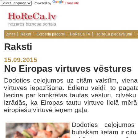
Powered by
Translate
Ziņas
Raksti
Ekspertu padomi
HoReCa TV
HoReCa piedāvājumi
Raksti
15.09.2015
No Eiropas virtuves vēstures
Dodoties ceļojumos uz citām valstīm, viena 
virtuves iepazīšana. Ēdienu veidi, to pagat
liecina par konkrētās tautas vēsturi, cilvē
izrādās, ka Eiropas tautu virtuve lielā mēr
eiropiešu virtuvē ieņem gaļa.
Dodoties ceļojumos
būtiskām lietām ir cit