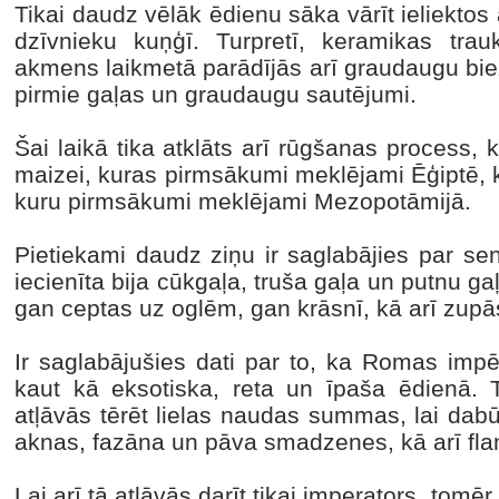
Tikai daudz vēlāk ēdienu sāka vārīt ieliekto
dzīvnieku kuņģī. Turpretī, keramikas trauk
akmens laikmetā parādījās arī graudaugu bie
pirmie gaļas un graudaugu sautējumi.
Šai laikā tika atklāts arī rūgšanas process, k
maizei, kuras pirmsākumi meklējami Ēģiptē, k
kuru pirmsākumi meklējami Mezopotāmijā.
Pietiekami daudz ziņu ir saglabājies par seno
iecienīta bija cūkgaļa, truša gaļa un putnu gaļa
gan ceptas uz oglēm, gan krāsnī, kā arī zupā
Ir saglabājušies dati par to, ka Romas impē
kaut kā eksotiska, reta un īpaša ēdienā. T
atļāvās tērēt lielas naudas summas, lai dabū
aknas, fazāna un pāva smadzenes, kā arī fl
Lai arī tā atļāvās darīt tikai imperators, tomēr