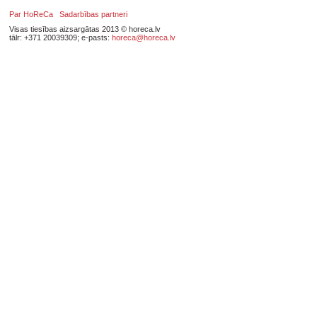
Par HoReCa
Sadarbības partneri
Visas tiesības aizsargātas 2013 © horeca.lv
tālr: +371 20039309; e-pasts:
horeca@horeca.lv