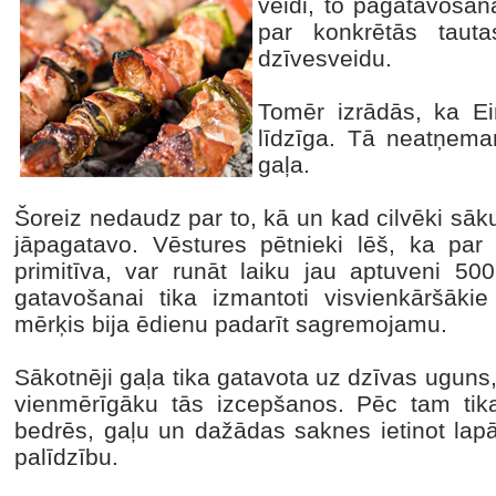
veidi, to pagatavošana
par konkrētās tauta
dzīvesveidu.
Tomēr izrādās, ka Eir
līdzīga. Tā neatņema
gaļa.
Šoreiz nedaudz par to, kā un kad cilvēki sākuš
jāpagatavo. Vēstures pētnieki lēš, ka par p
primitīva, var runāt laiku jau aptuveni 5
gatavošanai tika izmantoti visvienkāršāki
mērķis bija ēdienu padarīt sagremojamu.
Sākotnēji gaļa tika gatavota uz dzīvas uguns
vienmērīgāku tās izcepšanos. Pēc tam tika
bedrēs, gaļu un dažādas saknes ietinot lapā
palīdzību.