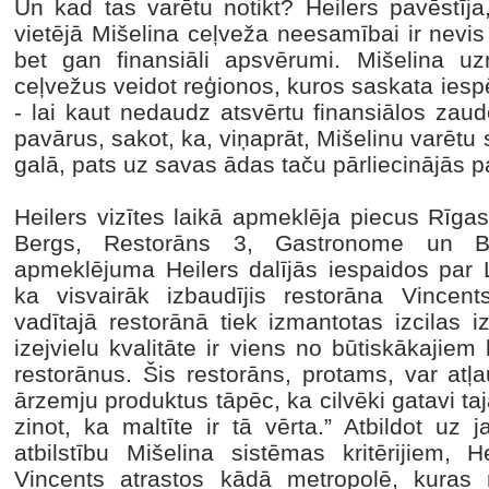
Un kad tas varētu notikt? Heilers pavēstīja
vietējā Mišelina ceļveža neesamībai ir nevis
bet gan finansiāli apsvērumi. Mišelina u
ceļvežus veidot reģionos, kuros saskata iesp
- lai kaut nedaudz atsvērtu finansiālos zaud
pavārus, sakot, ka, viņaprāt, Mišelinu varētu s
galā, pats uz savas ādas taču pārliecinājās pa
Heilers vizītes laikā apmeklēja piecus Rīg
Bergs, Restorāns 3, Gastronome un Bi
apmeklējuma Heilers dalījās iespaidos par La
ka visvairāk izbaudījis restorāna Vincen
vadītajā restorānā tiek izmantotas izcilas i
izejvielu kvalitāte ir viens no būtiskākajiem 
restorānus. Šis restorāns, protams, var atļa
ārzemju produktus tāpēc, ka cilvēki gatavi t
zinot, ka maltīte ir tā vērta.” Atbildot uz
atbilstību Mišelina sistēmas kritērijiem, 
Vincents atrastos kādā metropolē, kuras re