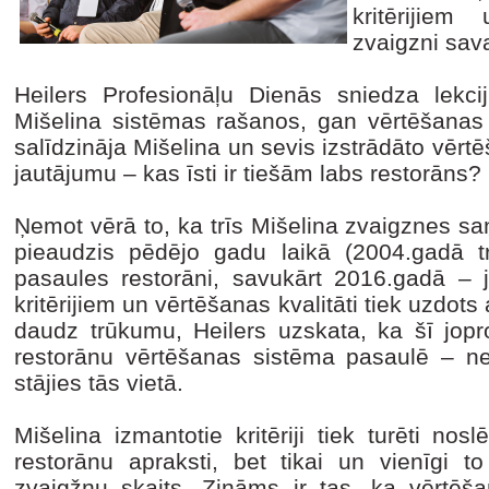
kritērijiem
zvaigzni sav
Heilers Profesionāļu Dienās sniedza lekcij
Mišelina sistēmas rašanos, gan vērtēšanas 
salīdzināja Mišelina un sevis izstrādāto vērtē
jautājumu – kas īsti ir tiešām labs restorāns?
Ņemot vērā to, ka trīs Mišelina zvaigznes sa
pieaudzis pēdējo gadu laikā (2004.gadā t
pasaules restorāni, savukārt 2016.gadā – j
kritērijiem un vērtēšanas kvalitāti tiek uzdots
daudz trūkumu, Heilers uzskata, ka šī jopr
restorānu vērtēšanas sistēma pasaulē – nek
stājies tās vietā.
Mišelina izmantotie kritēriji tiek turēti no
restorānu apraksti, bet tikai un vienīgi 
zvaigžņu skaits. Zināms ir tas, ka vērtēša