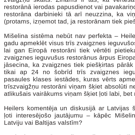
restorānā ierodas papusdienot vai pavakariņo
restorāna darbinieki tā arī neuzzina, ka vi
(protams, izņemot tad, ja restorānam tiek pie
Mišelina sistēma nebūt nav perfekta – Heile
gadu apmeklēt visus trīs zvaigznes ieguvušo
lai gan Eiropā restorāni tiek vērtēti pietie
zvaigznes ieguvušus restorānus ārpus Eirop
jāsecina, ka zvaigznes tiek piešķirtas pārāk
tikai ap 24 no šobrīd trīs zvaigznes ieg
pasaules klases iestādes, kuras vērts apme
trīszvaigžņu restorāni viņam šķiet absolūti ne
atlikušais vairākums viņam šķiet ļoti labi, bet
Heilers komentēja un diskusijā ar Latvijas 
ļoti interesējošo jautājumu – kāpēc Mišelin
Latviju vai Baltijas valstīm?