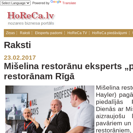
Powered by
Translate
Ziņas
Raksti
Ekspertu padomi
HoReCa TV
HoReCa piedāvājumi
Raksti
23.02.2017
Mišelina restorānu eksperts „p
restorānam Rīgā
Mišelina rest
Hayler) pagā
piedalījās 
Dienās ar Mi
aizraujošu 
pavāriem un 
restorāniem,