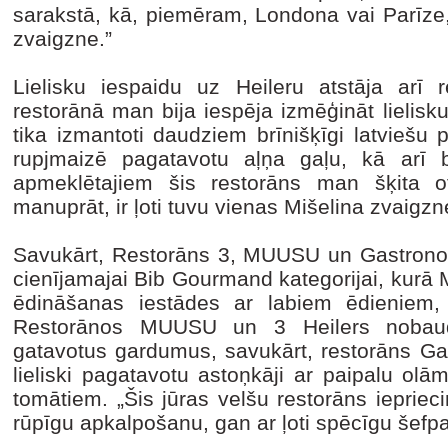
sarakstā, kā, piemēram, Londona vai Parīze,
zvaigzne.”
Lielisku iespaidu uz Heileru atstāja arī r
restorānā man bija iespēja izmēģināt lielisku
tika izmantoti daudziem brīnišķīgi latviešu
rupjmaizē pagatavotu aļņa gaļu, kā arī 
apmeklētajiem šis restorāns man šķita o
manuprāt, ir ļoti tuvu vienas Mišelina zvaigz
Savukārt, Restorāns 3, MUUSU un Gastronome
cienījamajai Bib Gourmand kategorijai, kurā M
ēdināšanas iestādes ar labiem ēdieniem
Restorānos MUUSU un 3 Heilers nobaud
gatavotus gardumus, savukārt, restorāns Gas
lieliski pagatavotu astoņkāji ar paipalu olā
tomātiem. „Šis jūras velšu restorāns iepriec
rūpīgu apkalpošanu, gan ar ļoti spēcīgu šefpa