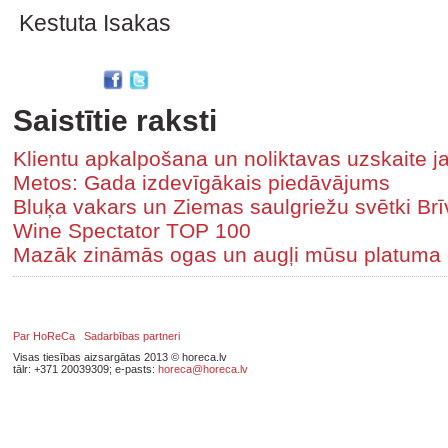
Kestuta Isakas
Saistītie raksti
Klientu apkalpošana un noliktavas uzskaite j
Metos: Gada izdevīgākais piedāvājums
Bluķa vakars un Ziemas saulgriežu svētki B
Wine Spectator TOP 100
Mazāk zināmās ogas un augļi mūsu platuma
Par HoReCa
Sadarbības partneri
Visas tiesības aizsargātas 2013 © horeca.lv
tālr: +371 20039309; e-pasts:
horeca@horeca.lv