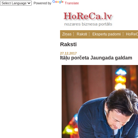
Powered by
Translate
Ziņas
Raksti
Ekspertu padomi
HoReC
Raksti
27.12.2017
Itāļu porčeta Jaungada galdam