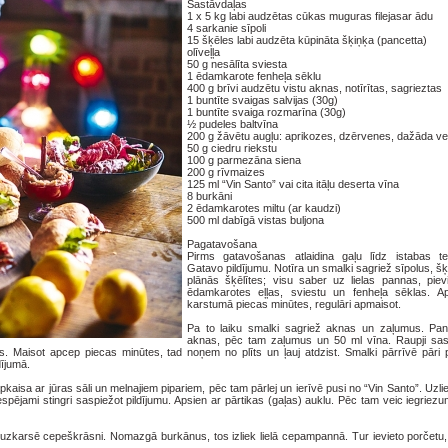
Sastāvdaļas
1 x 5 kg labi audzētas cūkas muguras filejasar ādu
4 sarkanie sīpoli
15 šķēles labi audzēta kūpināta šķiņķa (pancetta)
olīveļļa
50 g nesālīta sviesta
1 ēdamkarote fenheļa sēklu
400 g brīvi audzētu vistu aknas, notīrītas, sagrieztas
1 buntīte svaigas salvijas (30g)
1 buntīte svaiga rozmarīna (30g)
½ pudeles baltvīna
200 g žāvētu augļu: aprikozes, dzērvenes, dažāda ve
50 g ciedru riekstu
100 g parmezāna siena
200 g rīvmaizes
125 ml “Vin Santo” vai cita itāļu deserta vīna
8 burkāni
2 ēdamkarotes miltu (ar kaudzi)
500 ml dabīgā vistas buljona
Pagatavošana
Pirms gatavošanas atlaidina gaļu līdz istabas te
Gatavo pildījumu. Notīra un smalki sagriež sīpolus, šķ
plānās šķēlītes; visu saber uz lielas pannas, pie
ēdamkarotes eļļas, sviestu un fenheļa sēklas. A
karstumā piecas minūtes, regulāri apmaisot.
Pa to laiku smalki sagriež aknas un zaļumus. Pa
aknas, pēc tam zaļumus un 50 ml vīna. Raupji sa
s. Maisot apcep piecas minūtes, tad noņem no plīts un ļauj atdzist. Smalki pārrīvē pāri
dījumā.
apkaisa ar jūras sāli un melnajiem pipariem, pēc tam pārlej un ierīvē pusi no “Vin Santo”. Uzlie
ī, iespējami stingri saspiežot pildījumu. Apsien ar pārtikas (gaļas) auklu. Pēc tam veic iegrie
 uzkarsē cepeškrāsni. Nomazgā burkānus, tos izliek lielā cepampannā. Tur ievieto porčetu,