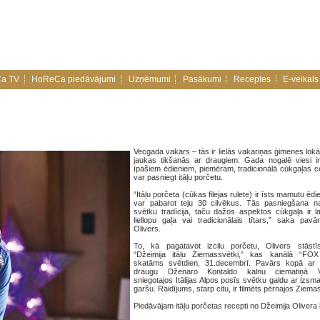
a TV
HoReCa piedāvājumi
Uzņēmumi
Pasākumi
Receptes
E-veikals
Vecgada vakars – tās ir lielās vakariņas ģimenes lokā,
jaukas tikšanās ar draugiem. Gada nogalē viesi ir 
īpašiem ēdieniem, piemēram, tradicionālā cūkgaļas c
var pasniegt itāļu porčetu.
“Itāļu porčeta (cūkas filejas rulete) ir īsts mamutu ēdi
var pabarot teju 30 cilvēkus. Tās pasniegšana n
svētku tradīcija, taču dažos aspektos cūkgaļa ir 
liellopu gaļa vai tradicionālais tītars,” saka pavā
Olivers.
To, kā pagatavot izcilu porčetu, Olivers stāstī
“Džeimija itāļu Ziemassvētki,” kas kanālā “FOX
skatāms svētdien, 31.decembrī. Pavārs kopā ar
draugu Dženaro Kontaldo kalnu ciematiņā Va
sniegotajos Itālijas Alpos posīs svētku galdu ar izsmal
garšu. Raidījums, starp citu, ir filmēts pērnajos Ziem
Piedāvājam itāļu porčetas recepti no Džeimija Oliver