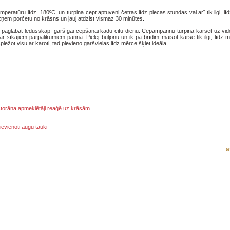
ratūru līdz 180ºC, un turpina cept aptuveni četras līdz piecas stundas vai arī tik ilgi, līd
Izņem porčetu no krāsns un ļauj atdzist vismaz 30 minūtes.
r paglabāt ledusskapī garšīgai cepšanai kādu citu dienu. Cepampannu turpina karsēt uz vid
 sīkajiem pārpalikumiem panna. Pielej buljonu un ik pa brīdim maisot karsē tik ilgi, līdz 
piežot visu ar karoti, tad pievieno garšvielas līdz mērce šķiet ideāla.
estorāna apmeklētāji reaģē uz krāsām
evienoti augu tauki
a