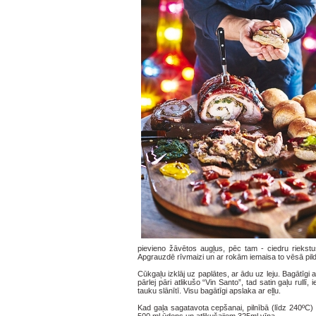
pievieno žāvētos augļus, pēc tam - ciedru riekstu
Apgrauzdē rīvmaizi un ar rokām iemaisa to vēsā pil
Cūkgaļu izklāj uz paplātes, ar ādu uz leju. Bagātīgi 
pārlej pāri atlikušo “Vin Santo”, tad satin gaļu rull
tauku slānītī. Visu bagātīgi apslaka ar eļļu.
Kad gaļa sagatavota cepšanai, pilnībā (līdz 240ºC)