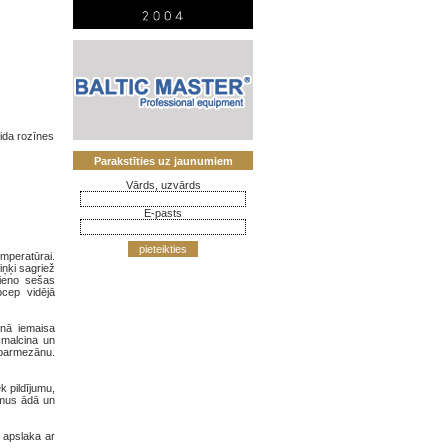
ida rozīnes
Parakstīties uz jaunumiem
Vārds, uzvārds
E-pasts
pieteikties
mperatūrai.
iņķi sagriež
vieno sešas
pcep vidējā
nnā iemaisa
smalcina un
 parmezānu.
k pildījumu,
zumus ādā un
 apslaka ar