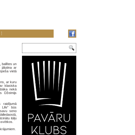
 ballītes un
jālutina ar
epeša vietā
ens, ar kuru
av klasiska
labāka nekā
rs Džeimijs
s raidījumā
 Life” būs
 savu seno
lledaostā,
cinātu itāļu
assvētkos.
a krājumiem.