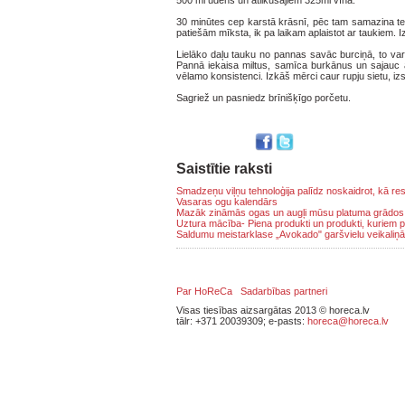
500 ml ūdens un atlikušajiem 325ml vīna.
30 minūtes cep karstā krāsnī, pēc tam samazina tempe
patiešām mīksta, ik pa laikam aplaistot ar taukiem. 
Lielāko daļu tauku no pannas savāc burciņā, to va
Pannā iekaisa miltus, samīca burkānus un sajauc ar
vēlamo konsistenci. Izkāš mērci caur rupju sietu, izs
Sagriež un pasniedz brīnišķīgo porčetu.
Saistītie raksti
Smadzeņu viļņu tehnoloģija palīdz noskaidrot, kā r
Vasaras ogu kalendārs
Mazāk zināmās ogas un augļi mūsu platuma grādos
Uztura mācība- Piena produkti un produkti, kuriem pi
Saldumu meistarklase „Avokado" garšvielu veikaliņā
Par HoReCa
Sadarbības partneri
Visas tiesības aizsargātas 2013 © horeca.lv
tālr: +371 20039309; e-pasts:
horeca@horeca.lv